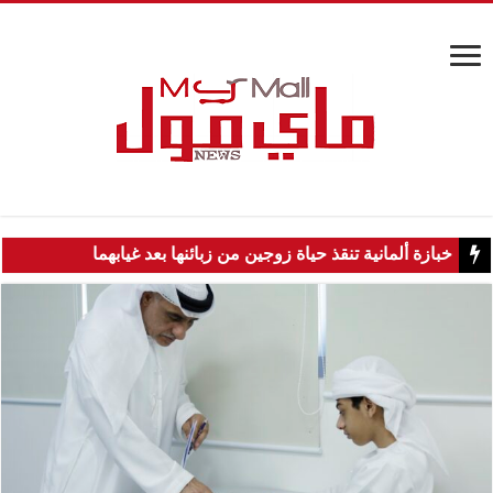
خبازة ألمانية تنقذ حياة زوجين من زبائنها بعد غيابهما