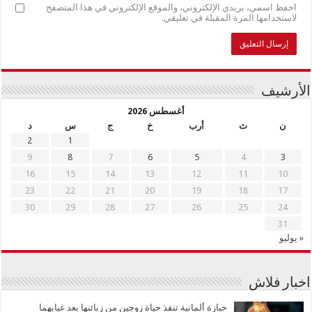
احفظ اسمي، بريدي الإلكتروني، والموقع الإلكتروني في هذا المتصفح
لاستخدامها المرة المقبلة في تعليقي.
الأرشيف
أغسطس 2026
ن
ث
أرب
خ
ج
س
د
2
1
9
8
7
6
5
4
3
16
15
14
13
12
11
10
23
22
21
20
19
18
17
30
29
28
27
26
25
24
31
« يوليو
اخبار فلاش
خبازة ألمانية تنقذ حياة زوجين من زبائنها بعد غيابهما