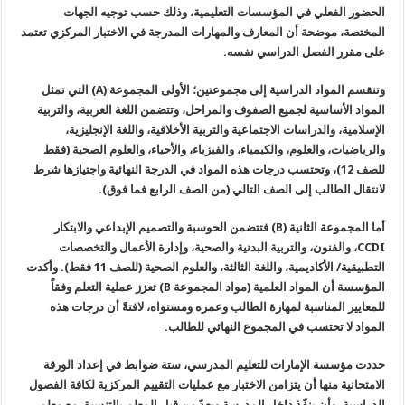
الحضور الفعلي في المؤسسات التعليمية، وذلك حسب توجيه الجهات
المختصة، موضحة أن المعارف والمهارات المدرجة في الاختبار المركزي تعتمد
على مقرر الفصل الدراسي نفسه.
وتنقسم المواد الدراسية إلى مجموعتين؛ الأولى المجموعة (A) التي تمثل
المواد الأساسية لجميع الصفوف والمراحل، وتتضمن اللغة العربية، والتربية
الإسلامية، والدراسات الاجتماعية والتربية الأخلاقية، واللغة الإنجليزية،
والرياضيات، والعلوم، والكيمياء، والفيزياء، والأحياء، والعلوم الصحية (فقط
للصف 12)، وتحتسب درجات هذه المواد في الدرجة النهائية واجتيازها شرط
لانتقال الطالب إلى الصف التالي (من الصف الرابع فما فوق).
أما المجموعة الثانية (B) فتتضمن الحوسبة والتصميم الإبداعي والابتكار
CCDI، والفنون، والتربية البدنية والصحية، وإدارة الأعمال والتخصصات
التطبيقية/ الأكاديمية، واللغة الثالثة، والعلوم الصحية (للصف 11 فقط). وأكدت
المؤسسة أن المواد العلمية (مواد المجموعة B) تعزز عملية التعلم وفقاً
للمعايير المناسبة لمهارة الطالب وعمره ومستواه، لافتةً أن درجات هذه
المواد لا تحتسب في المجموع النهائي للطالب.
حددت مؤسسة الإمارات للتعليم المدرسي، ستة ضوابط في إعداد الورقة
الامتحانية منها أن يتزامن الاختبار مع عمليات التقييم المركزية لكافة الفصول
الدراسية، وأن ينفّذ داخل المدرسة ويعدّ من قبل المعلم بالتنسيق مع معلم