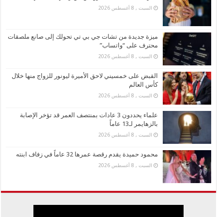
السبت , 8 أغسطس 2026
ميزة جديدة من تشات جي بي تي تحولك إلى صانع ملصقات
محترف على “واتساب”
السبت , 8 أغسطس 2026
القبض على خمسيني لاحق الأميرة ليونور للزواج منها خلال
كأس العالم
السبت , 8 أغسطس 2026
علماء يحددون 3 عادات بمنتصف العمر قد تؤخر الإصابة
بالزهايمر لـ13 عاماً
السبت , 8 أغسطس 2026
محمود حميدة يقدم رقصة عمرها 32 عاماً في زفاف ابنته
السبت , 8 أغسطس 2026