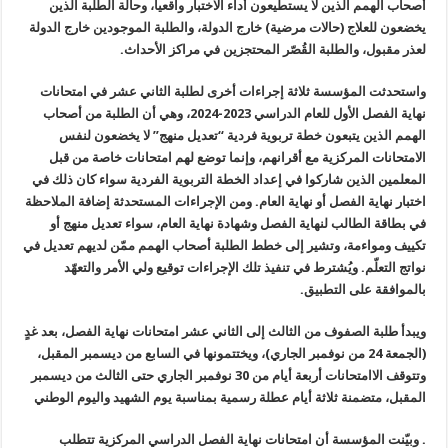
أصحاب الهمم الذين لا يستطيعون أداء الاختبار واقعياً، وحالة الطلبة الذين
يخضعون للعلاج (حالات مرضية) خارج الدولة، والطلبة الموجودين خارج الدولة
لعذر مقبول، والطلبة القُصّر المحتجزين في مراكز الأحداث.
واستحدثت المؤسسة ثلاثة إجراءات أخرى لطلبة الثاني عشر في امتحانات
نهاية الفصل الأول للعام الدراسي 2023-2024، وهي أن الطلبة من أصحاب
الهمم الذين يتبعون خطة تربوية فردية “تعديل منهج” لا يخضعون لنفس
الامتحانات المركزية مع أقرانهم، وإنما توضع لهم امتحانات خاصة من قبل
المعلمين الذين شاركوا في إعداد الخطة التربوية الفردية سواء كان ذلك في
اختبار نهاية الفصل أو نهاية العام. ومن الإجراءات المستحدثة إضافة الملاحظة
في بطاقة الطالب لنهاية الفصل وشهادة نهاية العام، سواء تعديل منهج أو
تكييف ومواءمة، وتشير إلى خطط الطلبة أصحاب الهمم ممّن لديهم تعديل في
نواتج التعلّم. ويُشترط في تنفيذ تلك الإجراءات توقيع ولي الأمر والتعهّد
بالموافقة على التطبيق.
ويبدأ طلبة الصفوف من الثالث إلى الثاني عشر امتحانات نهاية الفصل، بعد غدٍ
(الجمعة 24 من نوفمبر الجاري)، ويختتمونها في السابع من ديسمبر المقبل،
وتتوقف الاامتحانات أربعة أيام من 30 نوفمبر الجاري حتى الثالث من ديسمبر
المقبل، متضمنة ثلاثة أيام عطلة رسمية بمناسبة يوم الشهيد واليوم الوطني
. وبيّنت المؤسسة أن امتحانات نهاية الفصل الدراسي المركزية تتطلب