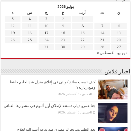
يوليو 2026
ن
ث
أرب
خ
ج
س
د
5
4
3
2
1
12
11
10
9
8
7
6
19
18
17
16
15
14
13
26
25
24
23
22
21
20
31
30
29
28
27
« يونيو
أغسطس »
اخبار فلاش
كيف تسبب سائح كويتي في إغلاق منزل عبدالحليم حافظ
ومنع زيارته؟
الخميس , 6 أغسطس 2026
جنا عمرو دياب تستعد لإطلاق أول ألبوم في مشوارها الغنائي
الخميس , 6 أغسطس 2026
بعد الطيبات.. تحرك مصري ضد بدعة أسترالية لعلاج