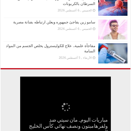
السرطان بالكربونات
الخميس , 6 أغسطس 2026
سامو زين يفاجئ جمهوره ويعلن ارتباطه بفنانة مصرية
الخميس , 6 أغسطس 2026
مفاجأة علمية.. علاج للكوليسترول يخلص الجسم من المواد
السامة
الأربعاء , 5 أغسطس 2026
مباريات اليوم.. مان سيتي ضد
بعد الطيبات.. تحرك مصري ضد بدعة
جنا عمرو دياب تستعد لإطلاق أول ألبوم
ولفرهامبتون ونصف نهائي كأس الخليج
كيف تسبب سائح كويتي في إغلاق منزل
سامو زين يفاجئ جمهوره ويعلن ارتباطه
مفاجأة علمية.. علاج للكوليسترول يخلص