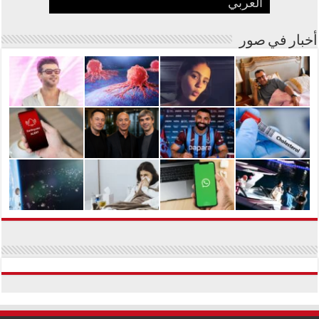
العربي
بفنانة مصرية
في مشوارها الغنائي
الجسم من المواد السامة
عبدالحليم حافظ ومنع زيارته؟
أسترالية لعلاج السرطان بالكربونات
أخبار في صور