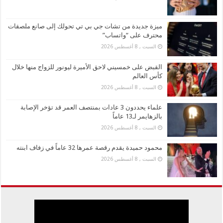
ميزة جديدة من تشات جي بي تي تحولك إلى صانع ملصقات
محترف على “واتساب”
السبت , 8 أغسطس 2026
القبض على خمسيني لاحق الأميرة ليونور للزواج منها خلال
كأس العالم
السبت , 8 أغسطس 2026
علماء يحددون 3 عادات بمنتصف العمر قد تؤخر الإصابة
بالزهايمر لـ13 عاماً
السبت , 8 أغسطس 2026
محمود حميدة يقدم رقصة عمرها 32 عاماً في زفاف ابنته
السبت , 8 أغسطس 2026