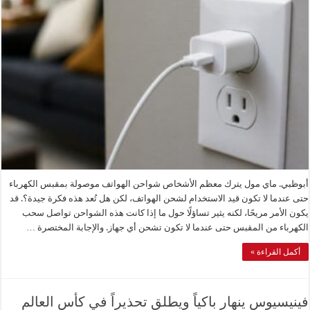
أبوظبي. ماي مول يترك معظم الأشخاص شواحن الهواتف موصولة بمقبس الكهرباء
حتى عندما لا تكون قيد الاستخدام لشحن الهواتف، لكن هل تُعد هذه فكرة جيدة؟. قد
يكون الأمر مريحًا، لكنه يثير تساؤلًا حول ما إذا كانت هذه الشواحن تواصل سحب
الكهرباء من المقبس حتى عندما لا تكون تشحن أي جهاز. والإجابة المختصرة …
أكمل القراءة »
فينيسيوس ينهار باكياً ويطلق تحذيراً في كأس العالم