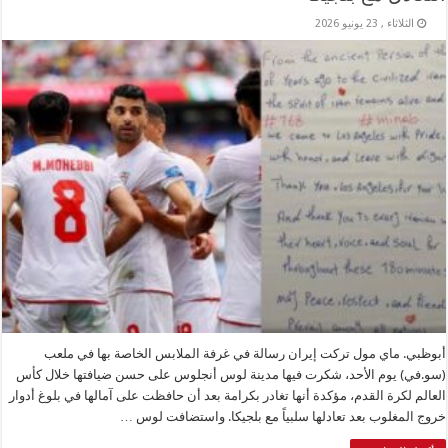
الثلاثاء , 23 يونيو 2026
أبوظبي. ماي مول تركت إيران رسالة في غرفة الملابس الخاصة بها في ملعب
(سو.في) يوم الأحد، شكرت فيها مدينة لوس أنجلوس على حسن ضيافتها خلال كأس
العالم لكرة القدم، مؤكدة أنها تغادر بكرامة بعد أن حافظت على آمالها في بلوغ أدوار
خروج المغلوب بعد تعادلها سلبياً مع بلجيكا. واستضافت لوس …