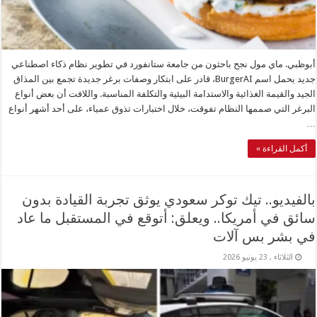
أبوظبي. ماي مول نجح باحثون من جامعة ستانفورد في تطوير نظام ذكاء اصطناعي
جديد يحمل اسم BurgerAI، قادر على ابتكار وصفات برغر جديدة تجمع بين المذاق
الجيد والقيمة الغذائية والاستدامة البيئية والتكلفة المناسبة. واللافت أن بعض أنواع
البرغر التي صممها النظام تفوقت، خلال اختبارات تذوق عمياء، على أحد أشهر أنواع
…
أكمل القراءة »
بالفيديو.. تيك توكر سعودي يوثق تجربة القيادة بدون
سائق في أمريكا.. ويعلق: أتوقع في المستقبل ما عاد
في بشر بس آلات
الثلاثاء , 23 يونيو 2026