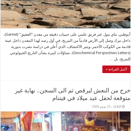
أبوظبي. ماي مول عثر فريق علمي على حبيبات دقيقة من معدن “العقيق” (Garnet)،
داخل نيزك وصل إلى الأرض قادماً من المريخ، في أول رصد لهذا المعدن داخل عينة
قادمة من الكوكب الأحمر. ويثير الاكتشاف، الذي أُعلن في دراسة نشرت بدورية
(Geochemical Perspectives Letters)، تساؤلات كبيرة بشأن التاريخ الجيولوجي
للمريخ، بل …
أكمل القراءة »
خرج من النعش ليرقص ثم الى السجن.. نهاية غير
متوقعة لحفل عيد ميلاد في فيتنام
الثلاثاء , 23 يونيو 2026