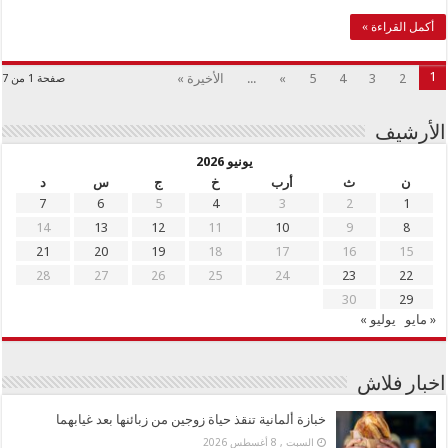
أكمل القراءة »
1
2
3
4
5
»
...
الأخيرة »
صفحة 1 من 7
الأرشيف
يونيو 2026
ن
ث
أرب
خ
ج
س
د
7
6
5
4
3
2
1
14
13
12
11
10
9
8
21
20
19
18
17
16
15
28
27
26
25
24
23
22
30
29
« مايو
يوليو »
اخبار فلاش
خبازة ألمانية تنقذ حياة زوجين من زبائنها بعد غيابهما
السبت , 8 أغسطس 2026