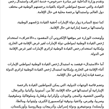
وتقدم وزارة الداخلية عبر مبادرة «مرخوص» خدمة اعتراف واستبدال رخص
القيادة، والتي تسمح لمواطني الدولة بالقيادة برخصتهم الوطنية في مختلف
دول العالم، واستبدالها برخصة محلية في حال الإقامة.
كما تمنح المبادرة زوار دولة الإمارات أحقية القيادة برُخَصهم الوطنية،
واستبدالها برخصة إماراتية في حال الإقامة.
وأوضحت الوزارة عبر موقعها الإلكتروني أن المقصود بـ«الاعتراف» استخدام
رُخص القيادة الوطنية لمواطني دولة الإمارات لغير غرض الإقامة في الخارج،
وإمكانية استخدام رخص القيادة الوطنية لزائري الإمارات لغير غرض الإقامة
في الدولة.
أما «الاستبدال» فيقصد به استبدال رُخص القيادة الوطنية لمواطني الإمارات
أثناء الإقامة في الخارج، وإمكانية استبدال رُخص القيادة الوطنية لزائري الدولة
برخصة قيادة إماراتية في حال الإقامة.
وتضم قائمة الوجهات الدولية، التي يمكن للمواطنين القيادة بالرخصة
الإماراتية أو استبدالها في حالة الإقامة، كلاً من: أستونيا، وألبانيا، والبرتغال،
والصين الشعبية، والمجر، واليونان، وأوكرانيا، وبلغاريا، وسلوفاكيا، وسلوفينيا،
وصربيا، وقبرص، ولاتفيا، ودوقية لوكسمبورغ الكبرى، وليتوانيا، ومالطا،
وآيسلندا، ومونتينغرو، ودولة إسرائيل، وأذربيجان، وبيلاروسيا، وأوزبكستان،