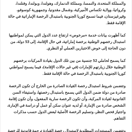
والمملكة المتحدة، والنمسا، ومملكة الدنمارك، وهولندا، وبولندا، وفنلندا،
وكرواتيا، وولاية تكساس الأميركية، وشمال مقدونيا، وجمهورية كوسوفو،
وقيرغيزستان، فيما تسمح كوريا الجنوبية باستبدال الرخصة الإماراتية في حالة
الإقامة فقط.
كما أظهرت بيانات خدمة «مرخوص» ارتفاع عدد الدول التي يمكن لمواطنيها
استبدال رخصهم الوطنية برخصة إماراتية، في حال الإقامة، إلى 53 دولة، من
دون الحاجة إلى خوض الاختبارين العملي أو النظري.
كما يسمح لحاملي 52 جنسية من بين تلك الدول بقيادة المركبات برخصهم
الوطنية خلال زيارتهم للإمارات (في غير حالات الإقامة)، فيما يسمح لمواطني
كوريا الجنوبية باستبدال الرخصة في حالة الإقامة فقط.
وتتضمن شروط استبدال رخصة القيادة الصادرة من الخارج أن تكون الرخصة
صادرة من دولة ضمن الدول التي يسمح باستبدال رخصتها، واستيفاء السن
القانونية لقيادة المركبة، وأن تكون الرخصة سارية المفعول، وأن تكون إقامة
الشخص صادرة من الإمارة، أو لديه عنوان سكن أو عمل أو دراسة في الإمارة،
واجتياز فحص النظر، وتسليم الرخصة الأصلية لبعض الدول حسب مذكرات
التفاهم.
وتتضمن المستندات المطلوبة لاستبدال رخصة القيادة ترجمة قانونية للرخصة