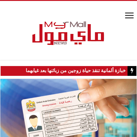
خبازة ألمانية تنقذ حياة زوجين من زبائنها بعد غيابهما