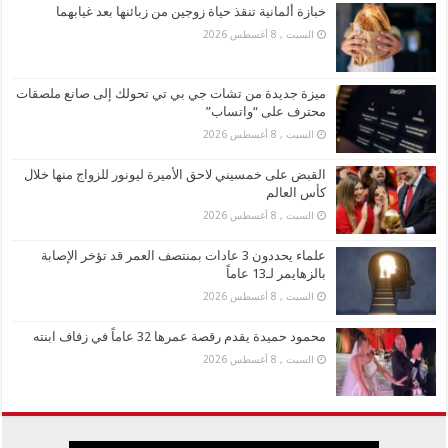
خبازة ألمانية تنقذ حياة زوجين من زبائنها بعد غيابهما
السبت , 8 أغسطس 2026
ميزة جديدة من تشات جي بي تي تحولك إلى صانع ملصقات
محترف على “واتساب”
السبت , 8 أغسطس 2026
القبض على خمسيني لاحق الأميرة ليونور للزواج منها خلال
كأس العالم
السبت , 8 أغسطس 2026
علماء يحددون 3 عادات بمنتصف العمر قد تؤخر الإصابة
بالزهايمر لـ13 عاماً
السبت , 8 أغسطس 2026
محمود حميدة يقدم رقصة عمرها 32 عاماً في زفاف ابنته
السبت , 8 أغسطس 2026