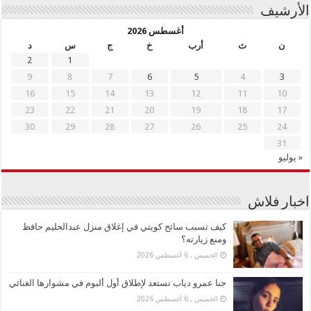
الأرشيف
أغسطس 2026
ن
ث
أرب
خ
ج
س
د
2
1
9
8
7
6
5
4
3
16
15
14
13
12
11
10
23
22
21
20
19
18
17
30
29
28
27
26
25
24
31
« يوليو
اخبار فلاش
كيف تسبب سائح كويتي في إغلاق منزل عبدالحليم حافظ
ومنع زيارته؟
الخميس , 6 أغسطس 2026
جنا عمرو دياب تستعد لإطلاق أول ألبوم في مشوارها الغنائي
الخميس , 6 أغسطس 2026