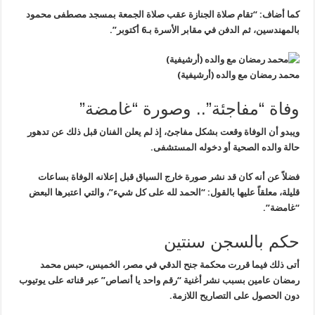
كما أضاف: “تقام صلاة الجنازة عقب صلاة الجمعة بمسجد مصطفى محمود
بالمهندسين، ثم الدفن في مقابر الأسرة بـ6 أكتوبر”.
محمد رمضان مع والده (أرشيفية)
وفاة “مفاجئة”.. وصورة “غامضة”
ويبدو أن الوفاة وقعت بشكل مفاجئ، إذ لم يعلن الفنان قبل ذلك عن تدهور
حالة والده الصحية أو دخوله المستشفى.
فضلاً عن أنه كان قد نشر صورة خارج السياق قبل إعلانه الوفاة بساعات
قليلة، معلقاً عليها بالقول: “الحمد لله على كل شيء”، والتي اعتبرها البعض
“غامضة”.
حكم بالسجن سنتين
أتى ذلك فيما قررت محكمة جنح الدقي في مصر، الخميس، حبس محمد
رمضان عامين بسبب نشر أغنية “رقم واحد يا أنصاص” عبر قناته على يوتيوب
دون الحصول على التصاريح اللازمة.