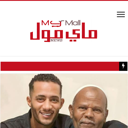
كيف تسبب سائح كويتي في إغلاق منزل عبدالحليم حافظ ومنع زيارته