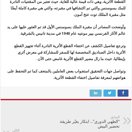
القطعة الأثرية، وهي ذات قيمة عالية للغاية، حيث تعتبر من المقتنيات النادرة
للمك بسوسنس والتي تم اكتشافها في مقبرته، والتي هي مقبرة كاملة أيضًا
مثل مقبرة المللك توت عنخ آمون.
وأوضحت المصادر أن مقبرة الملك بسوسنس الأول قد تم العثور عليها على يد
عالم الآثار الفرنسي بيير مونتيه عام 1940 في مدينة تانيس بالشرقية.
وترجع تفاصيل الكشف عن اختفاء القطع الأثرية النادرة أثناء تجهيز القطع
الأثرية داخل الصناديق المخصصة لها للسفر للمشاركة في معرض أثري
بإيطاليا، حيث ما زال مصير القطع الأثرية غامض حتى الآن.
وتواصل جهات التحقيق استجواب بعض العاملين بالمتحف كما تم التحفظ على
هواتفهم لمعرفة تفاصيل اختفاء القطعة الأثرية.
السابق
“الطهي الدوري”.. ابتكار يغيّر طريقة
تحضير البيض
التالي