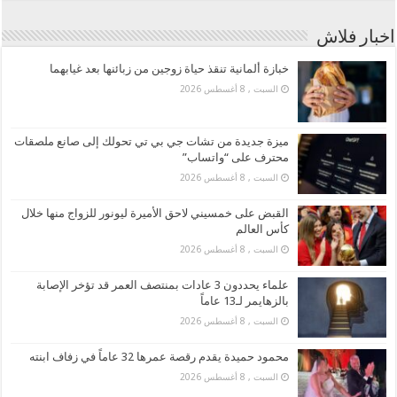
اخبار فلاش
خبازة ألمانية تنقذ حياة زوجين من زبائنها بعد غيابهما
السبت , 8 أغسطس 2026
ميزة جديدة من تشات جي بي تي تحولك إلى صانع ملصقات
محترف على “واتساب”
السبت , 8 أغسطس 2026
القبض على خمسيني لاحق الأميرة ليونور للزواج منها خلال
كأس العالم
السبت , 8 أغسطس 2026
علماء يحددون 3 عادات بمنتصف العمر قد تؤخر الإصابة
بالزهايمر لـ13 عاماً
السبت , 8 أغسطس 2026
محمود حميدة يقدم رقصة عمرها 32 عاماً في زفاف ابنته
السبت , 8 أغسطس 2026