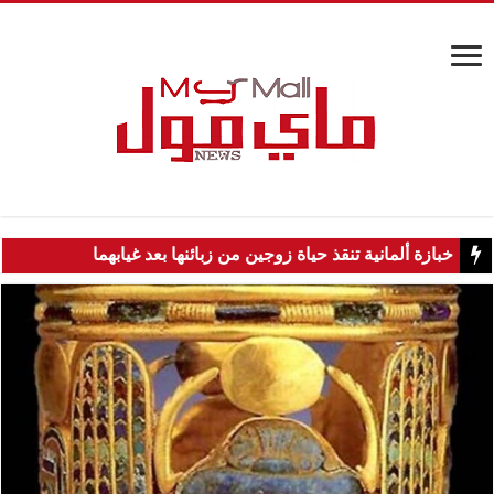
خبازة ألمانية تنقذ حياة زوجين من زبائنها بعد غيابهما