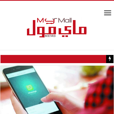
كثيرون لا يستخدمونه .. زر في “ريموت” المكيف يقلل استهلاك الكهربا