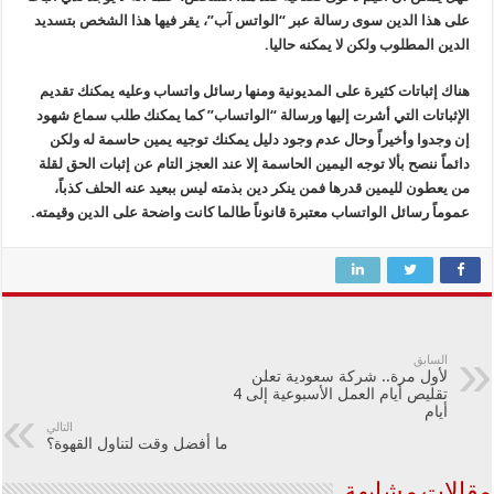
على هذا الدين سوى رسالة عبر “الواتس آب”، يقر فيها هذا الشخص بتسديد
الدين المطلوب ولكن لا يمكنه حاليا.
هناك إثباتات كثيرة على المديونية ومنها رسائل واتساب وعليه يمكنك تقديم
الإثباتات التي أشرت إليها ورسالة “الواتساب” كما يمكنك طلب سماع شهود
إن وجدوا وأخيراً وحال عدم وجود دليل يمكنك توجيه يمين حاسمة له ولكن
دائماً ننصح بألا توجه اليمين الحاسمة إلا عند العجز التام عن إثبات الحق لقلة
من يعطون لليمين قدرها فمن ينكر دين بذمته ليس ببعيد عنه الحلف كذباً،
عموماً رسائل الواتساب معتبرة قانوناً طالما كانت واضحة على الدين وقيمته.
السابق
لأول مرة.. شركة سعودية تعلن
تقليص أيام العمل الأسبوعية إلى 4
أيام
التالي
ما أفضل وقت لتناول القهوة؟
مقالات مشابهة