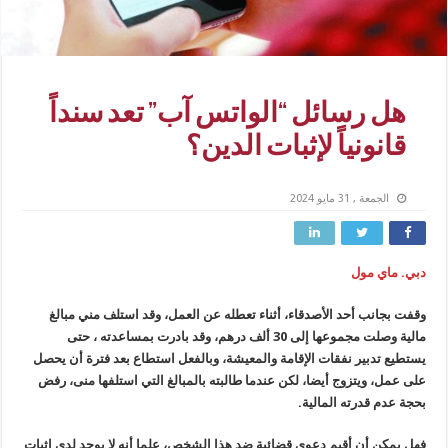
هل رسائل “الواتس آب” تعد سنداً
قانونياً لإثبات الدين؟
الجمعة , 31 مايو 2024
دبي. ماي مول
وقفت بجانب أحد الأصدقاء، أثناء تعطله عن العمل، وقد استلف مني مبالغ
مالية وصلت مجموعها إلى 30 ألف درهم، وقد بادرت بمساعدته ، حتى
يستطيع تدبير نفقات الإقامة والمعيشة، وبالفعل استطاع بعد فترة أن يحصل
على عمل، ويتزوج أيضا، لكن عندما طالبته بالمبالغ التي استلفها منى، رفض
بحجة عدم قدرته المالية.
فهل يمكن أن أقيم دعوى قضائية ضد هذا الشخص، علما أنه لا يوجد لدي اثبات