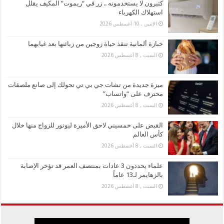
كثيرون لا يستخدمونه .. زر في “ريموت” المكيف يقلل
استهلاك الكهرباء
الإثنين , 10 أغسطس 2026
خبازة ألمانية تنقذ حياة زوجين من زبائنها بعد غيابهما
السبت , 8 أغسطس 2026
ميزة جديدة من تشات جي بي تي تحولك إلى صانع ملصقات
محترف على “واتساب”
السبت , 8 أغسطس 2026
القبض على خمسيني لاحق الأميرة ليونور للزواج منها خلال
كأس العالم
السبت , 8 أغسطس 2026
علماء يحددون 3 عادات بمنتصف العمر قد تؤخر الإصابة
بالزهايمر لـ13 عاماً
السبت , 8 أغسطس 2026