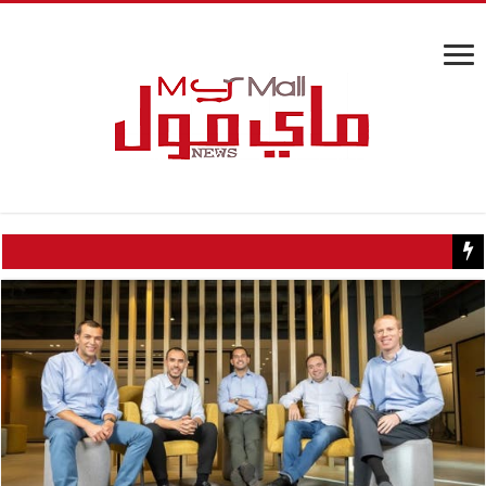
كيف تسبب سائح كويتي في إغلاق منزل عبدالحليم حافظ ومنع زيارته