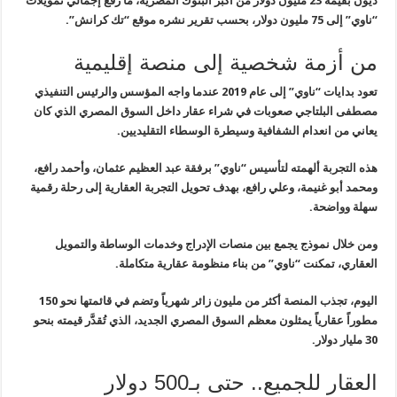
ديون بقيمة 23 مليون دولار من أكبر البنوك المصرية، ما رفع إجمالي تمويلات
“ناوي” إلى 75 مليون دولار، بحسب تقرير نشره موقع “تك كرانش”.
من أزمة شخصية إلى منصة إقليمية
تعود بدايات “ناوي” إلى عام 2019 عندما واجه المؤسس والرئيس التنفيذي
مصطفى البلتاجي صعوبات في شراء عقار داخل السوق المصري الذي كان
يعاني من انعدام الشفافية وسيطرة الوسطاء التقليديين.
هذه التجربة ألهمته لتأسيس “ناوي” برفقة عبد العظيم عثمان، وأحمد رافع،
ومحمد أبو غنيمة، وعلي رافع، بهدف تحويل التجربة العقارية إلى رحلة رقمية
سهلة وواضحة.
ومن خلال نموذج يجمع بين منصات الإدراج وخدمات الوساطة والتمويل
العقاري، تمكنت “ناوي” من بناء منظومة عقارية متكاملة.
اليوم، تجذب المنصة أكثر من مليون زائر شهرياً وتضم في قائمتها نحو 150
مطوراً عقارياً يمثلون معظم السوق المصري الجديد، الذي تُقدَّر قيمته بنحو
30 مليار دولار.
العقار للجميع.. حتى بـ500 دولار