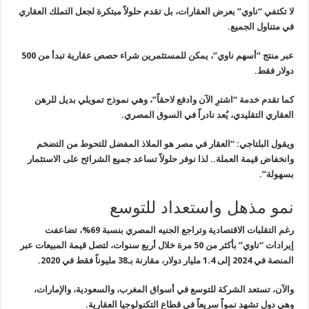
لا تكتفي “ناوي” بعرض العقارات، بل تقدم حلولاً مبتكرة لجعل التملك العقاري
في متناول الجميع.
عبر منتج “أسهم ناوي”، يمكن للمستثمرين شراء حصص عقارية تبدأ من 500
دولار فقط.
كما تقدم خدمة “اشترِ الآن وادفع لاحقاً”، وهي نموذج تمويلي بديل للرهن
العقاري التقليدي، يُعد نادراً في السوق المصري.
ويقول البلتاجي: “العقار في مصر هو الملاذ المفضل للتحوط من التضخم
وانخفاض قيمة العملة.. لذا نوفر حلولاً تساعد جميع الشرائح على الاستثمار
بسهولة”.
نمو مذهل واستعداد للتوسع
رغم التقلبات الاقتصادية وتراجع الجنيه المصري بنسبة 69%، تضاعفت
إيرادات “ناوي” بأكثر من 50 مرة خلال أربع سنوات، لتصل قيمة المبيعات عبر
المنصة في 2024 إلى 1.4 مليار دولار، مقارنة بـ38 مليوناً فقط في 2020.
والآن، تستعد الشركة للتوسع في أسواق المغرب، والسعودية، والإمارات،
وهي دول تشهد نمواً سريعاً في قطاع التكنولوجيا العقارية.