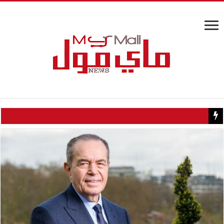
كيف تسبب سائح كويتي في إغلاق منزل عبدالحليم حافظ ومنع زيارته