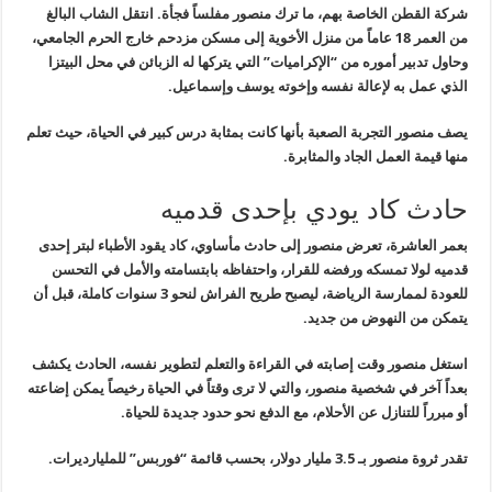
شركة القطن الخاصة بهم، ما ترك منصور مفلساً فجأة. انتقل الشاب البالغ
من العمر 18 عاماً من منزل الأخوية إلى مسكن مزدحم خارج الحرم الجامعي،
وحاول تدبير أموره من “الإكراميات” التي يتركها له الزبائن في محل البيتزا
الذي عمل به لإعالة نفسه وإخوته يوسف وإسماعيل.
يصف منصور التجربة الصعبة بأنها كانت بمثابة درس كبير في الحياة، حيث تعلم
منها قيمة العمل الجاد والمثابرة.
حادث كاد يودي بإحدى قدميه
بعمر العاشرة، تعرض منصور إلى حادث مأساوي، كاد يقود الأطباء لبتر إحدى
قدميه لولا تمسكه ورفضه للقرار، واحتفاظه بابتسامته والأمل في التحسن
للعودة لممارسة الرياضة، ليصبح طريح الفراش لنحو 3 سنوات كاملة، قبل أن
يتمكن من النهوض من جديد.
استغل منصور وقت إصابته في القراءة والتعلم لتطوير نفسه، الحادث يكشف
بعداً آخر في شخصية منصور، والتي لا ترى وقتاً في الحياة رخيصاً يمكن إضاعته
أو مبرراً للتنازل عن الأحلام، مع الدفع نحو حدود جديدة للحياة.
تقدر ثروة منصور بـ 3.5 مليار دولار، بحسب قائمة “فوربس” للمليارديرات.