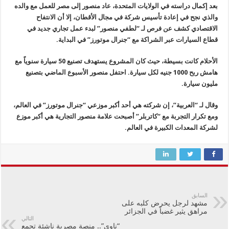
بعد إكمال دراسته في الولايات المتحدة، عاد منصور إلى مصر للعمل مع والده
والذي نجح في إعادة تأسيس شركة في مجال الأقطان، إلا أن الانتفاح
الاقتصادي كشف عن فرص لـ “لطفي منصور” لبدء عمل تجاري جديد في
قطاع السيارات عبر الشراكة مع “جنرال موتورز” في البداية.
الأحلام كانت بسيطة، حيث كان المشروع يستهدف تصنيع 50 سيارة سنوياً مع
هامش ربح 1000 جنيه لكل سيارة. احتفل منصور الأسبوع الماضي بتصنيع
مليون سيارة.
وقال لـ “العربية”، إن شركته هي أحد أكبر موزعي “جنرال موتورز” في العالم،
ومع تكرار التجربة مع “كاتربلر” أصبحت علامة منصور التجارية هي أكبر موزع
لشركة المعدات الكبيرة في العالم.
السابق
مشهد لرجل يحرض كلبه على
مراهق يثير غضباً في الجزائر
التالي
“ناوي”.. منصة مصرية ناشئة تجمع