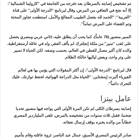
تم تشخيص إصابته بالسرطان بعد تخرجه من الجامعة في “كارولينا الشمالية”،
إلا أنه نجح في التعافي من المرض، وقال لبرنامج “الدرجة الأولى” على قناة
“العربية”: “الحمد لله بفضل الطبيب المعالج والأمل، استطعت تجاوز المحنة
وتم القضاء على المرض تماماً”.
السير منصور (76 عاماً)، كما يحب أن يطلق عليه، (ثاني عربي ومصري يحصل
على لقب “سير” من ملكة إنجلترا)، لم يألف الفقر، ولد في عائلة أرستقراطية،
والده كان أكبر مصدّر للقطن في العالم، بحسب وصفه. لكن الحياة لا تسير
على وتر واحد، وبعض لياليها حالكة الظلام.
قال لبرنامج “الدرجة الأولى”، إن أكثر المقولات التي يؤمن بها هي لعالم
الفيزياء ألبرت إينشتاين: “الحياة مثل الدراجة الهوائية، لحفظ توازنك، عليك
التحرك دائماً”.
عامل بيتزا
إصابته بسرطان الكلى لم تكن المرة الأولى التي يواجه فيها منصور تحديا
ضخما، فقبل ثلاث سنوات من تشخيصه بالمرض، تلقى الملياردير المصري
خطاباً من والده يخبره بوقف إرسال نفقاته.
صادر الرئيس المصري الأسبق، جمال عبد الناصر، ثروة عائلته وقام بتأميم