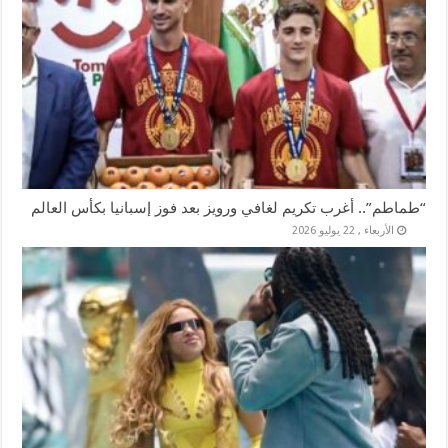
“طماطم”.. أغرب تكريم لغافي ورويز بعد فوز إسبانيا بكأس العالم
الأربعاء , 22 يوليو 2026