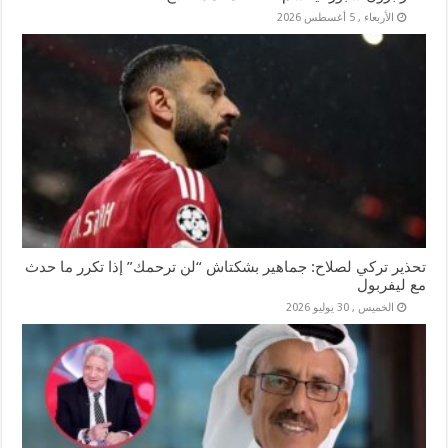
الأربعاء , 5 أغسطس 2026
تحذير تركي لصلاح: جماهير بشكتاش “لن ترحمك” إذا تكرر ما حدث
مع ليفربول
الخميس , 30 يوليو 2026