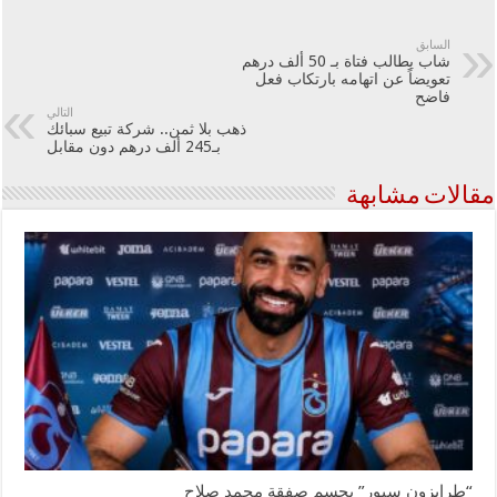
السابق
شاب يطالب فتاة بـ 50 ألف درهم
تعويضاً عن اتهامه بارتكاب فعل
فاضح
التالي
ذهب بلا ثمن.. شركة تبيع سبائك
بـ245 ألف درهم دون مقابل
مقالات مشابهة
“طرابزون سبور” يحسم صفقة محمد صلاح