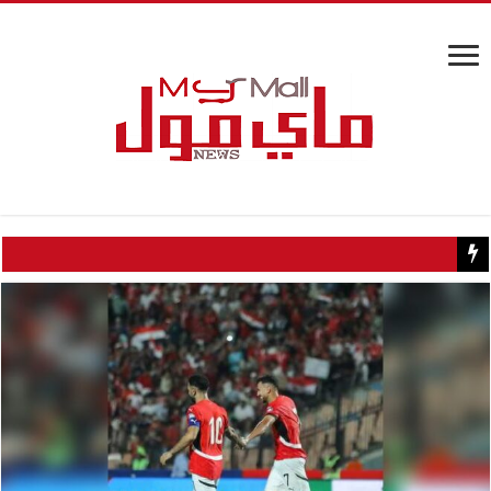
كيف تسبب سائح كويتي في إغلاق منزل عبدالحليم حافظ ومنع زيارته