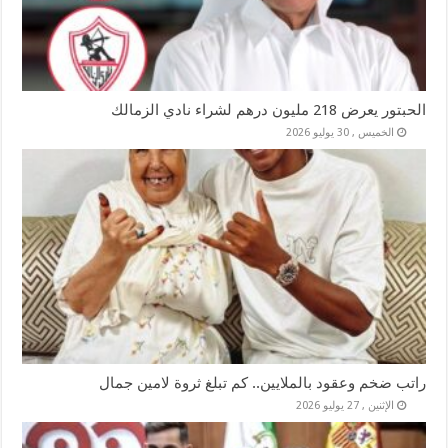
الحبتور يعرض 218 مليون درهم لشراء نادي الزمالك
الخميس , 30 يوليو 2026
راتب ضخم وعقود بالملايين.. كم تبلغ ثروة لامين جمال
الإثنين , 27 يوليو 2026