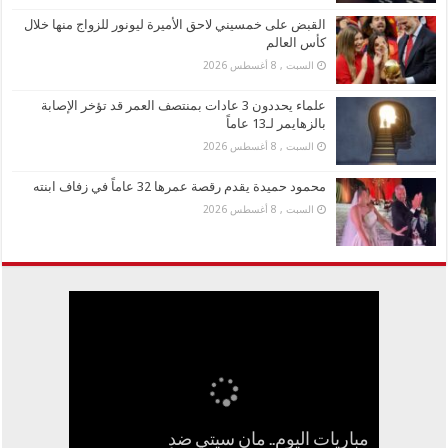
القبض على خمسيني لاحق الأميرة ليونور للزواج منها خلال
كأس العالم
السبت , 8 أغسطس 2026
علماء يحددون 3 عادات بمنتصف العمر قد تؤخر الإصابة
بالزهايمر لـ13 عاماً
السبت , 8 أغسطس 2026
محمود حميدة يقدم رقصة عمرها 32 عاماً في زفاف ابنته
السبت , 8 أغسطس 2026
مباريات اليوم.. مان سيتي ضد
ميزة جديدة من تشات جي بي تي تحولك