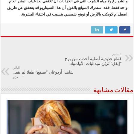
والشوارع ولا مياه الشرب التي في الخزانات ان تختفي بعد غياب البشر لعام
واحد فقط، فقد استدرك الموقع بالقول أن هذا السيناريو قد يتحقق عن طريق
اصطدام كويكب بالأرض أو توهج شمسي يتسبب في اختفاء البشرية.
السابق
قطع حديدية أصلية أخذت من برج
“إيفل” تُزيّن ميداليات الأولمبياد
التالي
شاهد: أردوغان “يصفع” طفلا لم يقبل
يده
مقالات مشابهة