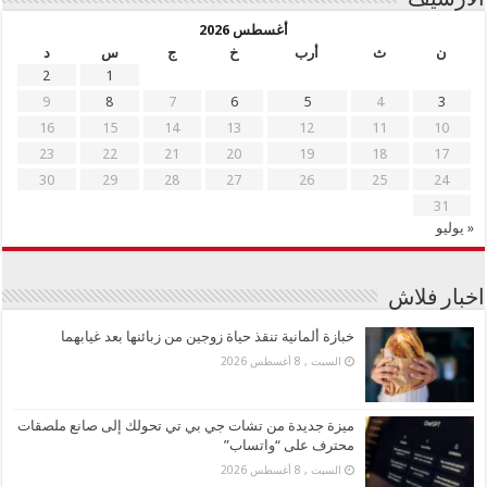
الأرشيف
أغسطس 2026
ن
ث
أرب
خ
ج
س
د
2
1
9
8
7
6
5
4
3
16
15
14
13
12
11
10
23
22
21
20
19
18
17
30
29
28
27
26
25
24
31
« يوليو
اخبار فلاش
خبازة ألمانية تنقذ حياة زوجين من زبائنها بعد غيابهما
السبت , 8 أغسطس 2026
ميزة جديدة من تشات جي بي تي تحولك إلى صانع ملصقات
محترف على “واتساب”
السبت , 8 أغسطس 2026