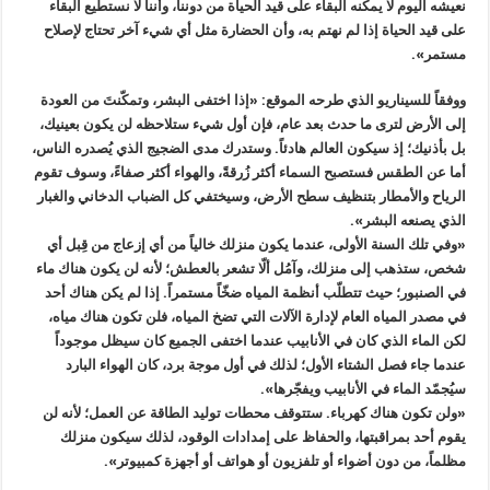
نعيشه اليوم لا يمكنه البقاء على قيد الحياة من دوننا، وأننا لا نستطيع البقاء
على قيد الحياة إذا لم نهتم به، وأن الحضارة مثل أي شيء آخر تحتاج لإصلاح
مستمر».
ووفقاً للسيناريو الذي طرحه الموقع: «إذا اختفى البشر، وتمكّنتَ من العودة
إلى الأرض لترى ما حدث بعد عام، فإن أول شيء ستلاحظه لن يكون بعينيك،
بل بأذنيك؛ إذ سيكون العالم هادئاً. وستدرك مدى الضجيج الذي يُصدره الناس،
أما عن الطقس فستصبح السماء أكثر زُرقةً، والهواء أكثر صفاءً، وسوف تقوم
الرياح والأمطار بتنظيف سطح الأرض، وسيختفي كل الضباب الدخاني والغبار
الذي يصنعه البشر».
«وفي تلك السنة الأولى، عندما يكون منزلك خالياً من أي إزعاج من قِبل أي
شخص، ستذهب إلى منزلك، وآمُل ألّا تشعر بالعطش؛ لأنه لن يكون هناك ماء
في الصنبور؛ حيث تتطلّب أنظمة المياه ضخّاً مستمراً. إذا لم يكن هناك أحد
في مصدر المياه العام لإدارة الآلات التي تضخ المياه، فلن تكون هناك مياه،
لكن الماء الذي كان في الأنابيب عندما اختفى الجميع كان سيظل موجوداً
عندما جاء فصل الشتاء الأول؛ لذلك في أول موجة برد، كان الهواء البارد
سيُجمّد الماء في الأنابيب ويفجّرها».
«ولن تكون هناك كهرباء. ستتوقف محطات توليد الطاقة عن العمل؛ لأنه لن
يقوم أحد بمراقبتها، والحفاظ على إمدادات الوقود، لذلك سيكون منزلك
مظلماً، من دون أضواء أو تلفزيون أو هواتف أو أجهزة كمبيوتر».