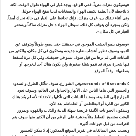
«وسيكون منزلك مترباً، ففي الواقع، يوجد غبار في الهواء طوال الوقت، لكننا
لا نلاحظه لأن أنظمة تكييف الهواء والسخانات لدينا تنفخ الهواء حولنا.
وفي أثناء تنقلك بين غرف منزلك، فإنك تحافظ على الغبار في حالة تحرك أيضاً.
ولكن بمجرد أن يتوقف كل ذلك، سيظل الهواء داخل منزلك ساكناً ويستقر
الغبار في كل مكان».
«وسوف ينمو العشب الموجود في حديقتك حتى يصبح طويلاً ويتوقف عن
النمو، وسوف تظهر أعشاب ضارة جديدة، وستكون في كل مكان، والكثير من
النباتات التي لم ترها من قبل سوف تنمو في حديقتك. وفي كل مرة تُسقط
فيها شجرة بذرة، قد تنمو شتلة صغيرة، ولن يكون هناك أحد ليخرجها أو
يقطعها». وفقاً للموقع.
0 seconds of 0 seconds«وفي الشوارع، سوف تتآكل الطرق والسدود
والجسور التي بناها الناس على الأنهار والجداول في العالم، وسوف تعود
المزارع إلى الطبيعة، وستبدأ النباتات التي نأكلها بالاختفاء؛ لأنه لم يَعُد هناك
الكثير من الذرة أو البطاطس أو الطماطم بعد الآن.
وستكون الحيوانات الأليفة فريسة سهلة للدببة والذئاب والفهود، وبمرور
الوقت ستصبح القطط مثلاً وحشية على الرغم من أن الكثير منها سوف يتم
افتراسه من قبل حيوانات أكبر».
وبسبب بعض المبالغات في تقرير الموقع المذكور؛ إذ لا يمكن للجسور