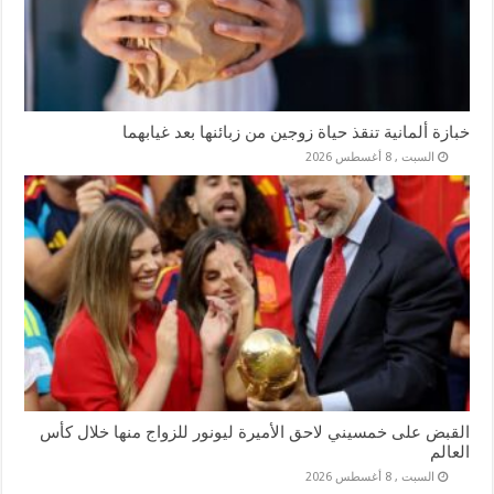
خبازة ألمانية تنقذ حياة زوجين من زبائنها بعد غيابهما
السبت , 8 أغسطس 2026
القبض على خمسيني لاحق الأميرة ليونور للزواج منها خلال كأس
العالم
السبت , 8 أغسطس 2026