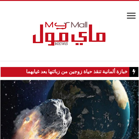
خبازة ألمانية تنقذ حياة زوجين من زبائنها بعد غيابهما