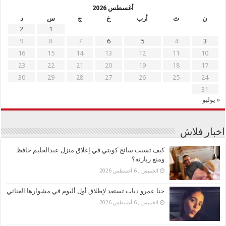
أغسطس 2026
ن
ث
أرب
خ
ج
س
د
2
1
9
8
7
6
5
4
3
16
15
14
13
12
11
10
23
22
21
20
19
18
17
30
29
28
27
26
25
24
31
« يوليو
اخبار فلاش
كيف تسبب سائح كويتي في إغلاق منزل عبدالحليم حافظ
ومنع زيارته؟
الخميس , 6 أغسطس 2026
جنا عمرو دياب تستعد لإطلاق أول ألبوم في مشوارها الغنائي
الخميس , 6 أغسطس 2026