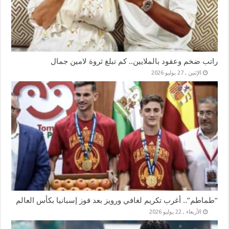
راتب ضخم وعقود بالملايين.. كم تبلغ ثروة لامين جمال
الإثنين , 27 يوليو 2026
“طماطم”.. أغرب تكريم لغافي ورويز بعد فوز إسبانيا بكأس العالم
الأربعاء , 22 يوليو 2026