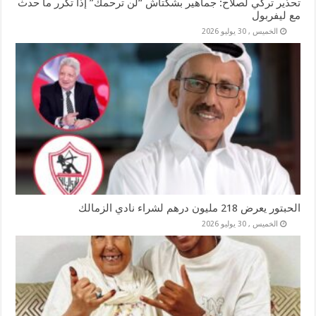
تحذير تركي لصلاح: جماهير بشكتاش “لن ترحمك” إذا تكرر ما حدث
مع ليفربول
الخميس , 30 يوليو 2026
الحبتور يعرض 218 مليون درهم لشراء نادي الزمالك
الخميس , 30 يوليو 2026