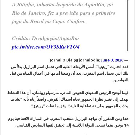
A Ritinha, tubarão-leopardo do AquaRio, no
Rio de Janeiro, fez a previsão para o primeiro
jogo do Brasil na Copa. Confira.
Crédito: Divulgação/AquaRio
pic.twitter.com/OV3SRuVTO4
June 3, 2026
— Jornal O Dia (@jornalodia)
فقد اختارت “ريتينيا”، أمس الأربعاء، العلبة التي تحمل اسم البرازيل بدلاً من
تلك التي تحمل اسم المغرب، بعد أن وضعتا أمامها في أعماق المياه من قبل
الغواصين.
فيما أوضح الرئيس التنفيذي للحوض المائي، مارسيلو زبيلمان، أن هذا النشاط
يهدف إلى تغيير نظرة الجمهور تجاه أسماك القرش، واصفاً إياه بأنه “نشاط
يجذب الجمهور بطريقة تفاعلية للغاية”، وفق ما نقلت “رويترز”.
هذا ومن المقرر أن تواجه البرازيل منتخب المغرب في المباراة الافتتاحية يوم
14 يونيو، بينما تسعى الدولة اللاتينية إلى تحقيق لقبها السادس القياسي.