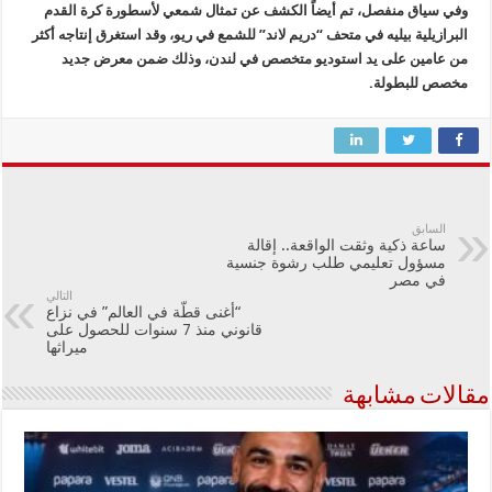
وفي سياق منفصل، تم أيضاً الكشف عن تمثال شمعي لأسطورة كرة القدم
البرازيلية بيليه في متحف “دريم لاند” للشمع في ريو، وقد استغرق إنتاجه أكثر
من عامين على يد استوديو متخصص في لندن، وذلك ضمن معرض جديد
مخصص للبطولة.
السابق
ساعة ذكية وثقت الواقعة.. إقالة
مسؤول تعليمي طلب رشوة جنسية
في مصر
التالي
“أغنى قطّة في العالم” في نزاع
قانوني منذ 7 سنوات للحصول على
ميراثها
مقالات مشابهة