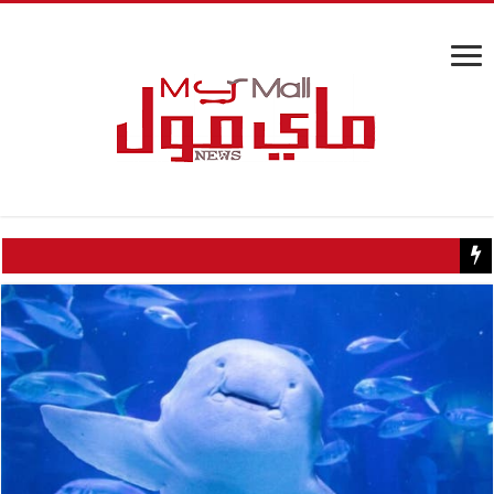
كيف تسبب سائح كويتي في إغلاق منزل عبدالحليم حافظ ومنع زيارته