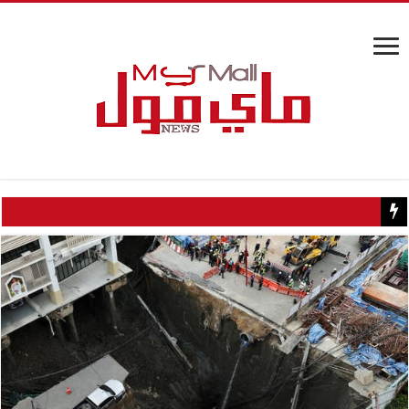
كيف تسبب سائح كويتي في إغلاق منزل عبدالحليم حافظ ومنع زيارته