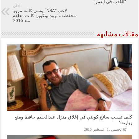
“الكذب في العمر”
التالي
لاعب “NBA” ينسى كلمة مرور
محفظته.. ثروة بيتكوين كانت معلقة
منذ 2016
مقالات مشابهة
كيف تسبب سائح كويتي في إغلاق منزل عبدالحليم حافظ ومنع
زيارته؟
الخميس , 6 أغسطس 2026