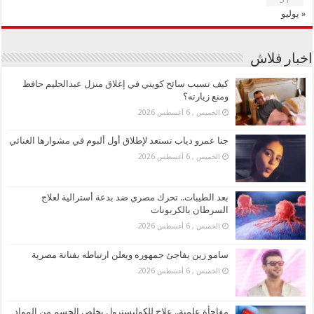
« يوليو
اخبار فلاش
كيف تسبب سائح كويتي في إغلاق منزل عبدالحليم حافظ
ومنع زيارته؟
الخميس , 6 أغسطس 2026
جنا عمرو دياب تستعد لإطلاق أول ألبوم في مشوارها الغنائي
الخميس , 6 أغسطس 2026
بعد الطيبات.. تحرك مصري ضد بدعة أسترالية لعلاج
السرطان بالكربونات
الخميس , 6 أغسطس 2026
سامو زين يفاجئ جمهوره ويعلن ارتباطه بفنانة مصرية
الخميس , 6 أغسطس 2026
مفاجأة علمية.. علاج للكوليسترول يخلص الجسم من المواد