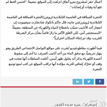
أعمال حفر لمشروع مترو أنفاق انزلقت إلى الموقع، مضيفاً: “لحسن الحظ لم
تقع أية وفيات أو إصابات”.
الحفرة العملاقة في العاصمة التايلاندية (رويترز)الحفرة العملاقة في العاصمة
التايلاندية (رويترز)من جانبه، قال حاكم بانكوك شادشارت سيتتيبونت إن
انفجار أحد الأنابيب تسبّب بانقطاع المياه والكهرباء عن المنطقة، مضيفاً:
“المستشفى آمن، لكن القلق الأكبر ما زال قائماً بشأن مركز الشرطة
القريب، وقد تم إجلاء السكان احترازياً”.
فيما أظهرت مقاطع فيديو نُشرت على مواقع التواصل الاجتماعي الطريق وهو
ينهار تدريجياً، مع تدفق الماء من أحد أنابيب الصرف، ما أدى إلى سقوط
أعمدة الكهرباء.يذكر أنه بحلول ظهر أمس، أعلنت السلطات أنها نجحت في
وقف أي تحرّك إضافي للتربة، مؤكدة أنها تراقب الموقع عن كثب لمنع توسع
الحفرة.
السابق
إنستغرام”.. ميزة جديدة لكشف