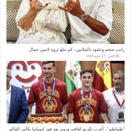
راتب ضخم وعقود بالملايين.. كم تبلغ ثروة لامين جمال
الإثنين , 27 يوليو 2026
“طماطم”.. أغرب تكريم لغافي ورويز بعد فوز إسبانيا بكأس العالم