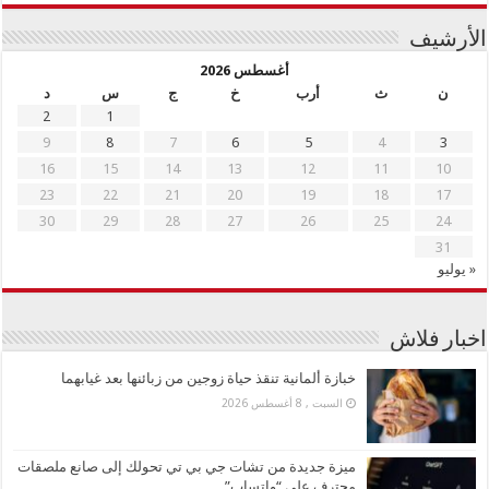
الأرشيف
أغسطس 2026
ن
ث
أرب
خ
ج
س
د
2
1
9
8
7
6
5
4
3
16
15
14
13
12
11
10
23
22
21
20
19
18
17
30
29
28
27
26
25
24
31
« يوليو
اخبار فلاش
خبازة ألمانية تنقذ حياة زوجين من زبائنها بعد غيابهما
السبت , 8 أغسطس 2026
ميزة جديدة من تشات جي بي تي تحولك إلى صانع ملصقات
محترف على “واتساب”