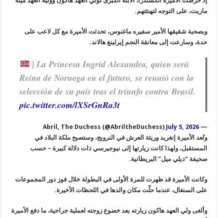
إذ حرصت الأميرة ألكسندرا، الابنة الكبرى لولي العهد هاكون ووليّة العهد ميته
ماريت، على التوجه لتهنئتهم.
وبصحبة شقيقها الأمير سفيره ماغنوس، تحدثت الأميرة مع كل لاعب على
حدة، وسارعت إلى معانقة النجم إيرلينغ هالاند.
| La Princesa Ingrid Alexandra, quien será
Reina de Noruega en el futuro, se reunió con la
selección de su país tras el triunfo contra Brasil.
pic.twitter.com/lXSrGnRa3t
July 5, 2026
— Abril, The Duchess (@AbriltheDuchess)
وتُعد الأميرة إنغريد وريثة العرش في النرويج، وستصبح ملكة البلاد في
المستقبل، ولهذا كانت زيارتها إلى نيوجيرسي ذات دلالة كبيرة – حسب
صحيفة “ديلي ميل” البريطانية.
وكانت الأميرة قد ظهرت للمرة الأولى في البطولة خلال فوز دور المجموعات
على السنغال، عندما حلّت مكان والدها في اللحظات الأخيرة.
وألغى ولي العهد هاكون زيارته بعد خضوع زوجته لعملية جراحية، ما دفع الأميرة