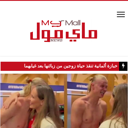
خبازة ألمانية تنقذ حياة زوجين من زبائنها بعد غيابهما