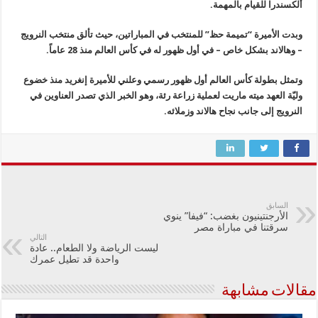
ألكسندرا للقيام بالمهمة.
وبدت الأميرة “تميمة حظ” للمنتخب في المباراتين، حيث تألق منتخب النرويج
– وهالاند بشكل خاص – في أول ظهور له في كأس العالم منذ 28 عاماً.
وتمثل بطولة كأس العالم أول ظهور رسمي وعلني للأميرة إنغريد منذ خضوع
وليّة العهد ميته ماريت لعملية زراعة رئة، وهو الخبر الذي تصدر العناوين في
النرويج إلى جانب نجاح هالاند وزملائه.
السابق
الأرجنتينيون بغضب: “فيفا” ينوي
سرقتنا في مباراة مصر
التالي
ليست الرياضة ولا الطعام.. عادة
واحدة قد تطيل عمرك
مقالات مشابهة