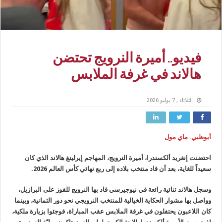
فيديو.. أميرة النرويج تحتضن
هالاند في غرفة الملابس
الثلاثاء , 7 يوليو 2026
أبوظبي. ماي مول
احتضنت إنغريد ألكسندرا، أميرة النرويج، المهاجم إيرلينغ هالاند الذي كان
سعيداً للغاية، بعد أن قاد منتخب بلاده إلى ربع نهائي كأس العالم 2026.
وسجل هالاند ثنائية رائعة في نيوجيرسي قاد بها النرويج للفوز على البرازيل،
وواصل بها مشوار الحكاية الخيالية للمنتخب النرويجي نحو دور الثمانية، وبينما
كان اللاعبون يحتفلون في غرفة الملابس عقب المباراة، فوجئوا بزيارة ملكية،