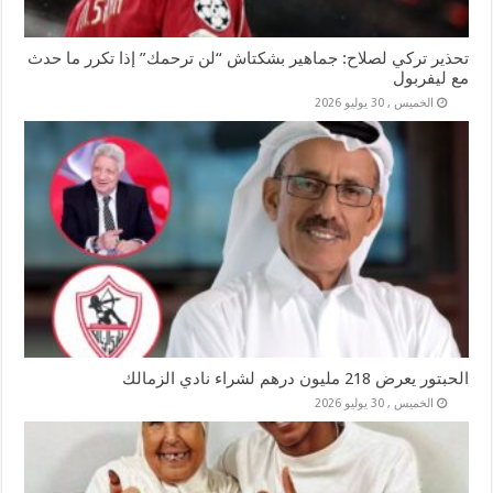
تحذير تركي لصلاح: جماهير بشكتاش “لن ترحمك” إذا تكرر ما حدث
مع ليفربول
الخميس , 30 يوليو 2026
الحبتور يعرض 218 مليون درهم لشراء نادي الزمالك
الخميس , 30 يوليو 2026