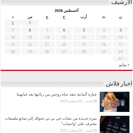
الأرشيف
أغسطس 2026
ن
ث
أرب
خ
ج
س
د
2
1
9
8
7
6
5
4
3
16
15
14
13
12
11
10
23
22
21
20
19
18
17
30
29
28
27
26
25
24
31
« يوليو
اخبار فلاش
خبازة ألمانية تنقذ حياة زوجين من زبائنها بعد غيابهما
السبت , 8 أغسطس 2026
ميزة جديدة من تشات جي بي تي تحولك إلى صانع ملصقات
محترف على “واتساب”
السبت , 8 أغسطس 2026