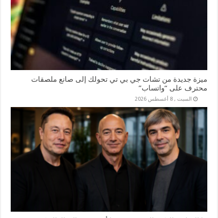
ميزة جديدة من تشات جي بي تي تحولك إلى صانع ملصقات
محترف على “واتساب”
السبت , 8 أغسطس 2026