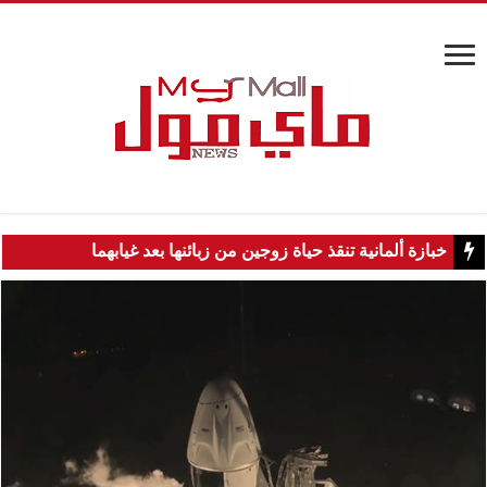
خبازة ألمانية تنقذ حياة زوجين من زبائنها بعد غيابهما