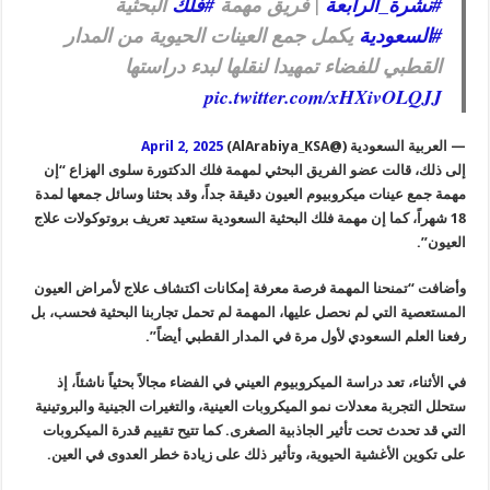
#نشرة_الرابعة
| فريق مهمة
#فلك
البحثية
#السعودية
يكمل جمع العينات الحيوية من المدار
القطبي للفضاء تمهيدا لنقلها لبدء دراستها
pic.twitter.com/xHXivOLQJJ
— العربية السعودية (@AlArabiya_KSA)
April 2, 2025
إلى ذلك، قالت عضو الفريق البحثي لمهمة فلك الدكتورة سلوى الهزاع “إن
مهمة جمع عينات ميكروبيوم العيون دقيقة جداً، وقد بحثنا وسائل جمعها لمدة
18 شهراً، كما إن مهمة فلك البحثية السعودية ستعيد تعريف بروتوكولات علاج
العيون”.
وأضافت “تمنحنا المهمة فرصة معرفة إمكانات اكتشاف علاج لأمراض العيون
المستعصية التي لم نحصل عليها، المهمة لم تحمل تجاربنا البحثية فحسب، بل
رفعنا العلم السعودي لأول مرة في المدار القطبي أيضاً”.
في الأثناء، تعد دراسة الميكروبيوم العيني في الفضاء مجالاً بحثياً ناشئاً، إذ
ستحلل التجربة معدلات نمو الميكروبات العينية، والتغيرات الجينية والبروتينية
التي قد تحدث تحت تأثير الجاذبية الصغرى. كما تتيح تقييم قدرة الميكروبات
على تكوين الأغشية الحيوية، وتأثير ذلك على زيادة خطر العدوى في العين.