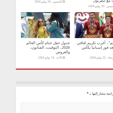
 مع ليفربول
الخميس , 30 يوليو 2026
س , 30 يوليو 2026
”.. أغرب تكريم لغافي
جدول حفل ختام كأس العالم
عد فوز إسبانيا بكأس
2026.. التوقيت، الفنانون،
والعروض
اء , 22 يوليو 2026
الأحد , 19 يوليو 2026
امية مشار إليها بـ
*