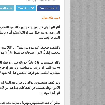
الثلاثاء , 28 أكتوبر 2025
kedIn
Twitter
Facebook
دبي. ماي مول
أثار البرازيلي فينيسيوس جونيور حالة من الغضب 
الدوري الإسباني.
وكشفت صحيفة “موندو ديبورتيفو” أن “اللاعبون وال
معاقبته إدارياً، لكون تصرفاته قد تشعل ناراً لا ت
وكان فينيسيوس (25 عاماً) قد بالغ
70 من المباراة، وإشراك مواطنه رودريغو، إذ خرج
بمغادرة الملعب نحو غرفة الملابس قبل أن يعود لاحق
ولم يكتفِ فينيسيوس بذلك بل حاول بعد المباراة ا
الأجواء وكاد يتسبب في اشتباكات جماعية بين لاعب
لتهدأة الموقف.