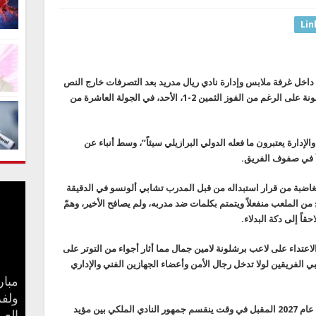
Lin
داخل غرفة ملابس وإدارة نادي ريال مدريد بعد التصرفات خارج النص
التي صدرت منه خلال مباراة الكلاسيكو أمام برشلونة على الرغم من الفوز الثمين 2-1، الأحد، في الجولة العاشرة من
إدارة يعتبرون ما فعله الدولي البرازيلي سيئاً”، وسط أنباء عن
هدأ في صفوف الفريق.
 في ردة فعله الغاضبة من قرار استبداله من قبل المدرب تشابي ألونسو في الدقيقة
 من الملعب منفعلاً ويتمتم بكلمات ضد مدربه، ولم يصافح الأخير، وهمّ
اً إلى دكة البدلاء.
لاعتداء على لاعب برشلونة لامين جمال مما أثار أجواء من التوتر على
ي الفريقين لولا تدخل رجال الأمن وأعضاء الجهازين الفني والإداري
مبار
بعد 
جنا 
ولفر
كيف 
سامو
مفاج
يذكر أن عقد فينيسيوس مع ريال مدريد يمتد حتى عام 2027 المقبل في وقت ينقسم جمهور النادي الملكي بين مؤيد