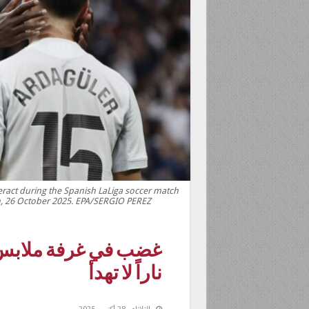
teract during the Spanish LaLiga soccer match
n, 26 October 2025. EPA/SERGIO PEREZ
غضب في غرفة ملابس 
ناراً لا تهدأ