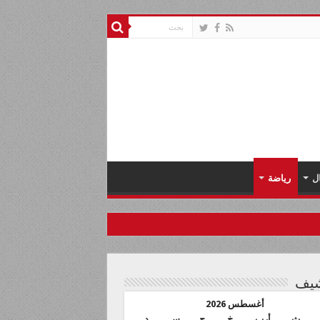
ل
رياضة
شيف
أغسطس 2026
ث
أرب
خ
ج
س
د