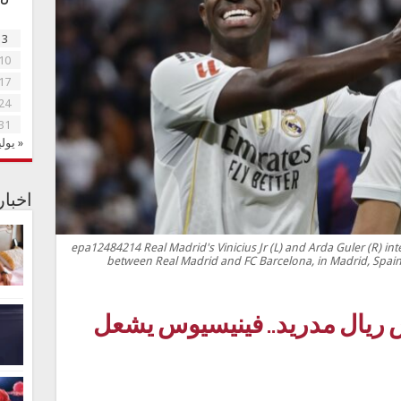
3
10
17
24
31
« يولي
اخبا
epa12484214 Real Madrid's Vinicius Jr (L) and Arda Guler (R) in
between Real Madrid and FC Barcelona, in Madrid, Spai
ريال مدريد.. فينيسيوس يشعل