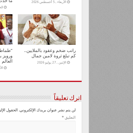
ما حدث
الأربعاء , 5 أغسطس 2026
الخمي
راتب ضخم وعقود بالملايين..
“طماطم
كم تبلغ ثروة لامين جمال
ورويز ب
العالم
الإثنين , 27 يوليو 2026
الأربع
اترك تعليقاً
لن يتم نشر عنوان بريدك الإلكتروني.
الحقول الإلز
التعليق
*