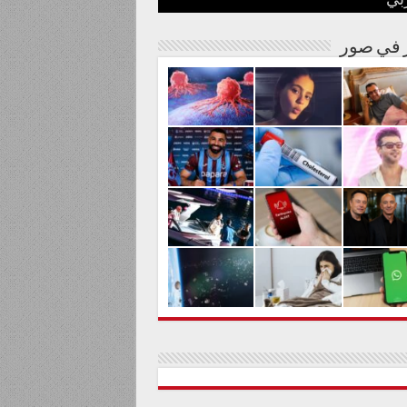
بي
نة مصرية
شوارها الغنائي
م من المواد السامة
لحليم حافظ ومنع زيارته؟
الية لعلاج السرطان بالكربونات
ر في صور