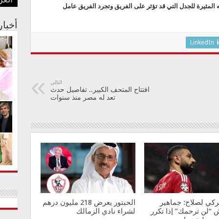
العر
بفنا
في م
الجس
عبدا
أستر
ياته المثيرة للجدل التي قد تؤثر على الفريق وتجرد الفريق عامل
أخبا
LinkedIn
التالي
افتتاح المتحف الكبير.. تفاصيل حدث
تعد له مصر منذ سنوات
ركي لصلاح: جماهير
الحبتور يعرض 218 مليون درهم
 “لن ترحمك” إذا تكرر
لشراء نادي الزمالك