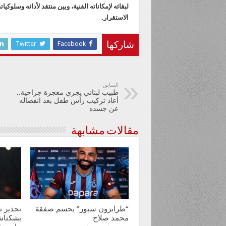
لبقائه لإمكاناته الفنية، وبين منتقد لأدائه وسلوك
الاستقرار.
Twitter
Facebook
شاركها
السابق
طبيب لبناني يجري معجزة جراحية..
أعاد تركيب رأس طفل بعد انفصاله
عن جسده
مقالات مشابهة
“طرابزون سبور” يحسم صفقة
تحذير ت
محمد صلاح
بشكتاش