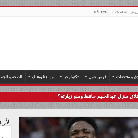
info@mym
دق و منتجعات
فرص عمل
تكنولوجيا
من هنا وهناك
الصحة و الجما
اق منزل عبدالحليم حافظ ومنع زيارته؟
الأر
ن