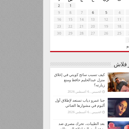
2
1
9
8
7
6
5
4
16
15
14
13
12
11
23
22
21
20
19
18
30
29
28
27
26
25
و
ر فلاش
كيف تسبب سائح كويتي في إغلاق
منزل عبدالحليم حافظ ومنع
زيارته؟
الخميس , 6 أغسطس 2026
جنا عمرو دياب تستعد لإطلاق أول
ألبوم في مشوارها الغنائي
الخميس , 6 أغسطس 2026
بعد الطيبات.. تحرك مصري ضد
بدعة أسترالية لعلاج السرطان