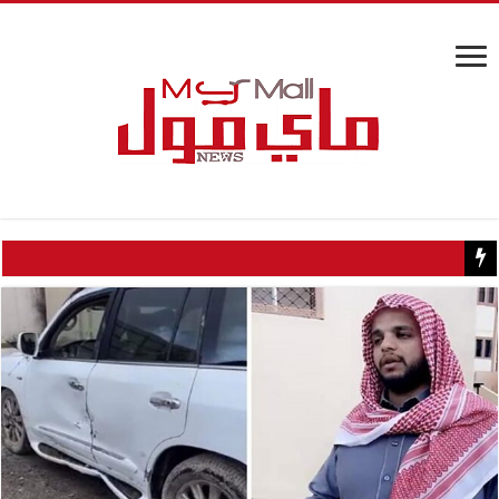
مفاجأة علمية.. علاج للكوليسترول يخلص الجسم من المواد السامة