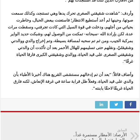
من الأقارب الذين كنت قد استنجدت بهم”.
وأردف: “شاهدت شقيقتي الصغرى تحرك يدها وهي تستنجد، وكذلك سمعت
صوتها، وحينها لم أعد أستطيع الانتظار؛ فاستعنت ببعض الحبال، وخاطرت
بحياتي من أجلهم، ودخلت في قوة السيل التي كادت تجرفني، وسقطت مرات
عدة، لكن بإرادة الله -سبحانه- تمكنت من الوصول لهم، وشبكت حديد الواير
بمركبة الجيب، ومن ثم تم سحبه لمسافة بسيطة، وتم إخراج والدي ووالدتي
وشقيقتَيّ، ونقلهم حتى تسليمهم للهلال الأحمر بعد أن تأكدت أن والدتي
وشقيقتي الصغرى على قيد الحياة، ووالدي وشقيقتي الكبرى فارقا الحياة
غرقًا”.
وأضاف قائلاً: “بعد أن تم إدخالهم مستشفى القريع هناك أخبرنا الأطباء بأن
والدي على قيد الحياة، وفعلاً ظل قرابة ساعة في غرفة الإنعاش، لكنه فارق
الحياة غريقًا لاحقًا بابنته”.
السابق
الأرصاد: الأمطار مستمرة غداً..
والحرارةتصل إلى 1 درجة مئوية