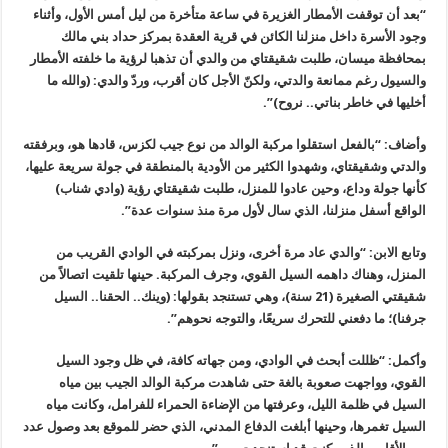
“بعد أن توقفت الأمطار الغزيرة في ساعة متأخرة من ليل أمس الأول، وأثناء
وجود الأسرة داخل منزلنا الكائن في قرية العقدة بمركز حداد بني مالك
بمحافظة ميسان، طلبت شقيقتاي من والدي أن تذهبا لرؤية ما خلفته الأمطار
والسيول رغم ممانعة والدتي، ولكنّ الأجل كان أقرب، وردّ والدي: (والله ما
أخليها في خاطر بناتي.. نروح)”.
وأضاف: “بالفعل استقلوا مركبة الوالد من نوع جيب لكزس، قادها هو، وبرفقته
والدتي وشقيقتاي، وشهدوا الكثير من الأودية بالمنطقة في جولة سريعة عليها،
كأنها جولة وداع، وحين عادوا للمنزل، طلبت شقيقتاي رؤية (وادي شناب)
الواقع أسفل منزلنا، الذي سال لأول مرة منذ سنوات عدة”.
وتابع الابن: “والدي عاد مرة أخرى، ونزل بمركبته في الوادي القريب من
المنزل، وهناك داهمه السيل القوي، وجرف المركبة. حينها تلقيت اتصالاً من
شقيقتي الصغيرة (21 سنة)، وهي تستنجد بقولها: (وينك.. الحقنا.. السيل
جرفنا)؛ ما دفعني للتحرك سريعًا، والتوجه نحوهم”.
وأكمل: “ظللت أبحث في الوادي، ومن جهاته كافة، في ظل وجود السيل
القوي، وواجهت صعوبة بالغة حتى شاهدت مركبة الوالد الجيب بين مياه
السيل في ظلمة الليل، وعرفتها من الإضاءة الحمراء للفرامل، وكانت مياه
السيل تغمرها، وحينها أبلغت الدفاع المدني، الذي حضر للموقع بعد وصول عدد