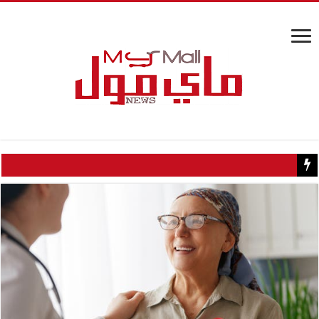
كيف تسبب سائح كويتي في إغلاق منزل عبدالحليم حافظ ومنع زيارته