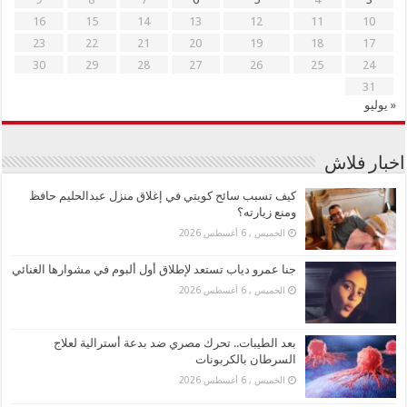
16
15
14
13
12
11
10
23
22
21
20
19
18
17
30
29
28
27
26
25
24
31
« يوليو
اخبار فلاش
كيف تسبب سائح كويتي في إغلاق منزل عبدالحليم حافظ
ومنع زيارته؟
الخميس , 6 أغسطس 2026
جنا عمرو دياب تستعد لإطلاق أول ألبوم في مشوارها الغنائي
الخميس , 6 أغسطس 2026
بعد الطيبات.. تحرك مصري ضد بدعة أسترالية لعلاج
السرطان بالكربونات
الخميس , 6 أغسطس 2026