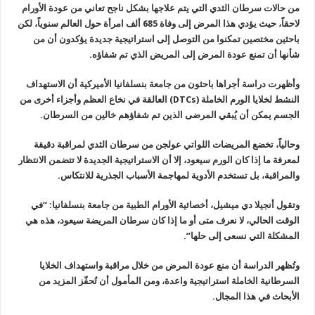
من حالات سرطان الثدي التي يتم علاجها بشكل ناجح تعاني من عودة الأورام
لاحقاً، حيث يؤدي هذا المرض إلى وفاة 685 ألف امرأة حول العالم سنوياً، لكن
باحثين مختصين تمكنوا من التوصل إلى استراتيجية جديدة يؤكدون أن من
شأنها أن تمنع عودة المرض إلى المريض الذي تم شفاؤه.
وأظهرت دراسة أجراها باحثون من جامعة بنسلفانيا الأميركية أن الاستهداف
النشط لخلايا الورم الخاملة (DTCs) العالقة في نخاع العظم وأجزاء أخرى من
الجسم يمكن أن يُبقي المرضى الذين تم شفاؤهم خالين من السرطان.
وحالياً، تخضع المريضات اللواتي عولجن من سرطان الثدي لمراقبة دقيقة
لمعرفة ما إذا كان الورم سيعود، إلا أن الاستراتيجية الجديدة لا تتضمن الانتظار
والمراقبة، بل تستخدم الأدوية لمهاجمة الأسباب الجذرية للانتكاس.
وتقول أنجيلا دي ميشيل، أخصائية الأورام الطبية من جامعة بنسلفانيا: “في
الوقت الحالي، لا نعرف متى أو ما إذا كان سرطان المريضة سيعود، هذه هي
المشكلة التي نسعى إلى حلها”.
وتُظهر الدراسة أن منع عودة المرض من خلال مراقبة واستهداف الخلايا
السرطانية الخاملة استراتيجية واعدة، ومن المأمول أن تُحفّز المزيد من
الأبحاث في هذا المجال.