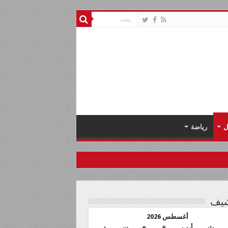
ل
رياضة
شيف
أغسطس 2026
ث
أرب
خ
ج
س
د