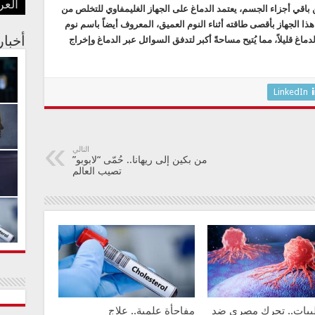
العر
“وا
بعد 
في ز
تؤخر 
للزو
باقي أجزاء الجسم، يعتمد الدماغ على الجهاز الغليمفاوي للتخلص من
ذا الجهاز بأقصى طاقته أثناء النوم العميق، المعروف أيضاً باسم نوم
ماغ قليلاً، مما يُتيح مساحةً أكبر لتدفق السوائل عبر الدماغ وإخراج
أخبا
LinkedIn
التالي
من بكين إلى ريهانا.. حُمّى “لابوبو”
تصيب العالم
طيبات.. تحرك مصري ضد
مفاجأة علمية.. علاج