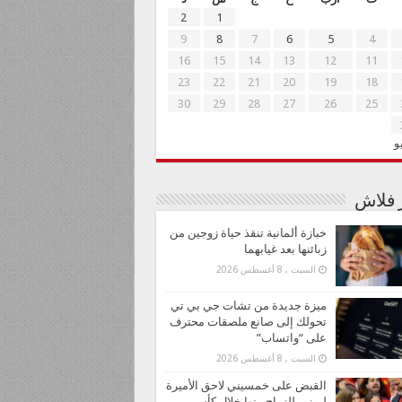
2
1
9
8
7
6
5
4
16
15
14
13
12
11
23
22
21
20
19
18
30
29
28
27
26
25
و
ر فلاش
خبازة ألمانية تنقذ حياة زوجين من
زبائنها بعد غيابهما
السبت , 8 أغسطس 2026
ميزة جديدة من تشات جي بي تي
تحولك إلى صانع ملصقات محترف
على “واتساب”
السبت , 8 أغسطس 2026
القبض على خمسيني لاحق الأميرة
ليونور للزواج منها خلال كأس