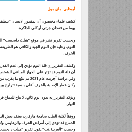
أبوظبي. ماي مول
كشف علماء مختصون أن بمقدور الانسان “تنظيف د
بهما من فقدان جزئي أو كلي للذاكرة.
وبحسب تقرير نشر في موقع “هيلث دايجست” المت
النوم، وعليه فإن النوم الجيد والكافي هو الطريق
الخرف.
وكشف التقرير إن قلة النوم تؤدي إلى عدم القدرة 
أن قلة النوم قد تؤثر على الجهاز المناعي للشخص،
وكان خطر الإصابة بالخرف أعلى بنسبة تتراوح بين 22% و37% لدى من ينامون أقل من 6 ساعا
ويؤكد التقرير إنه بدون نوم كافٍ، لا يتاح للدماغ 
النهار.
ووفقاً لكلية الطب بجامعة هارفارد، يعتقد بعض البا
الدماغ قد تؤدي إلى أمراض الخرف والزهايمر، وتُ
وحسب “العربية.نت” يقول تقرير “هيلث دايجست” إ