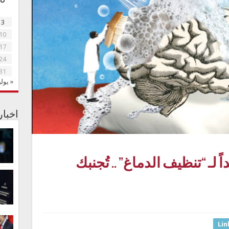
3
10
17
24
31
« يولي
اخبا
 لـ “تنظيف الدماغ” .. تُجنبك
Lin