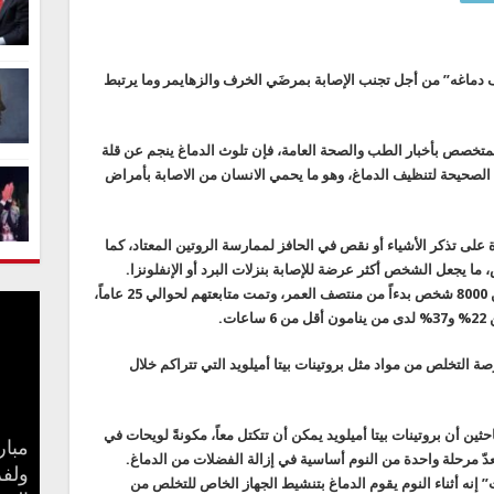
ماغه” من أجل تجنب الإصابة بمرضَي الخرف والزهايمر وما يرتبط
خصص بأخبار الطب والصحة العامة، فإن تلوث الدماغ ينجم عن قلة
ة الصحيحة لتنظيف الدماغ، وهو ما يحمي الانسان من الاصابة بأمراض
على تذكر الأشياء أو نقص في الحافز لممارسة الروتين المعتاد، كما
 ما يجعل الشخص أكثر عرضة للإصابة بنزلات البرد أو الإنفلونزا.
وفي دراسة أجريت عام 2021 تم تتبّع ما يقرب من 8000 شخص بدءاً من منتصف العمر، وتمت متابعتهم لحوالي 25 عاماً،
ت.
فرصة التخلص من مواد مثل بروتينات بيتا أميلويد التي تتراكم خلال
حثين أن بروتينات بيتا أميلويد يمكن أن تتكتل معاً، مكونةً لويحات في
مبار
ميزة
عدّ مرحلة واحدة من النوم أساسية في إزالة الفضلات من الدماغ.
إلى
ولفر
خباز
القب
نه أثناء النوم يقوم الدماغ بتنشيط الجهاز الخاص للتخلص من