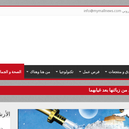
info@mym
دق و منتجعات
فرص عمل
تكنولوجيا
من هنا وهناك
الصحة و الجما
من زبائنها بعد غيابهما
الأر
ن