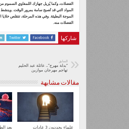
الفضلات، وكما يُزيل جهازك اللمفاوي السموم من 
المواد التي قد تُصبح سامة بمرور الوقت. وينشط ه
الموجة البطيئة. وفي هذه المرحلة، تتقلص خلايا الد
الفضلات منه.
Twitter
Facebook
شاركها
السابق
“بدلة مهرج”.. عائلة عبد الحليم
تهاجم مهرجان موازين
مقالات مشابهة
علماء يحددون 3 عادات
بعد ال