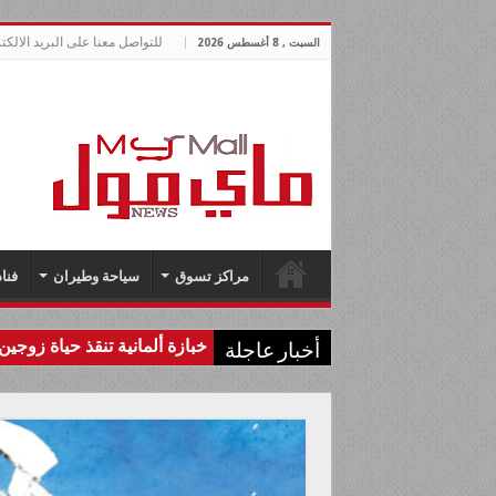
للتواصل معنا على البريد الالكتروني allnews.com
السبت , 8 أغسطس 2026
مراكز تسوق
سياحة وطيران
فنا
خبازة ألمانية تنقذ حياة زوجين 
أخبار عاجلة