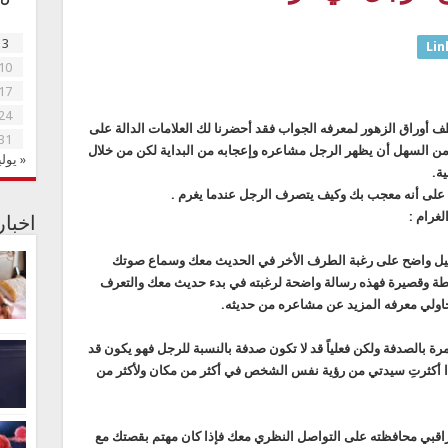
3
Lin
10
17
24
ف أوراق الزهور لمعرفه الجواب فقد أحضرنا لك العلامات الدالة على
31
ن السهل أن يظهر الرجل مشاعره وإعجابه من البداية لكن من خلال
« يولي
ة.
على أنه معجب بك وكيف يتصرف الرجل عندما يغرم .
غرام :
اخبا
دليل واضح على رغبة الطرف الأخر في الحديث معك وسماع صوتك
طة وقصيرة فهذه رسالة واضحة لرغبته في بدء حديث معك والتعرف
حاولي معرفه المزيد عن مشاعره من حديثه.
بالصدفة ولكن فعلياً قد لا تكون صدفة بالنسبة للرجل فهو يكون قد
إذا أكثرتِ سيدتي من رؤية نفس الشخص في أكثر من مكان ولأكثر من
قبي محافظته على التواصل النظري معك فإذا كان مهتم بقصتك مع