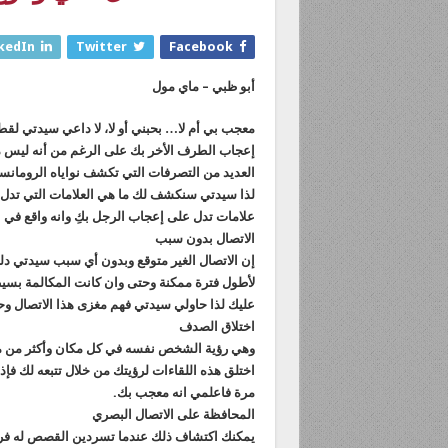
kedIn
Twitter
Facebook
أبو ظبي – ماي مول
معجب بي أم لا… بحبني أو لا، لا داعي سيدتي لقط
إعجاب الطرف الأخر بك على الرغم من أنه ليس م
العديد من التصرفات التي تكشف نواياه الرومانسي
لذا سيدتي سنكشف لك ما هي العلامات التي تدل 
علامات تدل على إعجاب الرجل بكِ وانه واقع في ال
الاتصال بدون سبب
إن الاتصال الغير متوقع وبدون أي سبب سيدتي 
لأطول فترة ممكنة وحتى وان كانت المكالمة بسي
عليك لذا حاولي سيدتي فهم مغزى هذا الاتصال و
اختلاق الصدف
وهي رؤية الشخص نفسه في كل مكان وأكثر من مرة 
اختلق هذه اللقاءات لرؤيتك من خلال تتبعه لك ف
مرة فاعلمي انه معجب بك.
المحافظة على الاتصال البصري
يمكنك اكتشاف ذلك عندما تسردين القصص له فرا