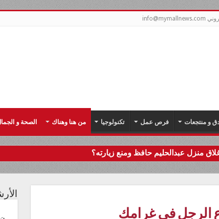
info@mym
دق و منتجعات
فرص عمل
تكنولوجيا
من هنا وهناك
الصحة و الجما
اق منزل عبدالحليم حافظ ومنع زيارته؟
الأر
 الرجل في غرامك
ن