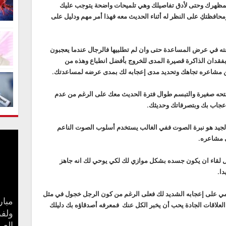
ولمظهرك وحتى لأدق تفاصيلك وهي تلميحات واضحة يتوجب عليك
ل ومحافظتكِ على النظر له أثناء الحديث معه فهذا أمر مهم ودليل على
لغته في عرض المساعدة حتى وان لم تطلبيها فالرجال عندما يعجبون
قدان الذاكرة قصيرة المدى للخروج بأفضل انطباع وهذه من
عن مشاعره تجاهك وتحديد مدى إعجابه لك بمدى عرضه لمساعدتك.
 فتحه صغيرة والتبسم طوال فترة الحديث معك على الرغم من عدم
عجاب بك وبتصرفاتك وحديثك.
ع الجيد هو نبرة الصوت ففي الغالب يستخدم أسلوب الصوت الناعم
 مشاعره.
 لقاء ان يكون جسده بشكل موازي لك لكي يوحي لك انه جاهز
دا.
مي على إعجابه الشديد لك فعلى الرغم من كون الرجل خجول في مثل
مبار
 العلاقات الجادة يحب أن يخبر الكل عنك فمعرفه أصدقاؤه بك دليلك
بعد 
جنا 
ولفر
كيف 
سامو
مفاج