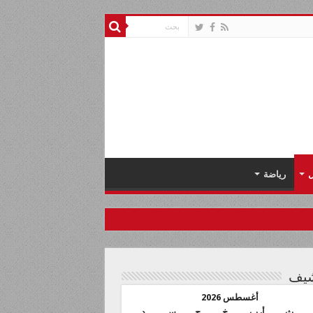
ل
رياضة
شيف
أغسطس 2026
ث
أرب
خ
ج
س
د