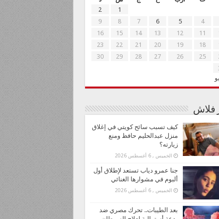
2
1
9
8
7
6
5
4
16
15
14
13
12
11
23
22
21
20
19
18
30
29
28
27
26
25
و
ر فلاش
كيف تسبب سائح كويتي في إغلاق
منزل عبدالحليم حافظ ومنع
زيارته؟
الخميس , 6 أغسطس 2026
جنا عمرو دياب تستعد لإطلاق أول
ألبوم في مشوارها الغنائي
الخميس , 6 أغسطس 2026
بعد الطيبات.. تحرك مصري ضد
بدعة أسترالية لعلاج السرطان