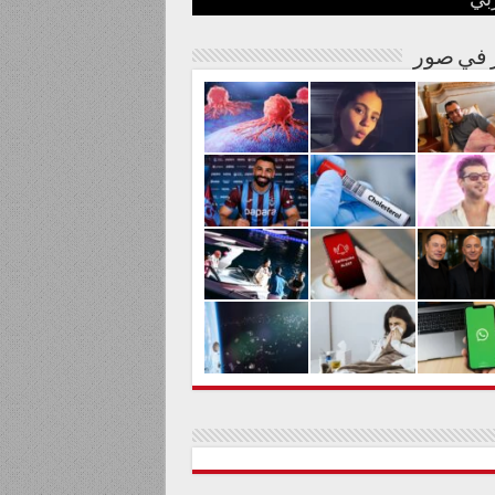
بي
نة مصرية
شوارها الغنائي
م من المواد السامة
لحليم حافظ ومنع زيارته؟
الية لعلاج السرطان بالكربونات
ر في صور