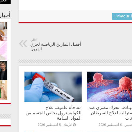
العر
بفنا
في م
الجس
عبدا
أستر
أخبا
LinkedIn
التالي
أفضل التمارين الرياضية لحرق
الدهون
طيبات.. تحرك مصري ضد
مفاجأة علمية.. علاج
ترالية لعلاج السرطان
للكوليسترول يخلص الجسم من
نات
المواد السامة
س , 6 أغسطس 2026
الأربعاء , 5 أغسطس 2026