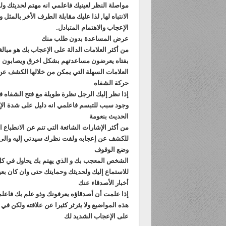
مواصلة النظر لعينيك فاعلمي انه مهتم لحديثك 
الانتباه لها, لذا عليك مقابلة الطرف الأخر بالمث
الإعجاب والاهتمام المتبادل.
عرض المساعدة بدون طلب منك
من أكثر العلامات الدالة على الإعجاب بك هو مبا
بفتاه يعرضون مساعدتهم بشكل اخرق ويصابون بف
العلامات السهلة التي يمكن من خلالها الكشف 
حركة الشفاه
إذا نظر إليك الرجل نظرة طويلة مع فتح الشفاه
وجود سبب للتبسم فاعلمي انه دليل على شدة الإ
الحديث بنعومة
من أكثر الإشارات الشائعة التي تنم عن الانطبا
للكشف عن إعجابه ولفت نظرك سيدتي إليه والى
وضع الوقوف
الشخص المعجب بك و الذي يهتم بك يحاول في كل
للاستماع إليك ولحديثك وحمايتك حتى وان كان بعي
أخبار الأصدقاء عنك
إذا علمت أن أصدقاؤه يعرفونك وذو علم بك فاعل
هذه المواضيع ولا يثرثر كثيرا عن علاقته ولكن في
على الإعجاب الشديد لك