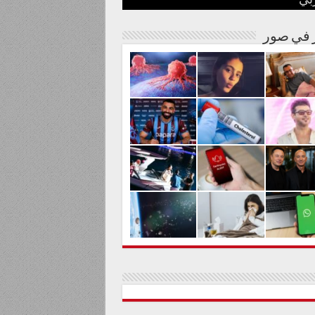
بي
نة مصرية
شوارها الغنائي
م من المواد السامة
لحليم حافظ ومنع زيارته؟
الية لعلاج السرطان بالكربونات
ر في صور