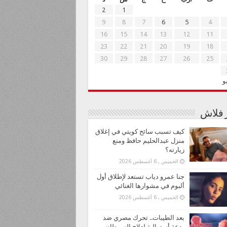
2
1
9
8
7
6
5
4
16
15
14
13
12
11
23
22
21
20
19
18
30
29
28
27
26
25
و
ر فلاش
كيف تسبب سائح كويتي في إغلاق
منزل عبدالحليم حافظ ومنع
زيارته؟
الخميس , 6 أغسطس 2026
جنا عمرو دياب تستعد لإطلاق أول
ألبوم في مشوارها الغنائي
الخميس , 6 أغسطس 2026
بعد الطيبات.. تحرك مصري ضد
بدعة أسترالية لعلاج السرطان