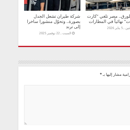
للورق.. مصر تلغي “كارت
شركة طيران تشعل الجدل
ت” نهائياً في المطارات
بصورة.. وتحوّل منشورا ساخرا
إلى ترند
 , 5 يناير 2026
السبت , 22 نوفمبر 2025
امية مشار إليها بـ
*