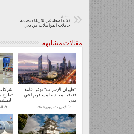
السابق
ذكاء اصطناعي للارتقاء بخدمة
حافلات المواصلات في دبي
مقالات مشابهة
“طيران الإمارات” توفر إقامة
شركات 
فندقية مجانية لمسافريها في
تطرح ب
دبي
الصيف
الإثنين , 22 يونيو 2026
الخمي