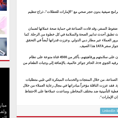
امج صيفية بدون حجر صحي مع “الإمارات للعطلات”، ذراع تنظيم
 ضغوط السفر، وقد قادت الصناعة في حماية صحة عملائها لضمان
حيث تطبق أحدث تدابير الصحة والسلامة في كل خطوة من الرحلة. كما
رور العملاء عبر مطار دبي الدولي. وعززت قدراتها أيضاً في التحقق
I هذا الصيف.
ويستمتع العملاء في جميع الدرجات، وهم مطمئنون على سلامتهم ورفاهيتهم، بأكثر من 4500 قناة منوعة على نظام
طيران الإمارات الفريد للمعلومات والاتصالات والترفيه الجوي ice، الحائز جوائز عالمية، بالإضافة إلى وجبات الطعام من
 الصناعة، من خلال المنتجات والخدمات المبتكرة التي تلبي متطلبات
 فقد عززت الناقلة مؤخراً مبادراتها في مجال رعاية العملاء من خلال
غطية التأمينية ضد مختلف المخاطر، وساعدت عملاءها على الاحتفاظ
ان الإمارات”.
مبار
LinkedIn
بعد 
جنا 
ولفر
كيف 
سامو
مفاج