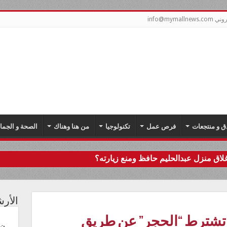
info@mym
ق و منتجعات
فرص عمل
تكنولوجيا
من هنا وهناك
الصحة و الجما
اق منزل عبدالحليم حافظ ومنع زيارته؟
الأر
4 وجهة لا تشترط “الحجر” عن طريق
ن