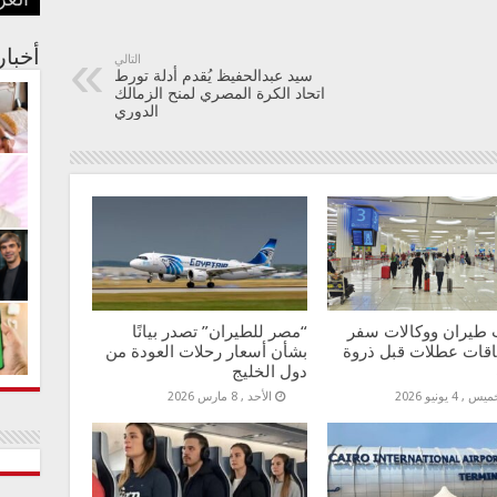
العر
بفنا
في م
الجس
عبدا
أستر
أخبا
التالي
سيد عبدالحفيظ يُقدم أدلة تورط
اتحاد الكرة المصري لمنح الزمالك
الدوري
طيران ووكالات سفر
“مصر للطيران” تصدر بيانًا
اقات عطلات قبل ذروة
بشأن أسعار رحلات العودة من
دول الخليج
س , 4 يونيو 2026
الأحد , 8 مارس 2026