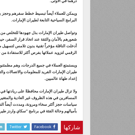
درهماً في الأولى.
ويمكن للعملاء أيضاً تبسيط خطط سفرهم وحجز بر
البرامج السياحية التابعة لطيران الإمارات.
وتواصل طيران الإمارات بذل جهودها للتخلص من
شعورهم بالأمان والثقة عند اتخاذ قرار السفر، 
أدخلت الناقلة مؤخراً تقنية بدون تلامس لتسهيل م
الرقمي لتزويد عملائها بفرص أكثر للاستفادة من جواز سفر ATA
إعداد طهاة عالميين.
ولا تزال طيران الإمارات محافظةً على ريادتها في
المسافرين في هذه الظروف غير العادية والمتغيرة.
سياسات حجز أكثر سخاء ومرونة، ومددت أيضاً الت
بأميالهم وحالة الفئة في برنامج “سكاي واردز طير
Twitter
Facebook
شاركها