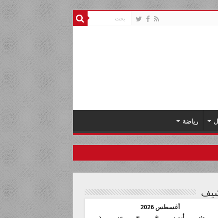
ل
رياضة
شيف
أغسطس 2026
ث
أرب
خ
ج
س
د