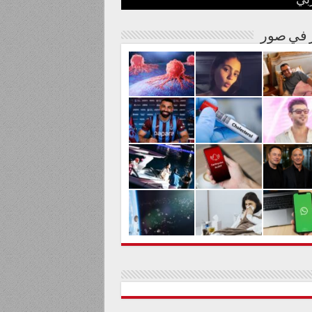
بي
نة مصرية
شوارها الغنائي
م من المواد السامة
لحليم حافظ ومنع زيارته؟
الية لعلاج السرطان بالكربونات
ر في صور