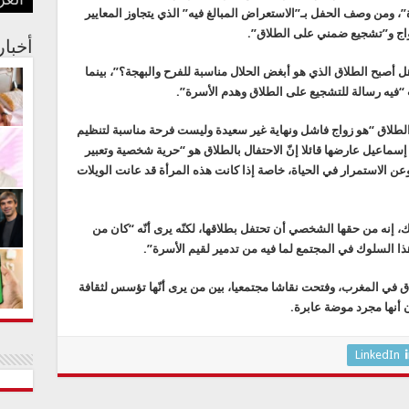
العر
بفنا
في م
الجس
عبدا
أستر
”، ومن وصف الحفل بـ”الاستعراض المبالغ فيه” الذي يتجاوز المعايير
واج و”تشجيع ضمني على الطلاق”.
أخبا
صبح الطلاق الذي هو أبغض الحلال مناسبة للفرح والبهجة؟”، بينما
“فيه رسالة للتشجيع على الطلاق وهدم الأسرة”.
ن الطلاق “هو زواج فاشل ونهاية غير سعيدة وليست فرحة مناسبة لتنظيم
ماعيل عارضها قائلا إنّ الاحتفال بالطلاق هو “حرية شخصية وتعبير
وعن الاستمرار في الحياة، خاصة إذا كانت هذه المرأة قد عانت الويلات
، إنه من حقها الشخصي أن تحتفل بطلاقها، لكنّه يرى أنّه “كان من
ذا السلوك في المجتمع لما فيه من تدمير لقيم الأسرة”.
ق في المغرب، وفتحت نقاشا مجتمعيا، بين من يرى أنّها تؤسس لثقافة
 أنها مجرد موضة عابرة.
LinkedIn