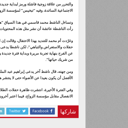
والتحرر من علاقة زوجية فاشلة ورمز لبداية جديدة
الاجتماعية السائدة، وفيه “تبخيس” لمؤسسة الز
وتساءل الناشط محمد قاسمي في هذا السياق “هل أ
رأت الناشطة عائشة أن نشر مثل هذه المحتويات 
وغرّدت أم محمد للتنديد بهذا الاحتفال، وقالت إ
حفلات والاستعراض والتباهي”، لكن ناشطا يدعى إس
عن الفرح بنهاية تجربة مريرة وبداية فترة جديدة 
من شريك حياتها”.
ومن جهته، قال ناشط آخر يدعى إبراهيم عبد الملك
الأفضل أن يكون بعيدا عن الأضواء حتى لا ينتشر ه
وفي الفترة الأخيرة، انتشرت ظاهرة حفلات الطلا
الانفصال مقابل مؤسسة الزواج، فيما اعتبر آخرون
Twitter
Facebook
شاركها