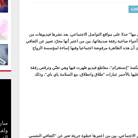
Lin
 مها” جدلا على مواقع التواصل الاجتماعي، بعد نشرها فيديوهات من
واء صاخبة رفقة صديقاتها، بين من اعتبر أنها مجرّد تعبير عن التعافي
ى أن هذه الظاهرة مرفوضة اجتماعيا وفيها إساءة لمؤسسة الزواج
نّصة “إنستغرام”، مقاطع فيديو ظهرت فيها وهي تغنّي وترقص رفقة
ليها بالأحمر عبارات “طلاق وانطلاق، مع السلامة باي باي”، وذلك
مبار
بعد 
جنا 
ولفر
كيف 
سامو
مفاج
 الاجتماعي، بين من اعتبرها خطوة جريئة تعبر عن “التعافي النفسي