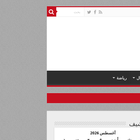
ل
رياضة
شيف
أغسطس 2026
ث
أرب
خ
ج
س
د