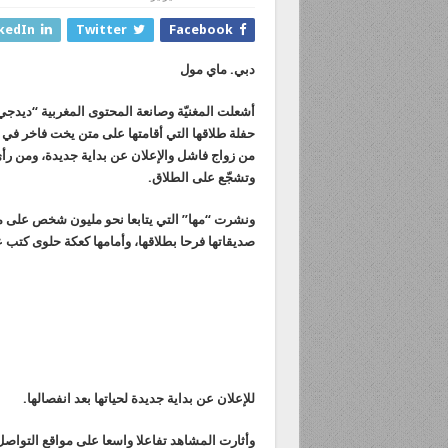
kedIn
Twitter
Facebook
دبي. ماي مول
أشعلت المغنيّة وصانعة المحتوى المغربية “ديدجي
حفلة طلاقها التي أقامتها على متن يخت فاخر في أج
من زواج فاشل والإعلان عن بداية جديدة، ومن رأ
وتشجّع على الطلاق.
ونشرت “مها” التي يتابعا نحو مليون شخص على م
صديقاتها فرحا بطلاقها، وأمامها كعكة حلوى كتب ع
للإعلان عن بداية جديدة لحياتها بعد انفصالها.
وأثارت المشاهد تفاعلا واسعا على مواقع التواصل