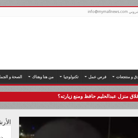
info@mymal
دق و منتجعات
فرص عمل
تكنولوجيا
من هنا وهناك
الصحة و الجما
اق منزل عبدالحليم حافظ ومنع زيارته؟
الأر
ن