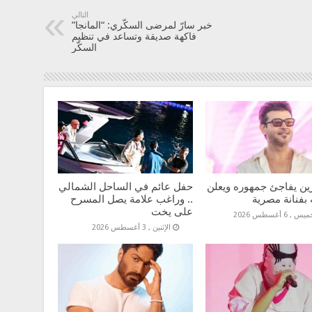
التالي
خبر سارّ لمرضى السكّري: “المانجا”
فاكهة صديقة وتساعد في تنظيم
السكّر
ين يفاجئ جمهوره ويعلن
حفل عائم في الساحل الشمالي
 بفنانة مصرية
.. وراغب علامة يصل المسرح
على يخت
س , 6 أغسطس 2026
الإثنين , 3 أغسطس 2026