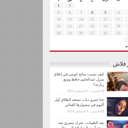
2
1
9
8
7
6
5
4
16
15
14
13
12
11
23
22
21
20
19
18
30
29
28
27
26
25
و
ر فلاش
كيف تسبب سائح كويتي في إغلاق
منزل عبدالحليم حافظ ومنع
زيارته؟
الخميس , 6 أغسطس 2026
جنا عمرو دياب تستعد لإطلاق أول
ألبوم في مشوارها الغنائي
الخميس , 6 أغسطس 2026
بعد الطيبات.. تحرك مصري ضد
بدعة أسترالية لعلاج السرطان