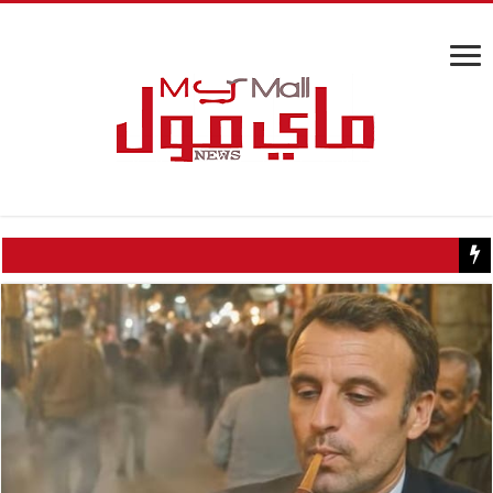
كيف تسبب سائح كويتي في إغلاق منزل عبدالحليم حافظ ومنع زيارته