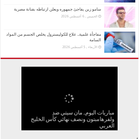
سامو زين يفاجئ جمهوره ويعلن ارتباطه بفنانة مصرية
الخميس , 6 أغسطس 2026
مفاجأة علمية.. علاج للكوليسترول يخلص الجسم من المواد
السامة
الأربعاء , 5 أغسطس 2026
مباريات اليوم.. مان سيتي ضد
بعد الطيبات.. تحرك مصري ضد بدعة
جنا عمرو دياب تستعد لإطلاق أول ألبوم
ولفرهامبتون ونصف نهائي كأس الخليج
كيف تسبب سائح كويتي في إغلاق منزل
سامو زين يفاجئ جمهوره ويعلن ارتباطه
مفاجأة علمية.. علاج للكوليسترول يخلص
العربي
بفنانة مصرية
في مشوارها الغنائي
الجسم من المواد السامة
عبدالحليم حافظ ومنع زيارته؟
أسترالية لعلاج السرطان بالكربونات