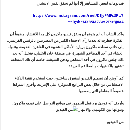
فيديوهات لبعض المشاهير إلا أنها لم تحقق نفس الانتشار.
https://www.instagram.com/reel/DIJyFMFsSFt/?
igsh=MXB5M2Vwc2Fsc3J0aA==
وأكد الشاب أنه لم يتوقع أن يحقق فيديو ماكرون كل هذا الانتشار، مضيفاً أن
الفكرة خطرت له بعدما رأى الاحتفاء الكبير من المصرييين بالرئيس الفرنسي،
إلى جانب سعادة ماكرون بزيارة الأماكن الشعبية في القاهرة القديمة، وتناوله
العشاء في أحد المطاعم الشهيرة، في منطقة خان الخليلي، فتخيل أنه بعد
ذلك جلس ماكرون في أحد المقاهي ودخن الشيشة، خاصة أن تلك المنطقة
تشتهر بالكافيهات والمطاعم العريقة.
كما أوضح أن تصميم الفيديو استغرق ساعتين، حيث استخدم تقنية الذكاء
الاصطناعي من خلال بعض البرامج المتوفرة على الإنترنت وأخرى اشتراها
خصيصاً للمقاطع التي يصممها.
وأردف أنه فوجئ برد فعل الجمهور في مواقع التواصل على فيديو ماكرون،
وتنوعها بين الكوميديا والانبهار.
من الفيديو