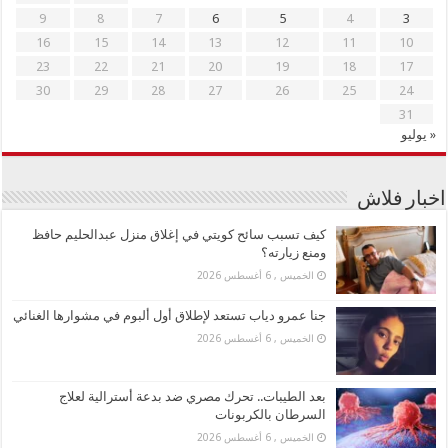
9
8
7
6
5
4
3
16
15
14
13
12
11
10
23
22
21
20
19
18
17
30
29
28
27
26
25
24
31
« يوليو
اخبار فلاش
كيف تسبب سائح كويتي في إغلاق منزل عبدالحليم حافظ
ومنع زيارته؟
الخميس , 6 أغسطس 2026
جنا عمرو دياب تستعد لإطلاق أول ألبوم في مشوارها الغنائي
الخميس , 6 أغسطس 2026
بعد الطيبات.. تحرك مصري ضد بدعة أسترالية لعلاج
السرطان بالكربونات
الخميس , 6 أغسطس 2026