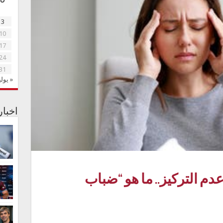
3
10
17
24
31
« يولي
اخبا
دم التركيز.. ما هو “ضباب