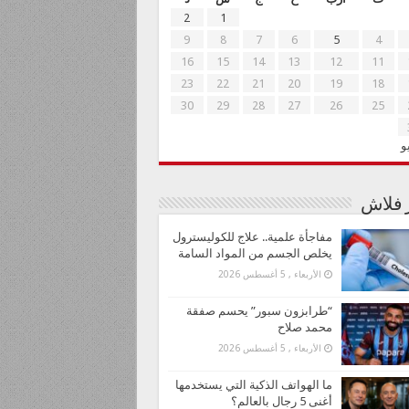
2
1
9
8
7
6
5
4
16
15
14
13
12
11
23
22
21
20
19
18
30
29
28
27
26
25
و
ر فلاش
مفاجأة علمية.. علاج للكوليسترول
يخلص الجسم من المواد السامة
الأربعاء , 5 أغسطس 2026
“طرابزون سبور” يحسم صفقة
محمد صلاح
الأربعاء , 5 أغسطس 2026
ما الهواتف الذكية التي يستخدمها
أغنى 5 رجال بالعالم؟