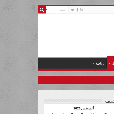
ل
رياضة
شيف
أغسطس 2026
ث
أرب
خ
ج
س
د