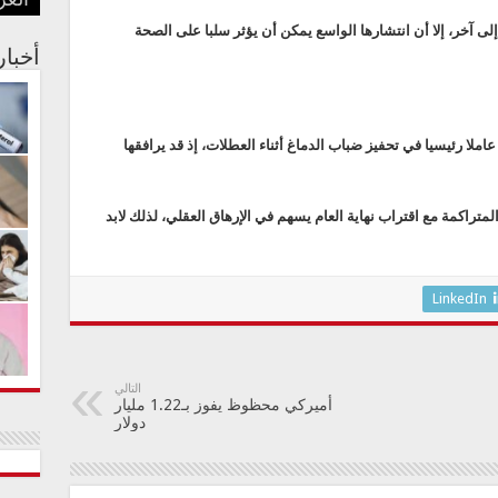
صلا
العر
رجال
الجس
علا
رسائ
آخر، إلا أن انتشارها الواسع يمكن أن يؤثر سلبا على الصحة
أخبا
ّ عاملا رئيسيا في تحفيز ضباب الدماغ أثناء العطلات، إذ قد يرافقها
تراكمة مع اقتراب نهاية العام يسهم في الإرهاق العقلي، لذلك لابد
LinkedIn
التالي
أميركي محظوظ يفوز بـ1.22 مليار
دولار