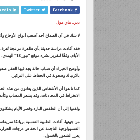
kedIn
Twitter
Facebook
دبي. ماي مول
لا شك في أن الصداع أحد أصعب أنواع الأوجاع وأكثر
فقد أفادت دراسة حديثة بأن ظاهرة مزعجة تُعرف 
الأيام، وفقًا لتقرير نشره موقع “نيوز 18” الهندي.
وأوضح الخبراء أن ضباب حالة يجد فيها العقل صعو
بالارتباك وصعوبة في الحفاظ على التركيز.
كما تابعوا أن الأشخاص الذين يعانون من هذه الحا
الانخراط في المحادثات. وقد يشعر المصاب وكأنه
ولفتوا إلى أن الطقس البارد وقصر الأيام يشكلون
من جهتها، أفادت الطبيبة النفسية بريانكا سريفاست
الفسيولوجية الناجمة عن انخفاض درجات الحرارة. 
يعزز الشعور بالخمول.