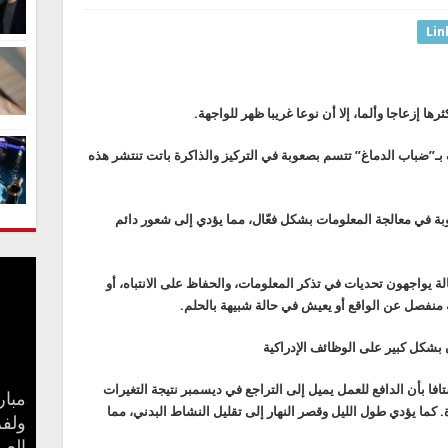
Lin
ها إزعاجا وألما، إلا أن نوعا غريبا ظهر للواجهة.
بـ”ضباب الدماغ” تتسم بصعوبة في التركيز والذاكرة باتت تنتشر هذه
بة في معالجة المعلومات بشكل فعّال، مما يؤدي إلى شعور دائم
لة يواجهون تحديات في تذكر المعلومات، والحفاظ على الانتباه، أو
 منفصل عن الواقع أو يعيش في حالة شبيهة بالحلم.
 بشكل كبير على الوظائف الإدراكية
افا بأن الدافع للعمل يميل إلى التراجع في ديسمبر نتيجة التغيرات
مبار
كما يؤدي طول الليل وقصر النهار إلى تقليل النشاط البدني، مما
“طر
مقاط
ولفر
مفاج
حفل 