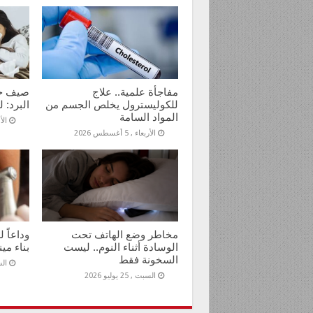
مفاجأة علمية.. علاج
صيف حار
للكوليسترول يخلص الجسم من
البرد: ل
المواد السامة
الأحد ,
الأربعاء , 5 أغسطس 2026
مخاطر وضع الهاتف تحت
وداعاً 
الوسادة أثناء النوم.. ليست
بناء مين
السخونة فقط
السبت 
السبت , 25 يوليو 2026