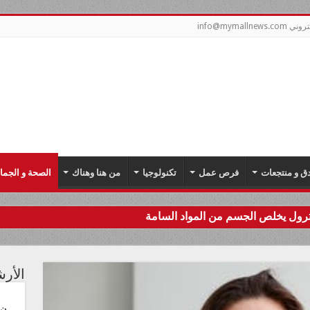
info@mymal
دق و منتجعات
فرص عمل
تكنولوجيا
من هنا وهناك
الصحة و الجما
سترول يخلص الجسم من المواد السامة
الأر
ن