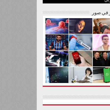
بي
نة مصرية
شوارها الغنائي
م من المواد السامة
لحليم حافظ ومنع زيارته؟
الية لعلاج السرطان بالكربونات
ر في صور