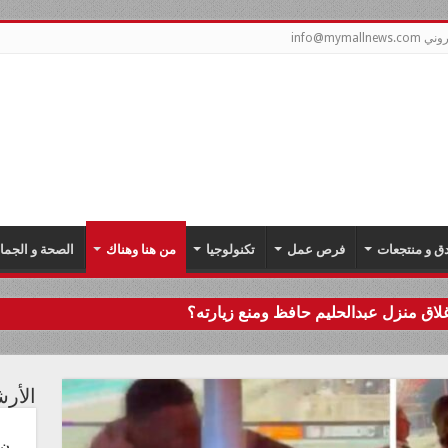
info@mym
دق و منتجعات
فرص عمل
تكنولوجيا
من هنا وهناك
الصحة و الجما
اق منزل عبدالحليم حافظ ومنع زيارته؟
الأر
ن