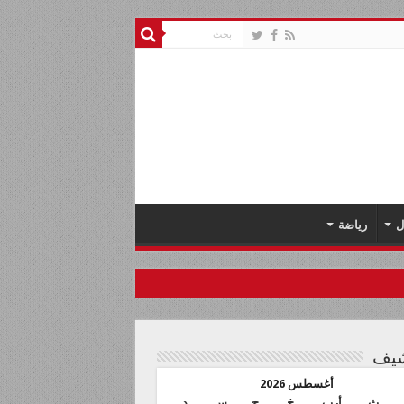
ل
رياضة
شيف
أغسطس 2026
ث
أرب
خ
ج
س
د