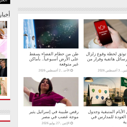
العر
بفنا
في م
الجس
عبدا
أستر
أخبا
توثق لحظة وقوع زلزال
طن من حطام الفضاء يسقط
سائل هاتفية وفرار من
على الأرض أسبوعياً.. بأماكن
غير متوقعة
 , 3 أغسطس 2026
الأحد , 2 أغسطس 2026
الأيام المتبقية وجدول
رقص طبيبة في إسرائيل يثير
 العودة للمدارس في
موجة غضب في مصر
ية
الإثنين , 27 يوليو 2026