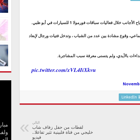
ل فعاليات سباقات فورمولا 1 للسيارات في أبو ظبي.
تماعي، وقوع مشادة بين عدد من الشباب ، وتدخل فتيات ورجال لإبعاد
تداءات بالأيدي، ولم يتسنى معرفة سبب المشاجرة.
pic.twitter.com/xVL4IiXkvu
Novembe
LinkedIn
التالي
مبار
لقطات من حفل زفاف شاب
خليجي من فتاة فلبينية تثير تفاعلا..
بعد 
جنا 
ولفر
كيف 
سامو
مفاج
فيديو