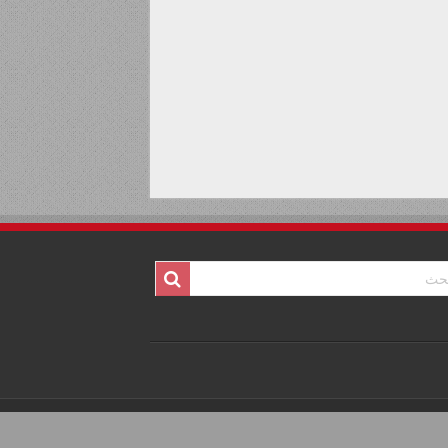
Powered by
ABS
| Designed by
3DLink
© Copyright 2