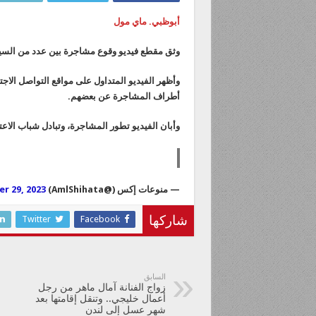
أبوظبي. ماي مول
وثق مقطع فيديو وقوع مشاجرة بين عدد من السياح الأجانب خلا
وأظهر الفيديو المتداول على مواقع التواصل الاج
أطراف المشاجرة عن بعضهم.
وأبان الفيديو تطور المشاجرة، وتبادل شباب الاع
— منوعات إكس (@AmlShihata)
r 29, 2023
Twitter
Facebook
شاركها
السابق
زواج الفنانة آمال ماهر من رجل
أعمال خليجي.. وتنقل إقامتها بعد
شهر عسل إلى لندن