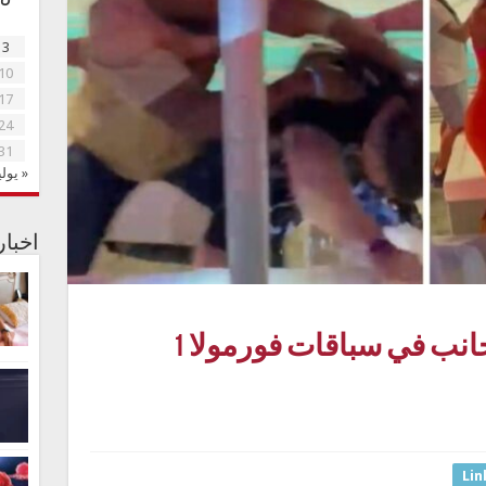
3
10
17
24
31
« يولي
اخبا
شاهد.. مشاجرة بين أجانب في سباقات فورمولا 1
Lin