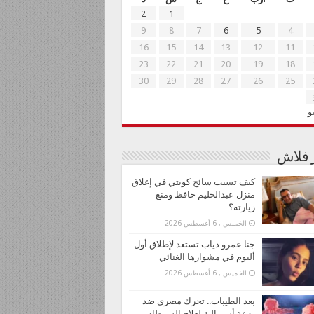
2
1
9
8
7
6
5
4
16
15
14
13
12
11
23
22
21
20
19
18
30
29
28
27
26
25
و
ر فلاش
كيف تسبب سائح كويتي في إغلاق
منزل عبدالحليم حافظ ومنع
زيارته؟
الخميس , 6 أغسطس 2026
جنا عمرو دياب تستعد لإطلاق أول
ألبوم في مشوارها الغنائي
الخميس , 6 أغسطس 2026
بعد الطيبات.. تحرك مصري ضد
بدعة أسترالية لعلاج السرطان