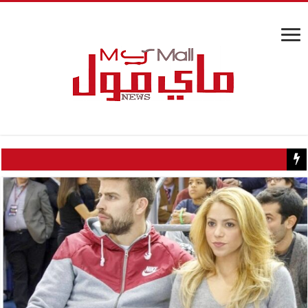
كيف تسبب سائح كويتي في إغلاق منزل عبدالحليم حافظ ومنع زيارته