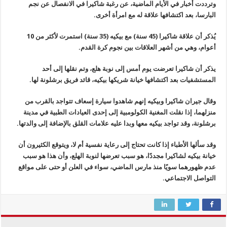
وترددت أخبار في الأيام الماضية، عن رغبة شاكيرا في الانفصال عن نجم
البارسا، بعد اكتشافها علاقة له مع امرأة أخرى.
يُذكر أن علاقة شاكيرا (45 سنة) مع بيكيه (35 سنة) استمرت لأكثر من 10
أعوام، وهي من أشهر العلاقات بين نجوم كرة القدم.
يذكر أن شاكيرا تعرضت يوم أمس إلى نوبة هلع، وتم نقلها إلى أحد
المستشفيات بعد اكتشافها خيانة شريكها بيكيه، قائد فريق برشلونة لها.
وقال جيران شاكيرا وبيكيه إنهم شاهدوا سيارة إسعاف تتواجد بالقرب من
منزلهما، إذا نقلت المغنية الكولومبية إلى إحدى العيادات الطبية في مدينة
برشلونة، وقد تواجد بيكيه معها وبدا عليه علامات القلق بالإضافة إلى والدتها.
وقد سألها الأطباء إذا كانت تحتاج إلى رعاية نفسية أم لا، ويتوقع الكثيرون أن
خيانة بيكيه لشاكيرا مجددًا، هو سبب تعرضها لنوبة الهلع، وأن هذا هو سبب
عدم ظهورهما سويًا منذ مارس الماضي، سواء في العلن أو حتى على مواقع
التواصل الاجتماعي.