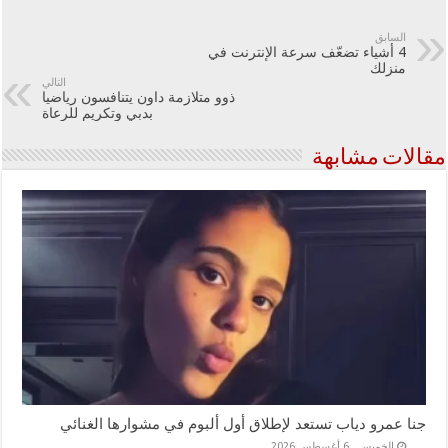
السابق
4 أشياء تضعّف سرعة الإنترنت في
منزلك
التالي
ذوو متلازمة داون يتنافسون رياضيا
بدبي وتكريم للرعاة
مقالات مشابهة
جنا عمرو دياب تستعد لإطلاق أول ألبوم في مشوارها الغنائي
الخميس , 6 أغسطس 2026