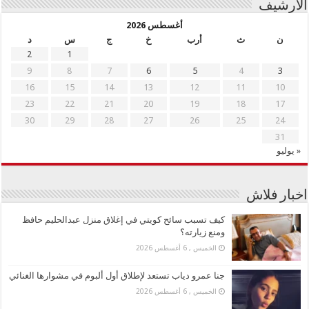
الأرشيف
أغسطس 2026
ن
ث
أرب
خ
ج
س
د
2
1
9
8
7
6
5
4
3
16
15
14
13
12
11
10
23
22
21
20
19
18
17
30
29
28
27
26
25
24
31
« يوليو
اخبار فلاش
كيف تسبب سائح كويتي في إغلاق منزل عبدالحليم حافظ
ومنع زيارته؟
الخميس , 6 أغسطس 2026
جنا عمرو دياب تستعد لإطلاق أول ألبوم في مشوارها الغنائي
الخميس , 6 أغسطس 2026