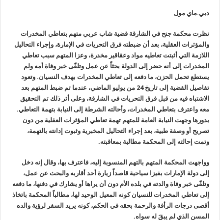
دبي.ماي مول
نظرت محكمة جنح في الشارقة قضية شاب عربي متهم بتعاطي المخدرات
والمؤثرات العقلية، بعد أن ضبطته فرق التحريات في الإمارة، وإجراء التحاليل
اللازمة التي أثبتت تعاطيه مواد وعقاقير مخدرة، وعزا المتهم سبب تعاطي
المخدرات إلى أنه حضر إلى الدولة بحثاً عن عمل وتلقّى خبر وفاة أمه ولم
يستطع تحمل الحزن، ما دفعه إلى تعاطي المخدرات بهدف النسيان. وتعود
تفاصيل القضية إلى تاريخ 24 من يوليو الماضي، عندما تم ضبط المتهم بعد
الاشتباه فيه من قبل فرق التحريات في الشارقة، وعلى أثر ذلك تم التحقيق
معه واعترف بتعاطي المخدرات، وأحالته الشرطة إلى النيابة بتهمة التعاطي.
بدورها وجهت النيابة العامة للمتهم تهمة تعاطي المؤثرات العقلية من دون
تصريح أو وصفة طبية، بعد إجراء التحاليل المخبرية وثبوت إدانته بالتهمة،
وتمت إحالته إلى المحكمة مطالبة بمعاقبته.
وواجهت المحكمة المتهم بالتهم المنسوبة إليه، فاعترف بها، وقال إنه دخل
إلى دولة الإمارات بفيزا سياحية قاصداً زيارة أحد أقاربه والبحث عن عمل،
وتلقّى خبر وفاة والدته في بلده الأم دون أن يراها أو يشارك في دفنها، ما دفعه
إلى تعاطي المخدرات للنسيان كونه المعيل الوحيد لها، مطالباً المحكمة باتخاذ
أقصى درجات الرأفة والرحمة بحقه في الحكم، كونه يريد السفر لرؤية والده
المسن الذي لم يبقَ له سواه.