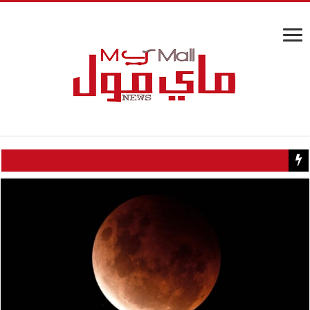
كيف تسبب سائح كويتي في إغلاق منزل عبدالحليم حافظ ومنع زيارته