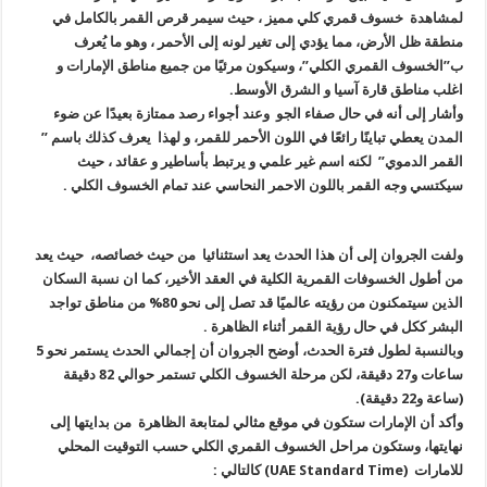
لمشاهدة خسوف قمري كلي مميز ، حيث سيمر قرص القمر بالكامل في
منطقة ظل الأرض، مما يؤدي إلى تغير لونه إلى الأحمر ، وهو ما يُعرف
ب”الخسوف القمري الكلي”، وسيكون مرئيًا من جميع مناطق الإمارات و
اغلب مناطق قارة آسيا و الشرق الأوسط.
وأشار إلى أنه في حال صفاء الجو وعند أجواء رصد ممتازة بعيدًا عن ضوء
المدن يعطي تباينًا رائعًا في اللون الأحمر للقمر، و لهذا يعرف كذلك باسم ”
القمر الدموي” لكنه اسم غير علمي و يرتبط بأساطير و عقائد ، حيث
سيكتسي وجه القمر باللون الاحمر النحاسي عند تمام الخسوف الكلي .
ولفت الجروان إلى أن هذا الحدث يعد استثنائيا من حيث خصائصه، حيث يعد
من أطول الخسوفات القمرية الكلية في العقد الأخير، كما ان نسبة السكان
الذين سيتمكنون من رؤيته عالميًا قد تصل إلى نحو 80% من مناطق تواجد
البشر ككل في حال رؤية القمر أثناء الظاهرة .
وبالنسبة لطول فترة الحدث، أوضح الجروان أن إجمالي الحدث يستمر نحو 5
ساعات و27 دقيقة، لكن مرحلة الخسوف الكلي تستمر حوالي 82 دقيقة
(ساعة و22 دقيقة).
وأكد أن الإمارات ستكون في موقع مثالي لمتابعة الظاهرة من بدايتها إلى
نهايتها، وستكون مراحل الخسوف القمري الكلي حسب التوقيت المحلي
للامارات (UAE Standard Time) كالتالي :