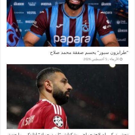
“طرابزون سبور” يحسم صفقة محمد صلاح
الأربعاء , 5 أغسطس 2026
تحذير تركي لصلاح: جماهير بشكتاش “لن ترحمك” إذا تكرر ما حدث