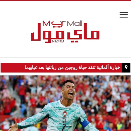
خبازة ألمانية تنقذ حياة زوجين من زبائنها بعد غيابهما