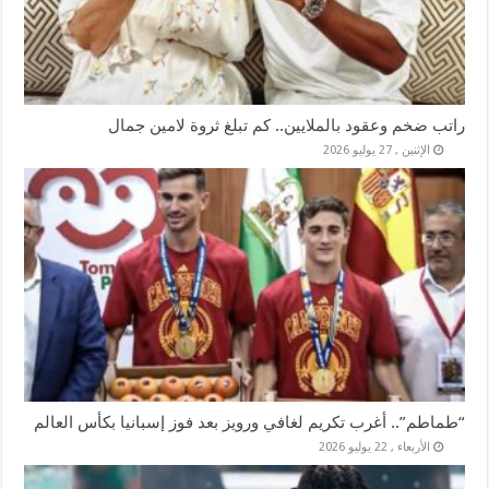
راتب ضخم وعقود بالملايين.. كم تبلغ ثروة لامين جمال
الإثنين , 27 يوليو 2026
“طماطم”.. أغرب تكريم لغافي ورويز بعد فوز إسبانيا بكأس العالم
الأربعاء , 22 يوليو 2026