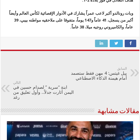
هدف التعادل في فوز بلاده 2-1.
وبات رونالدو أكبر لاعب عمراً يشارك في الأدوار الإقصائية لكأس العالم وأيضاً
أكبر من يسجل، 41 عاماً و147 يوماً، متفوقا على ملاحقيه مواطنه بيبي، 39
عاماً، والكاميروني روجيه ميلا، 38 عاماً.
السابق
بيل غيتس: 4 مهن فقط ستصمد
أمام هيمنة الذكاء الاصطناعي
التالي
ابنة “سرية ” لصدام حسين في
اليمن أثارت جدلاً.. وأول تعليق من
رغد
مقالات مشابهة