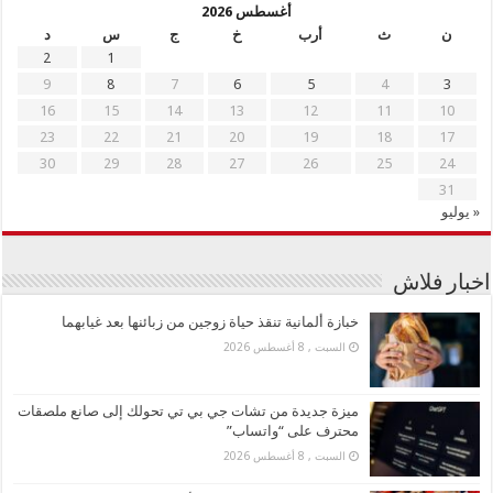
أغسطس 2026
ن
ث
أرب
خ
ج
س
د
2
1
9
8
7
6
5
4
3
16
15
14
13
12
11
10
23
22
21
20
19
18
17
30
29
28
27
26
25
24
31
« يوليو
اخبار فلاش
خبازة ألمانية تنقذ حياة زوجين من زبائنها بعد غيابهما
السبت , 8 أغسطس 2026
ميزة جديدة من تشات جي بي تي تحولك إلى صانع ملصقات
محترف على “واتساب”
السبت , 8 أغسطس 2026