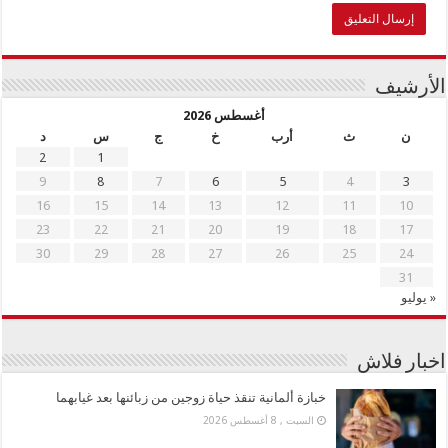
الأرشيف
أغسطس 2026
ن
ث
أرب
خ
ج
س
د
2
1
9
8
7
6
5
4
3
16
15
14
13
12
11
10
23
22
21
20
19
18
17
30
29
28
27
26
25
24
31
« يوليو
اخبار فلاش
خبازة ألمانية تنقذ حياة زوجين من زبائنها بعد غيابهما
السبت , 8 أغسطس 2026