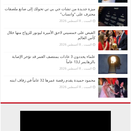
ميزة جديدة من تشات جي بي تي تحولك إلى صانع ملصقات
محترف على “واتساب”
السبت , 8 أغسطس 2026
القبض على خمسيني لاحق الأميرة ليونور للزواج منها خلال
كأس العالم
السبت , 8 أغسطس 2026
علماء يحددون 3 عادات بمنتصف العمر قد تؤخر الإصابة
بالزهايمر لـ13 عاماً
السبت , 8 أغسطس 2026
محمود حميدة يقدم رقصة عمرها 32 عاماً في زفاف ابنته
السبت , 8 أغسطس 2026