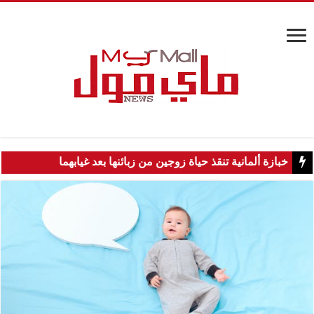
خبازة ألمانية تنقذ حياة زوجين من زبائنها بعد غيابهما