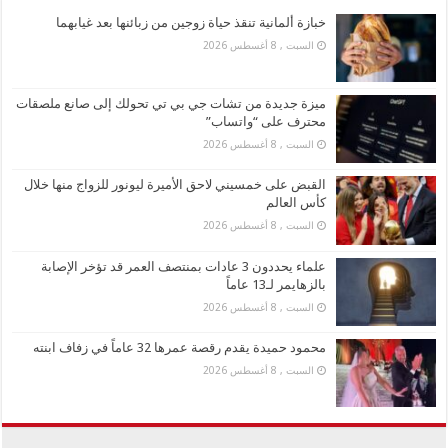
خبازة ألمانية تنقذ حياة زوجين من زبائنها بعد غيابهما
السبت , 8 أغسطس 2026
ميزة جديدة من تشات جي بي تي تحولك إلى صانع ملصقات
محترف على “واتساب”
السبت , 8 أغسطس 2026
القبض على خمسيني لاحق الأميرة ليونور للزواج منها خلال
كأس العالم
السبت , 8 أغسطس 2026
علماء يحددون 3 عادات بمنتصف العمر قد تؤخر الإصابة
بالزهايمر لـ13 عاماً
السبت , 8 أغسطس 2026
محمود حميدة يقدم رقصة عمرها 32 عاماً في زفاف ابنته
السبت , 8 أغسطس 2026