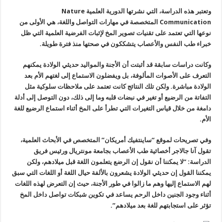
وتعتبر هذه الدراسة، التي نشرتها الدورية العلمية Nature
Communication المتخصصة في مهارات التواصل واللغة، هي الأولى من
نوعها التي تعتمد على تقنيات تصوير المخ لإثبات الفرضية العلمية التي ظل
خبراء طب النفس والأعصاب يتشككون في صحتها منذ فترة طويلة.
وكانت دراسات سابقة قد أثبتت أن الأجنة والمواليد حديثي الولادة يمكنهم
التعرف على الأصوات المألوفة، بل ويفضلون الاستماع إلى لغتهم الأم بعد
الولادة مباشرة. ولكن تلك النتائج كانت تعتمد على ملاحظات سلوكية مثل
التفاتة من الرضيع أو تغير في نبضات قلبه وما إلى ذلك، دون التوصل إلى أدلة
دامغة من خلال قياس التغيرات التي تطرأ على المخ أثناء استماع الرضيع للغة
الأم.
وفي تصريحات لموقع “ساينتفيك أمريكان” المتخصص في الأبحاث العلمية،
تقول آنا جالاجر أخصائية طب الأعصاب بجامعة مونتريال ورئيس فريق
الدراسة: “لا يمكننا أن نقول إن الرضع يتعلمون اللغة قبل ميلادهم، ولكن
يمكننا القول إن حديثي الولادة يشعرون بالألفة حيال اللغة أو اللغات التي سبق
لهم الاستماع إليها وهم ما زالوا في طور الأجنة، حيث إن التعرض لهذه اللغات
أثناء وجود الجنين داخل الرحم يساعد في تكوين شبكات تواصل داخل المخ
تؤثر على استجابتهم للغة بعد ميلادهم”.