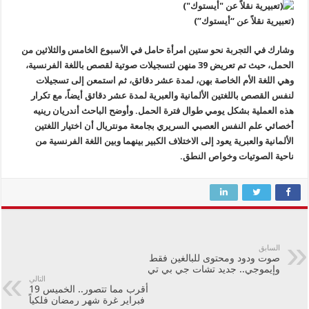
(تعبيرية نقلاً عن “أيستوك”)
وشارك في التجربة نحو ستين امرأة حامل في الأسبوع الخامس والثلاثين من
الحمل، حيث تم تعريض 39 منهن لتسجيلات صوتية لقصص باللغة الفرنسية،
وهي اللغة الأم الخاصة بهن، لمدة عشر دقائق، ثم استمعن إلى تسجيلات
لنفس القصص باللغتين الألمانية والعبرية لمدة عشر دقائق أيضاً، مع تكرار
هذه العملية بشكل يومي طوال فترة الحمل. وأوضح الباحث أندريان رينيه
أخصائي علم النفس العصبي السريري بجامعة مونتريال أن اختيار اللغتين
الألمانية والعبرية يعود إلى الاختلاف الكبير بينهما وبين اللغة الفرنسية من
ناحية الصوتيات وخواص النطق.
السابق
صوت ودود ومحتوى للبالغين فقط
وإيموجي.. جديد تشات جي بي تي
التالي
أقرب مما تتصور.. الخميس 19
فبراير غرة شهر رمضان فلكياً