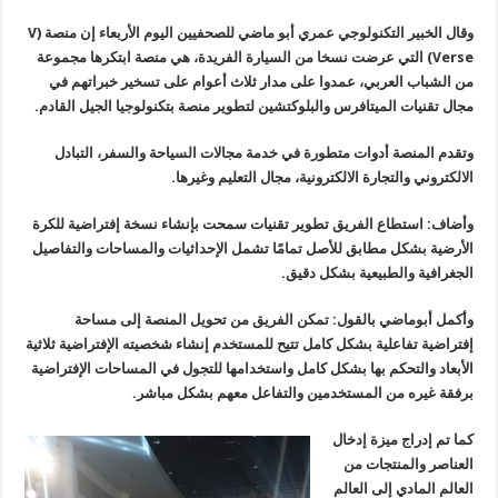
وقال الخبير التكنولوجي عمري أبو ماضي للصحفيين اليوم الأربعاء إن منصة
(V
Verse)
التي عرضت نسخا من السيارة الفريدة، هي منصة ابتكرها مجموعة
من الشباب العربي، عمدوا على مدار ثلاث أعوام على تسخير خبراتهم في
مجال تقنيات الميتافرس والبلوكتشين لتطوير منصة بتكنولوجيا الجيل القادم
.
وتقدم المنصة أدوات متطورة في خدمة مجالات السياحة والسفر، التبادل
الالكتروني والتجارة الالكترونية، مجال التعليم وغيرها
.
وأضاف: استطاع الفريق تطوير تقنيات سمحت بإنشاء نسخة إفتراضية للكرة
الأرضية بشكل مطابق للأصل تمامًا تشمل الإحداثيات والمساحات والتفاصيل
الجغرافية والطبيعية بشكل دقيق
.
وأكمل أبوماضي بالقول: تمكن الفريق من تحويل المنصة إلى مساحة
إفتراضية تفاعلية بشكل كامل تتيح للمستخدم إنشاء شخصيته الإفتراضية ثلاثية
الأبعاد والتحكم بها بشكل كامل واستخدامها للتجول في المساحات الإفتراضية
برفقة غيره من المستخدمين والتفاعل معهم بشكل مباشر
.
كما تم إدراج ميزة إدخال
العناصر والمنتجات من
العالم المادي إلى العالم