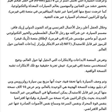
وعرضت السيارة التي تحمل اسم ار بي 6 دبليو
(RP6W)
في حفل ضخم أقيم
بحضور حشد من الفنانين والمهتمين بعالم السيارات المعدلة والتكنولوجيا،
كما عرضت نسخ منها افتراضيا عبر تقنية الميتافيرس في منصة (في فيرس)،
وأتيح للراغبين استخدام السيارة عبر هذه التقنية
.
وخلال الحفل أعلن رجل الأعمال الفرنسي ورائد الفنون الدولي إريك فافر،
مصمم السيارة، عن شراكته مع رجل الأعمال الفلسطيني والخبير التكنولوجي
عمري أبو ماضي مؤسس شركة (في فيرس)،
لإطلاق منصة (أريك فيفر)
للرموز غير قابل للاستبدال (
NFT
(
لدعم الابتكار
وإبراز إبداعات
الفنانين حول
العالم
.
وتعرض المنصة الابداعات والابتكارات التي لامثيل لها حول العالم، وتتيح
لمستخدمي منصة
(في فيرس)، عيش تجربة حقيقية مع تلك الابتكارات تشبه
النسخة الواقعية
.
وتم وصف السيارة بانها تحفة فنية، حيث أنها مزيج بين سيارة رولزرويس وبي
ام دبليو، وهذه النسخة الهجينة هي الوحيدة بالعالم، وتم عرض 10 الاف نسخة
منها كرمز غير قابل للاستبدال يمكن استعمالها في الميتافيرس عبر المنصة
الجديدة، بحيث يتاح للراغبين شراء نسخة من السيارة، وقيادتها افتراضيا
بنفس قوة المحرك ونفس السرعة وسماع نفس الأصوات الصادرة عنها عبر
العالم الافتراضي
.