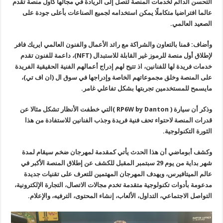
التحسن الدائم لخدمات المنصة لتصل إلى الريادة في مجالها كأول منصة تقدم
عالما افتراضيا متكاملًا يمكن استخدامه لجميع الصناعات بأعلى جودة على
الصعيد العالمي
.
وأضاف: قمنا بالتعاون والشراكة مع رائد الأعمال والفنون العالمي ايريك فافر
لإطلاق أول منصة للرموز غير القابلة للاستبدال
(NFT)
، داعمة للفنون تقدم
خدمات فريدة لها للفنانين، اذ تتيح لهم إدراج أعمالهم الفنية الحقيقية الفريدة
على المنصة وخلق مجموعاتهم الخاصة وإدراجها في سوق ال (ان اف تي)،
مايسمح للمستخدمين تجربتها بشكل تفاعلي غامر
.
وذكر أن سيارة
( RP6W by Danton )
التي خطفت الأنظار تشكل مثالا عن
قدرات المنصة لاحتواء تحف فنية فريدة وجذب الفنانين للاستفادة من هذا
الثورة التكنولوجية
.
وكشف أبوماضي أن هذا الحدث يأتي كمقدمة لمهرجان ضخم سيقام لمدة
شهر بداية من يوم 29 سبتمبر المقبل للكشف عن إطلاق المنصة الأكبر في
عالم الميتافيرس، ويهدف المهرجان المهتمين للتعرف على تقنيات جديدة
مدعومة بأدوات تكنولوجية متقدمة تخدم مجالات الاتصال، التجارة الإلكترونية،
التواصل الاجتماعي، التداول، الألعاب، إنشاء المحتوى، الترفيه، والإعلام.