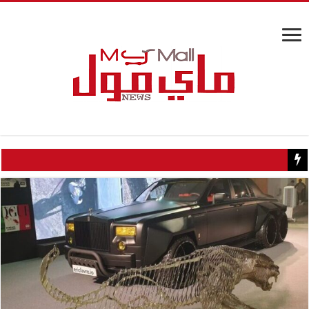
مفاجأة علمية.. علاج للكوليسترول يخلص الجسم من المواد السامة