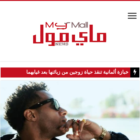
خبازة ألمانية تنقذ حياة زوجين من زبائنها بعد غيابهما