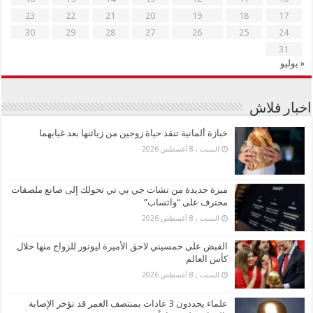
23
22
21
20
19
18
17
30
29
28
27
26
25
24
31
« يوليو
اخبار فلاش
خبازة ألمانية تنقذ حياة زوجين من زبائنها بعد غيابهما
السبت , 8 أغسطس 2026
ميزة جديدة من تشات جي بي تي تحولك إلى صانع ملصقات
محترف على “واتساب”
السبت , 8 أغسطس 2026
القبض على خمسيني لاحق الأميرة ليونور للزواج منها خلال
كأس العالم
السبت , 8 أغسطس 2026
علماء يحددون 3 عادات بمنتصف العمر قد تؤخر الإصابة