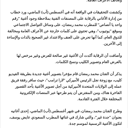
وتخالف الأعراف العامة.
وكشفت التحقيقات في الواقعة أنه في أغسطس (آب) الماضي، ورد خطاب
من إدارة الأغاني بالرقابة على المصنفات الفنية بملاحظة وجود أغنية “رقم
واحد يا أنصاص” للمطرب محمد رمضان، على وسائل التواصل الاجتماعي
وموقع “يوتيوب”، وهي تحتوي على كلمات خارجة عن الأعراف العامة ومخالفة
للذوق العام، كما أنها تحرض على العنف والاعتداد غير الصحيح بالذات والإساءة
إلى الآخرين.
وأضافت أن الرقابة أكدت أن الأغنية غير صالحة للعرض وغير مرخص لها
بالعرض العام وتصوير الكليب ونسخ الكلمات.
يذكر أن الفنان محمد رمضان قام مؤخرا بتصوير أغنية جديدة بطريقة الفيديو
كليب، مع زوجة نجل الرئيس الأميركي “لارا ترامب”، حيث سافر رفقة فريق
عمله إلى الولايات المتحدة الأميركية من أجل تصوير الأغنية بأحد القصور
الفاخرة هناك، ومن المفترض أن يتم طرحها عبر المنصات الإلكترونية
المختلفة خلال الفترة القادمة.
وطرح الفنان محمد رمضان، في شهر أغسطس (آب) الماضي، إحدى أغانيه
بعنوان “جدة غير”، والتي شارك في غنائها المطرب السعودي عايض يوسف،
لتكون الأغنية الرسمية لموسم جدة.