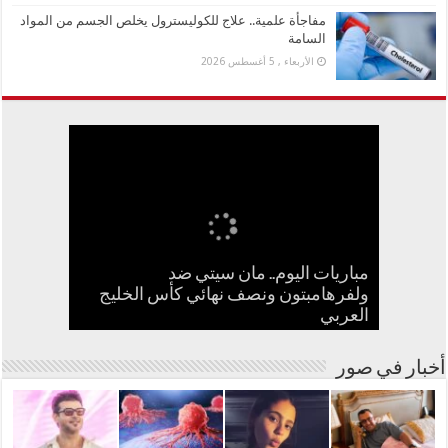
مفاجأة علمية.. علاج للكوليسترول يخلص الجسم من المواد
السامة
الأربعاء , 5 أغسطس 2026
مباريات اليوم.. مان سيتي ضد
بعد الطيبات.. تحرك مصري ضد بدعة
جنا عمرو دياب تستعد لإطلاق أول ألبوم
ولفرهامبتون ونصف نهائي كأس الخليج
كيف تسبب سائح كويتي في إغلاق منزل
سامو زين يفاجئ جمهوره ويعلن ارتباطه
مفاجأة علمية.. علاج للكوليسترول يخلص
العربي
بفنانة مصرية
في مشوارها الغنائي
الجسم من المواد السامة
عبدالحليم حافظ ومنع زيارته؟
أسترالية لعلاج السرطان بالكربونات
أخبار في صور