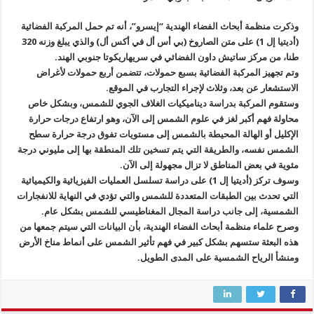
وذكرت منظمة أبحاث الفضاء الهندية “إيسرو”، أنه تم حمل المركبة الفضائية
(أديتيا إل 1) على متن الصاروخ (بي أس أل في أكس أل) والذي يبلغ وزنه 320
طنا، من مركز ساتيش داون الفضائي في سريهاريكوتا جنوبي الهند.
وتم تجهيز المركبة الفضائية بسبع حمولات، تتضمن أربع حمولات لأغراض
الاستشعار عن بعد، وثلاث لإجراء التجارب في الموقع.
وستقوم المركبة بدراسة ديناميكيات الغلاف الجوي للشمس، وبشكل خاص
محاولة فهم أكبر لغز في علوم الشمس إلى الآن، وهو ارتفاع درجات حرارة
الإكليل أو الهالة المحيطة بالشمس إلى مستويات تفوق درجة حرارة سطح
الشمس نفسه، والطريقة التي يتم تسخين تلك المنطقة بها إلى مليوني درجة
مئوية في بعض المناطق لا تزال مجهولة إلى الآن.
وسوف تركز (أديتيا إل 1) على دراسة تسلسل العمليات الفيزيائية والكيميائية
التي تحدث بين الطبقات المتعددة للشمس والتي تؤدي في النهاية للانفجارات
الشمسية، إلى جانب دراسة المجال المغناطيسي للشمس بشكل عام.
وصرح علماء منظمة أبحاث الفضاء الهندية، بأن البيانات التي سيتم جمعها من
هذه البعثة ستسهم بشكل كبير في فهم تأثير الشمس على أنماط مناخ الأرض
ومنشأ الرياح الشمسية على المدى الطويل.