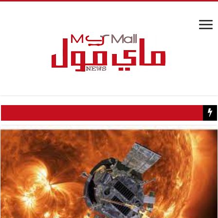
كيف تسبب سائح كويتي في إغلاق منزل عبدالحليم حافظ ومنع زيارته