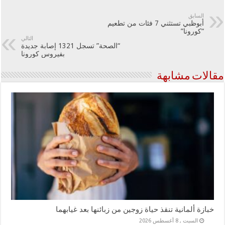
السابق
أبوظبي تستثني 7 فئات من تطعيم
“كورونا”
التالي
“الصحة” تسجل 1321 إصابة جديدة
بفيروس كورونا
مقالات مشابهة
خبازة ألمانية تنقذ حياة زوجين من زبائنها بعد غيابهما
السبت , 8 أغسطس 2026