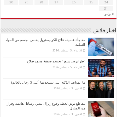
30
29
28
27
26
25
24
31
« يوليو
اخبار فلاش
مفاجأة علمية.. علاج للكوليسترول يخلص الجسم من المواد
السامة
الأربعاء , 5 أغسطس 2026
“طرابزون سبور” يحسم صفقة محمد صلاح
الأربعاء , 5 أغسطس 2026
ما الهواتف الذكية التي يستخدمها أغنى 5 رجال بالعالم؟
الإثنين , 3 أغسطس 2026
مقاطع توثق لحظة وقوع زلزال مصر.. رسائل هاتفية وفرار
من المنازل
الإثنين , 3 أغسطس 2026