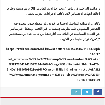
وأضافت الداخلية في بيانها: “وبعد أخذ الإذن القانوني اللازم تم ضبطه وجاري
احالته لجهات الاختصاص لاتخاذ كافة الإجراءات اللازمة بحقه”.
وكان رواد مواقع التواصل الاجتماعي قد تداولوا مقطع فيديو يتحدث فيه
الشخص المقبوض عليه بطريقة وُصفت بـ”غير اللائقة” وبشكل غير مباشر
عن القيادة السياسية في البلاد، مما أثار غضبا من جانب عدد من مستخدمي
“إكس”، تويتر سابقا، في الكويت.
https://twitter.com/Moi_kuw/status/1736457451577184496/ph
oto/1?
ref_src=twsrc%5Etfw%7Ctwcamp%5Etweetembed%7Ctwter
m%5E1736457451577184496%7Ctwgr%5Eb19ede04d2b0dffad73c
5140e180f86f91621ee9%7Ctwcon%5Es1_&ref_url=https%3A%2
F%2Fwww.emaratalyoum.com%2Fpolitics%2Fnews%2F2023-
12-18-1.1810139