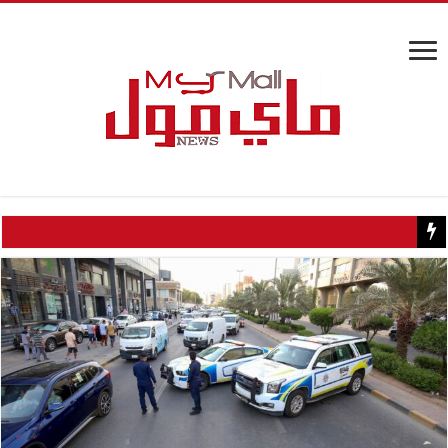
مفاجأة علمية.. علاج للكوليسترول يخلص الجسم من المواد السامة