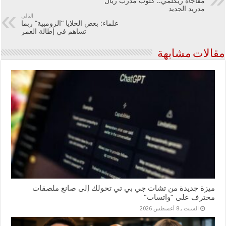
مفاجأة ريكلمي.. كلوب مدرب ريال
مدريد الجديد
التالي
علماء: بعض الخلايا “الزومبية” ربما
تساهم في إطالة العمر
مقالات مشابهة
ميزة جديدة من تشات جي بي تي تحولك إلى صانع ملصقات
محترف على “واتساب”
السبت , 8 أغسطس 2026