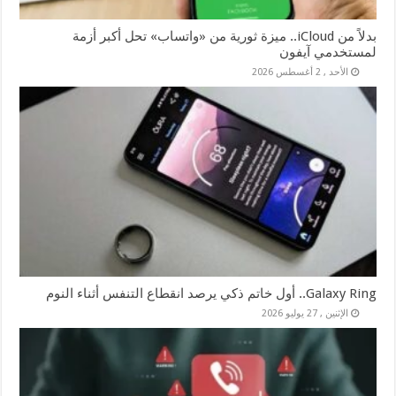
بدلاً من iCloud.. ميزة ثورية من «واتساب» تحل أكبر أزمة
لمستخدمي آيفون
الأحد , 2 أغسطس 2026
Galaxy Ring.. أول خاتم ذكي يرصد انقطاع التنفس أثناء النوم
الإثنين , 27 يوليو 2026