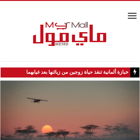
خبازة ألمانية تنقذ حياة زوجين من زبائنها بعد غيابهما