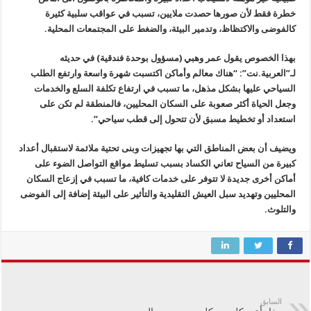
خطرة فقط لأن صورها حصدت ملايين، تسبب في عواقب سلبية كثيرة
كالفوضى والاكتظاظ، وتدمير البيئة، والضغط على المجتمعات المحلية.
بهذا الخصوص يقول عمر وهبي (مسؤول بوحدة فندقية) في حديثه
لـ”العربية.نت”: “هناك معالم وأماكن اكتسبت شهرة واسعة وارتفع الطلب
السياحي عليها بشكل مذهل، ما تسبب في ارتفاع تكلفة السلع والخدمات
وجعل الحياة أكثر صعوبة على السكان المحليين، فالمنطقة لم تكن على
استعداد أو تخطيط مسبق لأن تتحول إلى قطب سياحي”.
ويضيف أن بعض المناطق التي بها تجهيزات وبنى تحتية ملائمة لاستقبال أعداد
كبيرة من السياح تعاني الكساد بسبب تسليط مواقع التواصل الضوء على
أماكن أخرى جديدة لا تتوفر على خدمات كافية، ما تسبب في إزعاج السكان
المحليين وتهديد سبل العيش التقليدية والتأثير على البيئة إضافة إلى الفوضى
والتلوث.
السابق