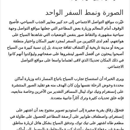
الصورة ونمط السفر الواحد
غيّرت مواقع التواصل الاجتماعي إلى حد كبير معايير الجذب السياحي، فأصبح
الوقوف أمام المعالم وزيارة بعض المطاعم التي جعلتها مواقع التواصل وجهة
سياحية مشهورة، والتقاط صور بنفس الوضعيات التي شاهدها السياح على
هواتفهم، أهم لدى الكثيرين من السفر لمجرد تغيير المكان واختيار منطقة
مريحة أو مدينة تاريخية أو اكتشاف ثقافة جديدة، بل إن نسبة كبيرة من السياح
أصبحوا يبحثون عن أفضل الصور لينشروها على صفحاتهم وليؤكدوا أنهم كانوا
في ذلك المكان تحديدًا الذي لاقى اهتماما واسعا على مواقع التواصل
الاجتماعي.
ويرى الخبراء أن استنساخ تجارب السياح باتباع المسار ذاته وزيارة أماكن
محددة وخوض الرحلة نفسها وإن كان الهدف منه هو تقليد الصور المنتشرة
على إنستغرام وتيك توك لينال المسافر التقدير من الآخرين وخاصة متابعيه،
فإنه خلق تحديات كثيرة وترك آثاراً جانبية متعددة.
فتحوّل زقاق بقرية صغيرة إلى استوديو تصوير مفتوح بعد أن اشتهر على
إنستغرام، واصطفاف طوابير على أرصفة المطاعم للحصول على طاولة في
مطعم طاه اشتهر على تيك توك، وتدفق السياح بشكل هائل لزيارة مناطق
طبيعية غير مؤهلة لاستيعاب أعداد كبيرة والمخاطرة بالوصول الى أماكن