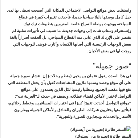
واستغلت بعض مواقع التواصل الاجتماعي المكانة التي أصبحت تحظى بها لدى
جيل كامل بوصفها دليلا سياحيا جديدا، فأحدثت تغييرات كبيرة في قطاع
السياحة، ووجهت بوصلة السياح خاصة المغرمين بتطبيقات تيك توك
وإنستغرام وسناب شات إلى وجهات جديدة، ما تسبب في تأثيرات سلبية لم
تقتصر على الإرباك الذي عانى منه القطاع السياحي، بل ألحقت أضراراً بالغة
ببعض الوجهات الرئيسية التي أصابها الكساد، وأثارت فوضى للوجهات التي
روجت لها في بعض الأحيان.
“صور جميلة”
في هذا الصدد، يقول عثمان بن يحيى (منظم رحلات) إن انتشار صورة جميلة
على أي موقع وحصد وسمها ملايين المشاهدات كفيل بأن يجعل المنطقة التي
تقع فيها مقصد الجميع، ومطلبا رئيسيا لكل الذين يعتمدون على مواقع
التواصل لاختيار الأماكن لقضاء عطلاته، ويضيف في حديثه لـ”العربية نت”:
“مواقع التواصل أحدثت تغييرًا كبيرًا في اختيارات المسافرين وخطط رحلاتهم،
فبتأثير منها يختارون شركات الطيران والفنادق والأماكن الجميلة ويقارنون
الأسعار والخدمات وينجذبون للصورة وللتجربة”.
السفر طائرة (تعبيرية من آيستوك)