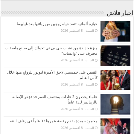
اخبار فلاش
خبازة ألمانية تنقذ حياة زوجين من زبائنها بعد غيابهما
السبت , 8 أغسطس 2026
ميزة جديدة من تشات جي بي تي تحولك إلى صانع ملصقات
محترف على “واتساب”
السبت , 8 أغسطس 2026
القبض على خمسيني لاحق الأميرة ليونور للزواج منها خلال
كأس العالم
السبت , 8 أغسطس 2026
علماء يحددون 3 عادات بمنتصف العمر قد تؤخر الإصابة
بالزهايمر لـ13 عاماً
السبت , 8 أغسطس 2026
محمود حميدة يقدم رقصة عمرها 32 عاماً في زفاف ابنته
السبت , 8 أغسطس 2026