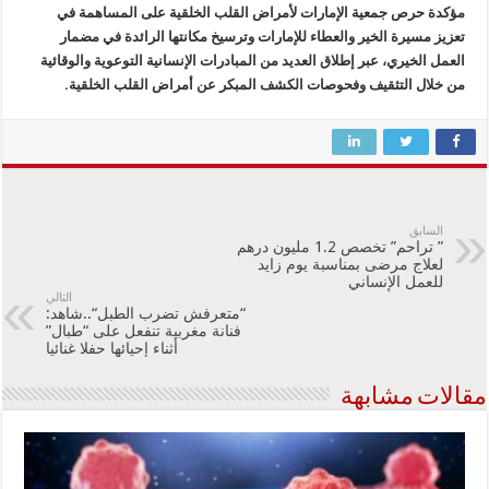
مؤكدة حرص جمعية الإمارات لأمراض القلب الخلقية على المساهمة في
تعزيز مسيرة الخير والعطاء للإمارات وترسيخ مكانتها الرائدة في مضمار
العمل الخيري، عبر إطلاق العديد من المبادرات الإنسانية التوعوية والوقائية
من خلال التثقيف وفحوصات الكشف المبكر عن أمراض القلب الخلقية.
السابق
” تراحم” تخصص 1.2 مليون درهم
لعلاج مرضى بمناسبة يوم زايد
للعمل الإنساني
التالي
“متعرفش تضرب الطبل“..شاهد:
فنانة مغربية تنفعل على “طبال”
أثناء إحيائها حفلا غنائيا
مقالات مشابهة