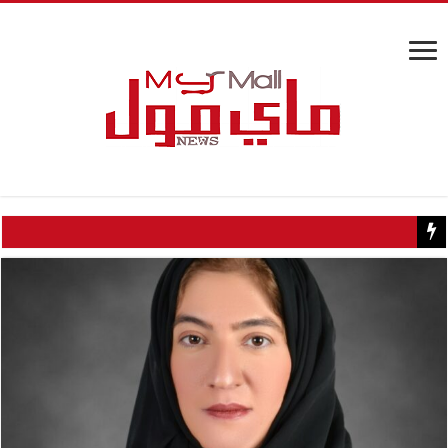
كيف تسبب سائح كويتي في إغلاق منزل عبدالحليم حافظ ومنع زيارته