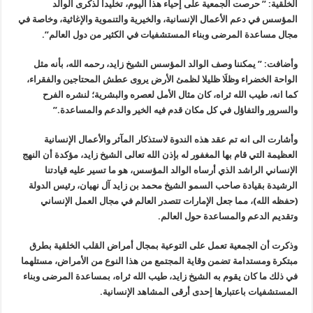
الخلقية: ” حرصت الجمعية على إحياء هذا اليوم، تخليدا لذكرى الوالد
المؤسس في دعم الأعمال الإنسانية، والخيرية والتنموية والإغاثية، وخاصة في
مجال مساعدة المرضى وبناء المستشفيات في الكثير من دول العالم”.
وأضافت: ” يمكننا وصف الوالد المؤسس الشيخ زايد، رحمه الله، بأنه مثل
الواحة الخضراء وظلَا ظليلا لظمئ الأرض يروى عطش المحتاجين والفقراء،
كما انه، طيب الله ثراه، كان مثال الأمل لعصره والبشرية؛ لنشره الفرح
والسرور والتفاؤل في كل مكان قدم فيه الخير والدعم والمساعدة.”
وأشارت الى انه تم عقد هذه الندوة لاستذكار المآثر والأعمال الإنسانية
العظيمة التي قام بها المغفور له بإذن الله تعالى الشيخ زايد، مؤكدة أن النهج
الإنساني الراشد الذي أرساه الوالد المؤسس، هو ما تسير عليه قيادتنا
الرشيدة بقيادة صاحب السمو الشيخ محمد بن زايد آل نهيان، رئيس الدولة
(حفظه الله)، مما جعل الإمارات تتصدر العالم في مجال العمل الإنساني
وتقديم الدعم والمساعدة حول العالم.
وذكرت أن الجمعية تعمل على التوعية بمجال أمراض القلب الخلقية بطرق
مبتكرة ومستدامة تضمن وقاية المجتمع من هذا النوع من الأمراض، مستلهما
في ذلك ما كان يقوم به الشيخ زايد، طيب الله ثراه، بمساعدة المرضى وبناء
المستشفيات باعتبارها إحدى أرقى المشاهد الإنسانية.