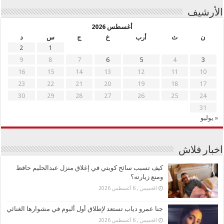
الأرشيف
أغسطس 2026
ن
ث
أرب
خ
ج
س
د
2
1
9
8
7
6
5
4
3
16
15
14
13
12
11
10
23
22
21
20
19
18
17
30
29
28
27
26
25
24
31
« يوليو
اخبار فلاش
كيف تسبب سائح كويتي في إغلاق منزل عبدالحليم حافظ
ومنع زيارته؟
الخميس , 6 أغسطس 2026
جنا عمرو دياب تستعد لإطلاق أول ألبوم في مشوارها الغنائي
الخميس , 6 أغسطس 2026