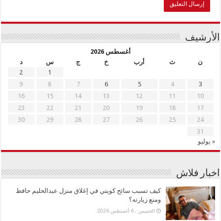
الأرشيف
أغسطس 2026
ن
ث
أرب
خ
ج
س
د
2
1
9
8
7
6
5
4
3
16
15
14
13
12
11
10
23
22
21
20
19
18
17
30
29
28
27
26
25
24
31
« يوليو
اخبار فلاش
كيف تسبب سائح كويتي في إغلاق منزل عبدالحليم حافظ
ومنع زيارته؟
الخميس , 6 أغسطس 2026