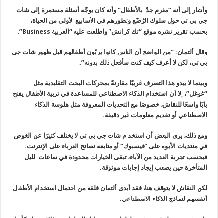
وأشار إلى أنه “مغرم جدًا بالأطفال” وأنه كان يوجّه أسئلة مستمرة إلى شات
جي بي تي حول سلوك الرُضّع وتطورهم في الأسابيع الأولى من الحياة،
بحسب تقرير نشره موقع “تك كرانش” واطلعت عليه “العربية Business”.
وقال ألتمان: “من الواضح أن الناس كانوا يربّون أطفالهم قبل ظهور شات جي
بي تي، لكن لا أعرف كيف كنت سأفعل ذلك بدونه”.
وبينما لا يبدو هذا التصرف غريبًا مقارنةً بمحركات البحث التقليدية مثل
“غوغل”، إلا أن استخدام الذكاء الاصطناعي للمساعدة في تربية الأطفال يفتح
بابًا واسعًا للنقاش، خصوصًا مع التحديات المعروفة مثل هلوسة الذكاء
الاصطناعي أو تقديم معلومات غير دقيقة.
ومع ذلك، يرى البعض أن استخدام شات جي بي تي لا يختلف كثيرًا عن الغوص
في منتديات الأبوة على “فيسبوك” أو متابعة نصائح الغرباء على الإنترنت.
فبحسب تجربة العديد من الآباء، تبقى الخيارات محدودة في ساعات الليل
المتأخرة حين يصعب إيجاد إجابات موثوقة.
لكن النقاش لا يتوقف هنا، فقد أبدى ألتمان قلقه من احتمال استخدام الأطفال
أنفسهم لنماذج الذكاء الاصطناعي.