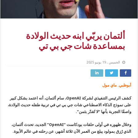
ألتمان يربّي ابنه حديث الولادة
بمساعدة شات جي بي تي
الخميس , 19 يونيو 2025
أبوظبي. ماي مول
كشف الرئيس التنفيذي لشركة OpenAI، سام ألتمان، أنه اعتمد بشكل كبير
على نموذج الذكاء الاصطناعي شات جي بي تي في تربية طفله حديث الولادة،
واصفًا التجربة بأنها “لا تُقدّر بثمن”.
وخلال ظهوره في أولى حلقات بودكاست “OpenAI” الجديد، تحدث ألتمان،
الذي رُزق بمولود يبلغ من العمر الآن ثلاثة أشهر، عن رحلته في عالم الأبوة.