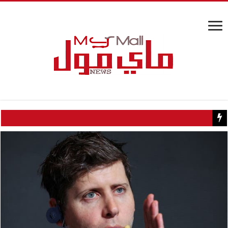
كيف تسبب سائح كويتي في إغلاق منزل عبدالحليم حافظ ومنع زيارته