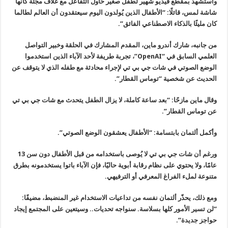
واستشهد بمقطع فيديو شهير لطفل صغير حاول التفاعل مع غلاف مجلة كأنها
شاشة لمس، قائلًا: “الأطفال الذين يُولدون اليوم سيعتقدون أن العالم لطالما
كان مليئًا بالذكاء الاصطناعي الفائق”.
من جانبه، شارك أندرو ماين، المقدم المشارك في الحلقة وخبير التواصل
العلمي السابق في “OpenAI”، تجربة طريفة لأحد الآباء الذين استخدموا
الوضع الصوتي في شات جي بي تي لإجراء محادثة مع طفله الذي لا يتوقف عن
الحديث عن شخصية “توماس القطار”.
وقال ماين مازحًا: “بعد ساعة كاملة، لا يزال الطفل يتحدث مع شات جي بي تي
عن توماس القطار”.
وأكمل ألتمان بابتسامة: “الأطفال يعشقون الوضع الصوتي”.
ورغم أن شات جي بي تي لا يُوصى باستخدامه من قبل الأطفال دون سن 13
عامًا، ولا يحتوي على نظام رقابة أبوية حاليًا، فإن الآباء باتوا يستخدمونه بطرق
متنوعة لملء الفراغ المعرفي أو الترفيهي.
ومع ذلك، يحذّر ألتمان نفسه من تداعيات الاستخدام غير المنضبط، مضيفًا:
“لن تسير الأمور كلها بسلاسة. سنواجه تحديات.. وسيتعين على المجتمع إيجاد
حواجز جديدة”.