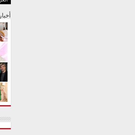
العر
بفنا
في م
الجس
عبدا
أستر
أخبا