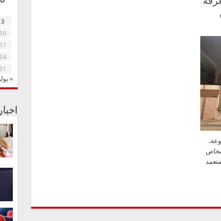
غرفة
3
10
17
24
31
« يولي
اخبا
عة،
 بكامل أفرادها، مكونة من 4 أشخاص
متعمد