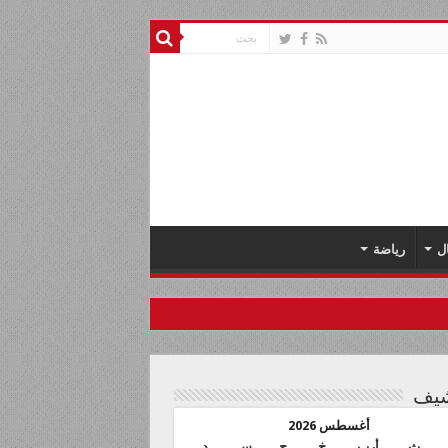
ل
رياضة
شيف
أغسطس 2026
ث
أرب
خ
ج
س
د