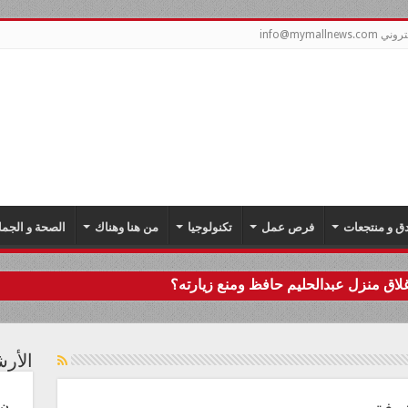
info@mymal
دق و منتجعات
فرص عمل
تكنولوجيا
من هنا وهناك
الصحة و الجما
اق منزل عبدالحليم حافظ ومنع زيارته؟
الأر
ن