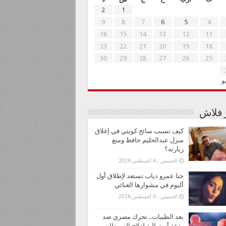
2
1
9
8
7
6
5
4
16
15
14
13
12
11
23
22
21
20
19
18
30
29
28
27
26
25
و
ر فلاش
كيف تسبب سائح كويتي في إغلاق
منزل عبدالحليم حافظ ومنع
زيارته؟
الخميس , 6 أغسطس 2026
جنا عمرو دياب تستعد لإطلاق أول
ألبوم في مشوارها الغنائي
الخميس , 6 أغسطس 2026
بعد الطيبات.. تحرك مصري ضد
بدعة أسترالية لعلاج السرطان