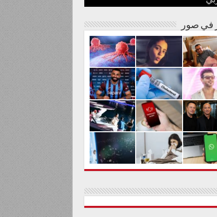
بي
نة مصرية
شوارها الغنائي
م من المواد السامة
لحليم حافظ ومنع زيارته؟
الية لعلاج السرطان بالكربونات
ر في صور