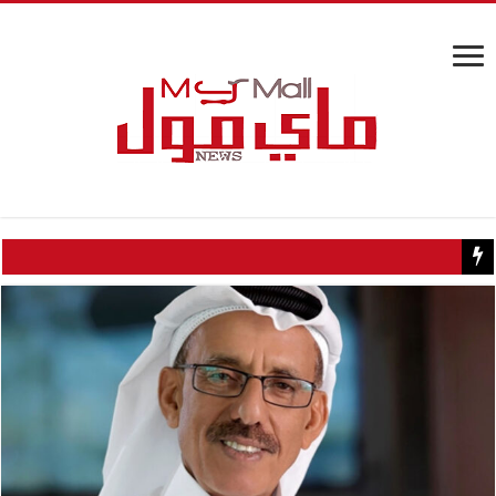
كيف تسبب سائح كويتي في إغلاق منزل عبدالحليم حافظ ومنع زيارته