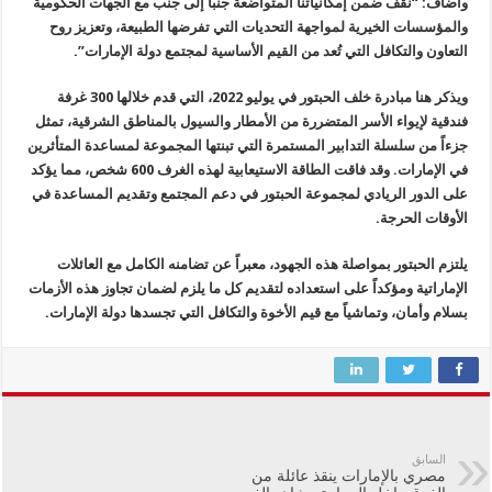
وأضاف: “نقف ضمن إمكانياتنا المتواضعة جنباً إلى جنب مع الجهات الحكومية
والمؤسسات الخيرية لمواجهة التحديات التي تفرضها الطبيعة، وتعزيز روح
التعاون والتكافل التي تُعد من القيم الأساسية لمجتمع دولة الإمارات”.
ويذكر هنا مبادرة خلف الحبتور في يوليو 2022، التي قدم خلالها 300 غرفة
فندقية لإيواء الأسر المتضررة من الأمطار والسيول بالمناطق الشرقية، تمثل
جزءاً من سلسلة التدابير المستمرة التي تبنتها المجموعة لمساعدة المتأثرين
في الإمارات. وقد فاقت الطاقة الاستيعابية لهذه الغرف 600 شخص، مما يؤكد
على الدور الريادي لمجموعة الحبتور في دعم المجتمع وتقديم المساعدة في
الأوقات الحرجة.
يلتزم الحبتور بمواصلة هذه الجهود، معبراً عن تضامنه الكامل مع العائلات
الإماراتية ومؤكداً على استعداده لتقديم كل ما يلزم لضمان تجاوز هذه الأزمات
بسلام وأمان، وتماشياً مع قيم الأخوة والتكافل التي تجسدها دولة الإمارات.
السابق
مصري بالإمارات ينقذ عائلة من