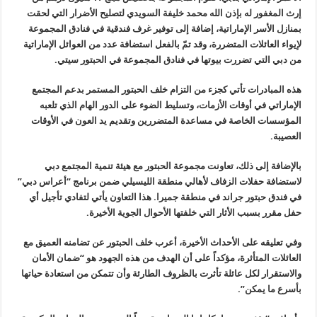
إرث المغفور له بإذن الله محمد خليفة السويدي لتصليح الأضرار التي لحقت
بمنازل الأسر الإماراتية، إضافة إلى توفير غرف فندقية في فنادق المجموعة
لإيواء العائلات المتضررة، وقد تمّ بالفعل استضافة عدد من العوائل الإماراتية
من دبي التي تضررت بيوتها في فنادق المجموعة في الحبتور سيتي.
هذه المبادرات تأتي كجزء من التزام خلف الحبتور المستمر بدعم المجتمع
الإماراتي في أوقات الأزمات، وتسليط الضوء على الدور الهام الذي تلعبه
المؤسسات الخاصة في مساعدة المتضررين وتقديم يد العون في الأوقات
العصيبة.
بالإضافة إلى ذلك، تعاونت مجموعة الحبتور مع هيئة تنمية المجتمع دبي
لاستضافة حفلات الزفاف لأهالي منطقة الليسيلي ضمن برنامج “أعراس دبي”
في فندق حبتور جراند في منطقة جميرا. هذا التعاون يأتي لتفادي تأجيل أي
حفل مقرر بسبب الأثار التي خلفتها الأحوال الجوية الأخيرة.
وفي تعليقه على الأحداث الأخيرة، أعرب خلف الحبتور عن تضامنه العميق مع
العائلات المتأثرة، مؤكداً على أن الهدف من هذه الجهود هو “ضمان الأمان
والاستقرار لكل عائلة تأثرت بالظروف الطارئة وأن تتمكن من استعادة حياتها
بأسرع ما يمكن”.