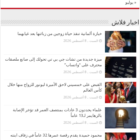
« يوليو
اخبار فلاش
خبازة ألمانية تنقذ حياة زوجين من زبائنها بعد غيابهما
السبت , 8 أغسطس 2026
ميزة جديدة من تشات جي بي تي تحولك إلى صانع ملصقات
محترف على “واتساب”
السبت , 8 أغسطس 2026
القبض على خمسيني لاحق الأميرة ليونور للزواج منها خلال
كأس العالم
السبت , 8 أغسطس 2026
علماء يحددون 3 عادات بمنتصف العمر قد تؤخر الإصابة
بالزهايمر لـ13 عاماً
السبت , 8 أغسطس 2026
محمود حميدة يقدم رقصة عمرها 32 عاماً في زفاف ابنته