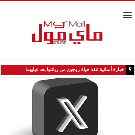
خبازة ألمانية تنقذ حياة زوجين من زبائنها بعد غيابهما