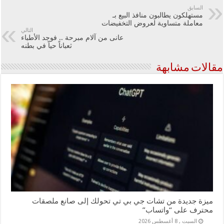
السابق
مستهلكون يطالبون منافذ البيع بـ
معاملة متساوية لعروض التخفيضات
التالي
عانى من آلام مبرحة .. فوجد الأطباء
ثعباناً حياً في بطنه
مقالات مشابهة
ميزة جديدة من تشات جي بي تي تحولك إلى صانع ملصقات
محترف على “واتساب”
السبت , 8 أغسطس 2026