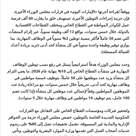
ووفقاً لقراءة أجرتها «الإمارات اليوم» في قرارات مجلس الوزراء الأخيرة،
فإن حزمة إجراءات التوطين الأخيرة، تستهدف خلق ما يقارب 60 ألف فرصة
عمل للكوادر المواطنة في القطاع الخاص ومختلف القطاعات الاقتصادية
بالدولة، خلال خمس سنوات، بواقع 12 ألف وظيفة سنوياً، عبر إلزام المنشآت
التي تضم 50 عاملاً فأكثر بنسبة توطين 2% سنوياً في الوظائف المهارية، بما
يوازي توفير وظيفة واحدة سنوياً في كل منشأة كحد أدنى (تزيد بزيادة أعداد
العمالة المسجلة).
وحدد مجلس الوزراء هدفاً استراتيجياً يتمثل في رفع نسب توطين الوظائف
المهارية في منشآت القطاع الخاص إلى 10% بنهاية عام 2026، ما يعني التزام
كل منشأة يزيد عدد موظفيها على 50 عاملاً، بتوظيف خمسة مواطنين في
وظائف مهارية كحد أدنى، تدريجياً خلال خمس سنوات، مع مراعاة زيادة عدد
الموظفين المواطنين وفقاً لإجمالي عدد موظفي كل منشأة (إذا كانت تضم
100 عامل، يتم توظيف 10 مواطنين في وظائف مهارية خلال 5 سنوات).
ولتحفيز شركات ومؤسسات القطاع الخاص على التفاعل مع القرارات
الحكومية الجديدة الخاصة بالتوطين، خصص مجلس الوزراء حزمة من الحوافز
الإدارية والمادية غير المسبوقة، تشمل تخفيضات تصل إلى 80% على رسوم
خدمات أصحاب العمل التي تقدمها وزارة الموارد البشرية والتوطين، وتأتي