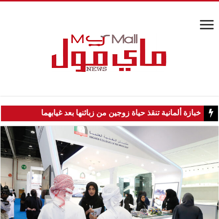
خبازة ألمانية تنقذ حياة زوجين من زبائنها بعد غيابهما