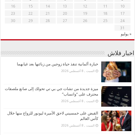
16
15
14
13
12
11
10
23
22
21
20
19
18
17
30
29
28
27
26
25
24
31
« يوليو
اخبار فلاش
خبازة ألمانية تنقذ حياة زوجين من زبائنها بعد غيابهما
السبت , 8 أغسطس 2026
ميزة جديدة من تشات جي بي تي تحولك إلى صانع ملصقات
محترف على “واتساب”
السبت , 8 أغسطس 2026
القبض على خمسيني لاحق الأميرة ليونور للزواج منها خلال
كأس العالم
السبت , 8 أغسطس 2026