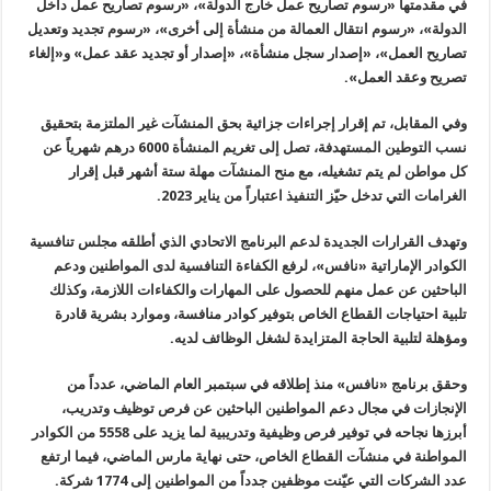
في مقدمتها «رسوم تصاريح عمل خارج الدولة»، «رسوم تصاريح عمل داخل
الدولة»، «رسوم انتقال العمالة من منشأة إلى أخرى»، «رسوم تجديد وتعديل
تصاريح العمل»، «إصدار سجل منشأة»، «إصدار أو تجديد عقد عمل» و«إلغاء
تصريح وعقد العمل».
وفي المقابل، تم إقرار إجراءات جزائية بحق المنشآت غير الملتزمة بتحقيق
نسب التوطين المستهدفة، تصل إلى تغريم المنشأة 6000 درهم شهرياً عن
كل مواطن لم يتم تشغيله، مع منح المنشآت مهلة ستة أشهر قبل إقرار
الغرامات التي تدخل حيّز التنفيذ اعتباراً من يناير 2023.
وتهدف القرارات الجديدة لدعم البرنامج الاتحادي الذي أطلقه مجلس تنافسية
الكوادر الإماراتية «نافس»، لرفع الكفاءة التنافسية لدى المواطنين ودعم
الباحثين عن عمل منهم للحصول على المهارات والكفاءات اللازمة، وكذلك
تلبية احتياجات القطاع الخاص بتوفير كوادر منافسة، وموارد بشرية قادرة
ومؤهلة لتلبية الحاجة المتزايدة لشغل الوظائف لديه.
وحقق برنامج «نافس» منذ إطلاقه في سبتمبر العام الماضي، عدداً من
الإنجازات في مجال دعم المواطنين الباحثين عن فرص توظيف وتدريب،
أبرزها نجاحه في توفير فرص وظيفية وتدريبية لما يزيد على 5558 من الكوادر
المواطنة في منشآت القطاع الخاص، حتى نهاية مارس الماضي، فيما ارتفع
عدد الشركات التي عيّنت موظفين جدداً من المواطنين إلى 1774 شركة.