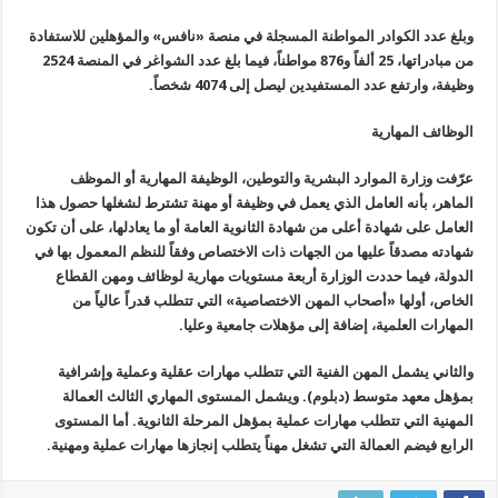
وبلغ عدد الكوادر المواطنة المسجلة في منصة «نافس» والمؤهلين للاستفادة
من مبادراتها، 25 ألفاً و876 مواطناً، فيما بلغ عدد الشواغر في المنصة 2524
وظيفة، وارتفع عدد المستفيدين ليصل إلى 4074 شخصاً.
الوظائف المهارية
عرّفت وزارة الموارد البشرية والتوطين، الوظيفة المهارية أو الموظف
الماهر، بأنه العامل الذي يعمل في وظيفة أو مهنة تشترط لشغلها حصول هذا
العامل على شهادة أعلى من شهادة الثانوية العامة أو ما يعادلها، على أن تكون
شهادته مصدقاً عليها من الجهات ذات الاختصاص وفقاً للنظم المعمول بها في
الدولة، فيما حددت الوزارة أربعة مستويات مهارية لوظائف ومهن القطاع
الخاص، أولها «أصحاب المهن الاختصاصية» التي تتطلب قدراً عالياً من
المهارات العلمية، إضافة إلى مؤهلات جامعية وعليا.
والثاني يشمل المهن الفنية التي تتطلب مهارات عقلية وعملية وإشرافية
بمؤهل معهد متوسط (دبلوم). ويشمل المستوى المهاري الثالث العمالة
المهنية التي تتطلب مهارات عملية بمؤهل المرحلة الثانوية. أما المستوى
الرابع فيضم العمالة التي تشغل مهناً يتطلب إنجازها مهارات عملية ومهنية.