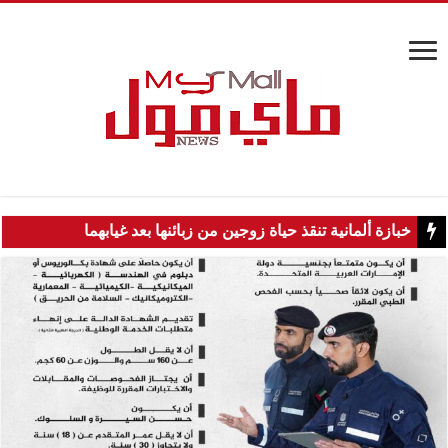
خبازة ألمانية تنقذ حياة زوجين من زبائنها بعد غيابهما