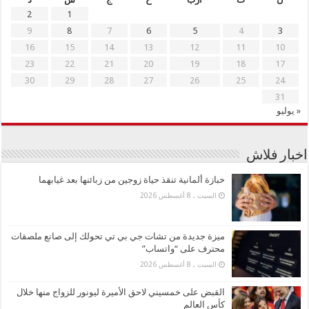
2
1
9
8
7
6
5
4
3
16
15
14
13
12
11
10
23
22
21
20
19
18
17
30
29
28
27
26
25
24
31
« يوليو
اخبار فلاش
خبازة ألمانية تنقذ حياة زوجين من زبائنها بعد غيابهما
السبت , 8 أغسطس 2026
ميزة جديدة من تشات جي بي تي تحولك إلى صانع ملصقات
محترف على “واتساب”
السبت , 8 أغسطس 2026
القبض على خمسيني لاحق الأميرة ليونور للزواج منها خلال
كأس العالم