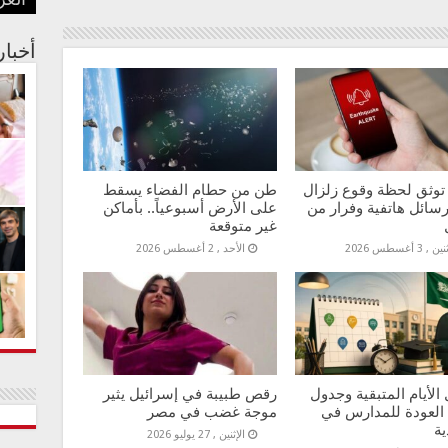
العر
بفنا
في م
الجس
عبدا
أستر
أخبا
توثق لحظة وقوع زلزال
طن من حطام الفضاء يسقط
سائل هاتفية وفرار من
على الأرض أسبوعياً.. بأماكن
غير متوقعة
 , 3 أغسطس 2026
الأحد , 2 أغسطس 2026
الأيام المتبقية وجدول
رقص طبيبة في إسرائيل يثير
 العودة للمدارس في
موجة غضب في مصر
ية
الإثنين , 27 يوليو 2026