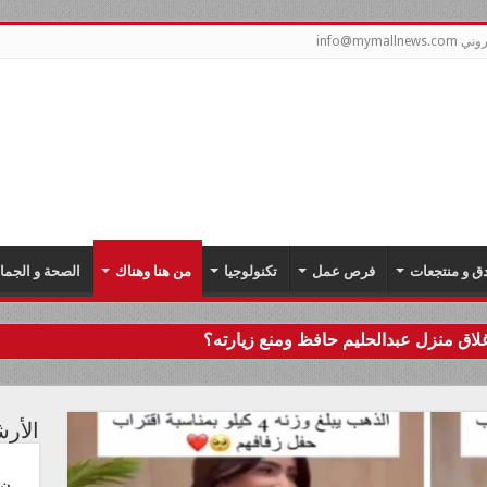
info@mym
دق و منتجعات
فرص عمل
تكنولوجيا
من هنا وهناك
الصحة و الجما
اق منزل عبدالحليم حافظ ومنع زيارته؟
الأر
ن