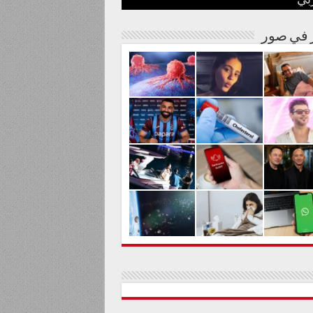
بي
نة مصرية
شوارها الغنائي
م من المواد السامة
لحليم حافظ ومنع زيارته؟
الية لعلاج السرطان بالكربونات
ر في صور