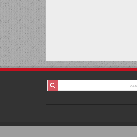
Powered by
ABS
| Designed by
3DLink
© Copyright 2