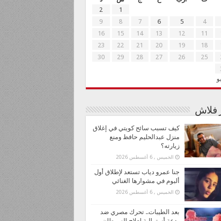
2
1
9
8
7
6
5
4
16
15
14
13
12
11
23
22
21
20
19
18
30
29
28
27
26
25
و
ر فلاش
كيف تسبب سائح كويتي في إغلاق
منزل عبدالحليم حافظ ومنع
زيارته؟
الخميس , 6 أغسطس 2026
جنا عمرو دياب تستعد لإطلاق أول
ألبوم في مشوارها الغنائي
الخميس , 6 أغسطس 2026
بعد الطيبات.. تحرك مصري ضد
بدعة أسترالية لعلاج السرطان