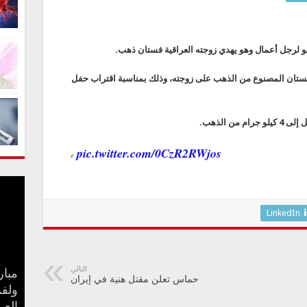
يو لرجل أعمال وهو يهدي زوجته العراقية فستان ذهب.
لفستان المصنوع من الذهب على زوجته، وذلك بمناسبة اقتراب حفل
ن الذهب.
،
pic.twitter.com/0CzR2RWjos
LinkedIn
التالي
مبار
حماس تعلن مقتل هنية في إيران
بعد 
جنا 
ولفر
كيف 
سامو
مفاج