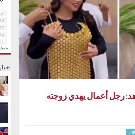
3
10
17
24
31
« يولي
اخبا
.. شاهد: رجل أعمال يهدي زوجته
Lin