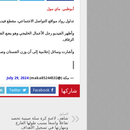
أبوظبي. ماي مول
تداول رواد مواقع التواصل الاجتماعي، مقطع فيد
وأظهر الفيديو رجل الأعمال الخليجي وهو يضع ا
الزفاف.
وأشارت وسائل إعلامية إلى أن وزن الفستان وصل إلى 4 كيلو جرام م
— مكة (@maka85244532)
July 29, 2024
Twitter
Facebook
شاركها
السابق
شاهد.. لاعبة كرة سلة صينية تحصد
تفاعلاً واسعاً بسبب طولها الفارع
ومهارتها في تسجيل الأهداف