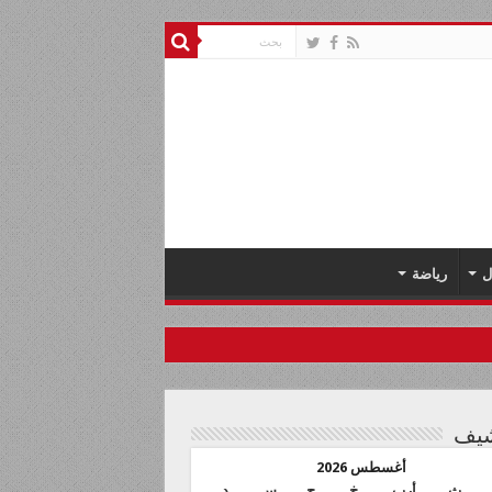
ل
رياضة
شيف
أغسطس 2026
ث
أرب
خ
ج
س
د