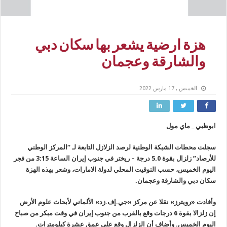
هزة ارضية يشعر بها سكان دبي
والشارقة وعجمان
الخميس , 17 مارس 2022
ابوظبي _ ماي مول
سجلت محطات الشبكة الوطنية لرصد الزلازل التابعة لـ “المركز الوطني
للأرصاد” زلزال بقوة 5.0 درجة – ريختر في جنوب إيران الساعة 3:15 من فجر
اليوم الخميس، حسب التوقيت المحلي لدولة الامارات، وشعر بهذه الهزة
سكان دبي والشارقة وعجمان.
وأفادت «رويترز» نقلا عن مركز «جي.إف.زد» الألماني لأبحاث علوم الأرض
إن زلزالا بقوة 6 درجات وقع بالقرب من جنوب إيران في وقت مبكر من صباح
اليوم الخميس. وأضاف أن الزلزال وقع على عمق عشرة كيلومترات.