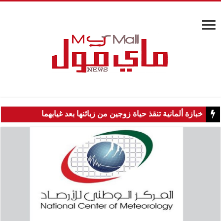
خبازة ألمانية تنقذ حياة زوجين من زبائنها بعد غيابهما