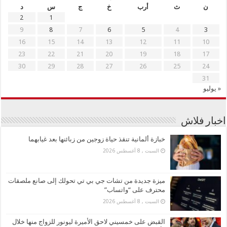
ن
ث
أرب
خ
ج
س
د
2
1
9
8
7
6
5
4
3
16
15
14
13
12
11
10
23
22
21
20
19
18
17
30
29
28
27
26
25
24
31
« يوليو
اخبار فلاش
خبازة ألمانية تنقذ حياة زوجين من زبائنها بعد غيابهما
السبت , 8 أغسطس 2026
ميزة جديدة من تشات جي بي تي تحولك إلى صانع ملصقات
محترف على “واتساب”
السبت , 8 أغسطس 2026
القبض على خمسيني لاحق الأميرة ليونور للزواج منها خلال