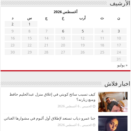
الأرشيف
أغسطس 2026
ن
ث
أرب
خ
ج
س
د
2
1
9
8
7
6
5
4
3
16
15
14
13
12
11
10
23
22
21
20
19
18
17
30
29
28
27
26
25
24
31
« يوليو
اخبار فلاش
كيف تسبب سائح كويتي في إغلاق منزل عبدالحليم حافظ
ومنع زيارته؟
الخميس , 6 أغسطس 2026
جنا عمرو دياب تستعد لإطلاق أول ألبوم في مشوارها الغنائي
الخميس , 6 أغسطس 2026