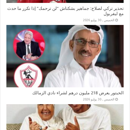
تحذير تركي لصلاح: جماهير بشكتاش “لن ترحمك” إذا تكرر ما حدث
مع ليفربول
الخميس , 30 يوليو 2026
الحبتور يعرض 218 مليون درهم لشراء نادي الزمالك
الخميس , 30 يوليو 2026