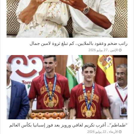
راتب ضخم وعقود بالملايين.. كم تبلغ ثروة لامين جمال
الإثنين , 27 يوليو 2026
“طماطم”.. أغرب تكريم لغافي ورويز بعد فوز إسبانيا بكأس العالم
الأربعاء , 22 يوليو 2026