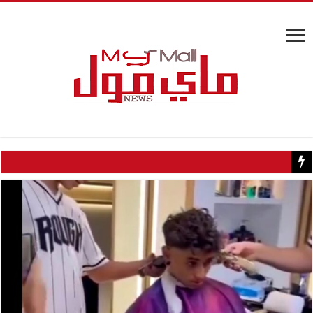
كيف تسبب سائح كويتي في إغلاق منزل عبدالحليم حافظ ومنع زيارته