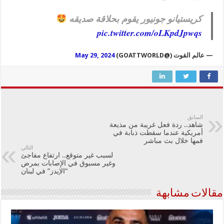
كريستيانو جونيور يقوم بحلاقة صديقه
pic.twitter.com/oLKpdJpwqs
— عالم القوت (@GOATTWORLD)
May 29, 2024
السابق
شاهد.. ردة فعل غريبة من مذيعة
أمريكية عندما سقطت ذبابة في
فمها خلال بث مباشر
التالي
لسبب غير متوقع.. ارتفاع مفاجئ
وغير مسبوق في الإصابات بمرض
“الإيدز” في لبنان
مقالات مشابهة