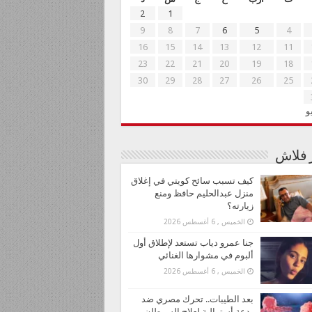
2
1
9
8
7
6
5
4
16
15
14
13
12
11
23
22
21
20
19
18
30
29
28
27
26
25
و
ر فلاش
كيف تسبب سائح كويتي في إغلاق
منزل عبدالحليم حافظ ومنع
زيارته؟
الخميس , 6 أغسطس 2026
جنا عمرو دياب تستعد لإطلاق أول
ألبوم في مشوارها الغنائي
الخميس , 6 أغسطس 2026
بعد الطيبات.. تحرك مصري ضد
بدعة أسترالية لعلاج السرطان