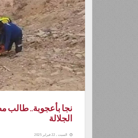
نجا بأعجوبة.. طالب 
الجلالة
السبت , 22 فبراير 2025