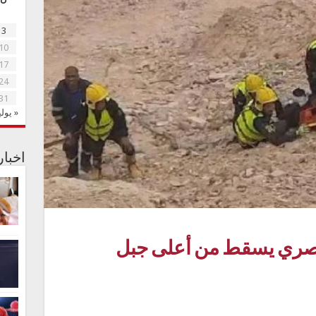
3
10
17
24
31
« يولي
اخبا
مصري يسقط من أعلى جبل