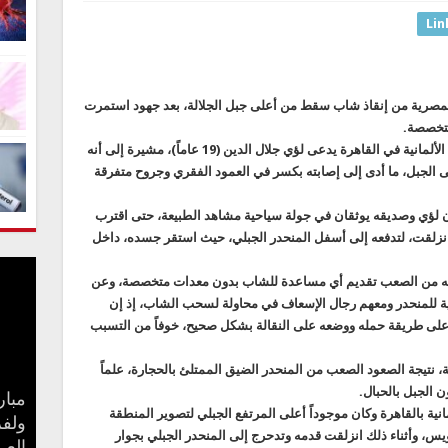
Lin
صرية من إنقاذ شاب سقط من أعلى جبل الجلالة، بعد جهود استمرت
وكشفت التحريات أن المصاب هو طالب بالجامعة الألمانية في القاهرة يدعى لؤي جلال الدين (19 عاماً)، مشيرة إلى أنه
ى الجبل، ما أدى إلى إصابته بكسر في العمود الفقري وجروح متفرقة
 سطح البحر، كان لؤي وصديقه يوثقان في جولة سياحية مشاهد الطبيعة، حتى اقترب
انزلقت، لتدفعه إلى أسفل المنحدر الجبلي، حيث استقر جسده، داخل
أنه من الصعب تقديم أي مساعدة للشاب بدون معدات متخصصة، وعن
ية للمنحدر ومعهم رجال الإسعاف في محاولة لسحب الشاب، إذ إن
 على طريقة حمله ووضعه على النقالة بشكل صحيح، خوفاً من التسبب
 الأعلى 4 ساعات متواصلة، نتيجة الصعود الصعب من المنحدر الضيق الممتلئ بالحجارة، علماً
ن الجبل بالحبال.
مبار
ية بالقاهرة وكان موجوداً أعلى المرتفع الجبلي لتصوير المنطقة
بعد 
جنا 
ولفر
كيف 
سامو
مفاج
يس، وأثناء ذلك انزلقت قدمه وتدحرج إلى المنحدر الجبلي بجوار