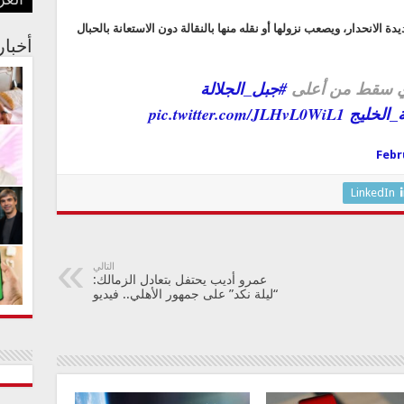
العر
بفنا
في م
الجس
عبدا
أستر
لانحدار، ويصعب نزولها أو نقله منها بالنقالة دون الاستعانة بالحبال
أخبا
ي سقط من أعلى
#جبل_الجلالة
pic.twitter.com/JLHvL0WiL1
Febr
LinkedIn
التالي
عمرو أديب يحتفل بتعادل الزمالك:
“ليلة نكد” على جمهور الأهلي.. فيديو