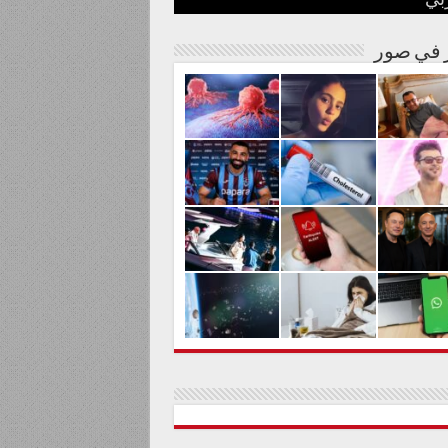
بي
نة مصرية
شوارها الغنائي
م من المواد السامة
لحليم حافظ ومنع زيارته؟
الية لعلاج السرطان بالكربونات
ر في صور