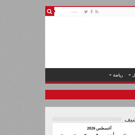
ل
رياضة
شيف
أغسطس 2026
ث
أرب
خ
ج
س
د