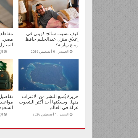
كيف تسبب سائح كويتي في
مقاطع 
إغلاق منزل عبدالحليم حافظ
مصر.. ر
ومنع زيارته؟
المنازل
الخميس , 6 أغسطس 2026
الإثنين
جزيرة يُمنع البشر من الاقتراب
تفاصيل 
منها.. ويسكنها أحد أكثر الشعوب
مواعيد
عزلة في العالم
السعود
السبت , 1 أغسطس 2026
الإثنين