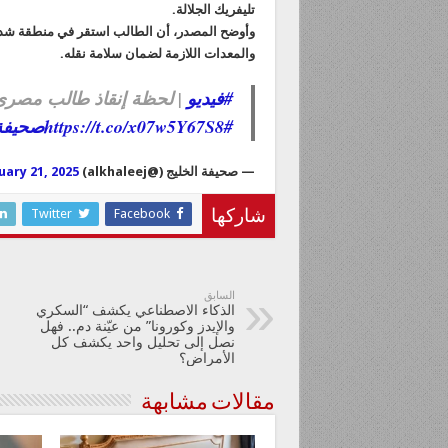
تليفريك الجلالة.
وأوضح المصدر، أن الطالب استقر في منطقة شديدة ا
والمعدات اللازمة لضمان سلامة نقله.
#فيديو
| لحظة إنقاذ طالب مصر
#صحيفة_الخليج
https://t.co/x07w5Y67S8
— صحيفة الخليج (@alkhaleej)
uary 21, 2025
Twitter
Facebook
شاركها
السابق
الذكاء الاصطناعي يكشف “السكري
والإيدز وكورونا” من عيّنة دم.. فهل
نصل إلى تحليل واحد يكشف كل
الأمراض؟
مقالات مشابهة