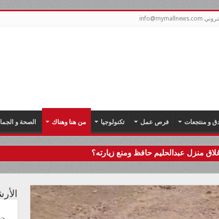
info@mymal
دق و منتجعات
فرص عمل
تكنولوجيا
من هنا وهناك
الصحة و الجما
اق منزل عبدالحليم حافظ ومنع زيارته؟
الأر
ن