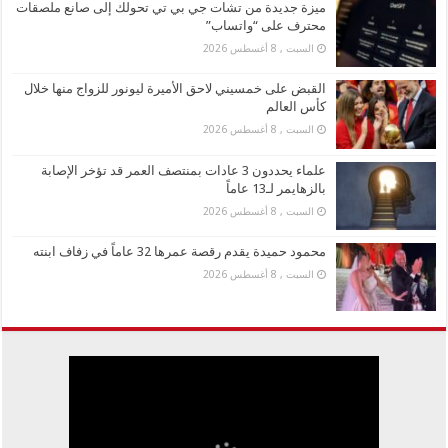
ميزة جديدة من تشات جي بي تي تحولك إلى صانع ملصقات
محترف على “واتساب”
السبت , 8 أغسطس 2026
القبض على خمسيني لاحق الأميرة ليونور للزواج منها خلال
كأس العالم
السبت , 8 أغسطس 2026
علماء يحددون 3 عادات بمنتصف العمر قد تؤخر الإصابة
بالزهايمر لـ13 عاماً
السبت , 8 أغسطس 2026
محمود حميدة يقدم رقصة عمرها 32 عاماً في زفاف ابنته
السبت , 8 أغسطس 2026