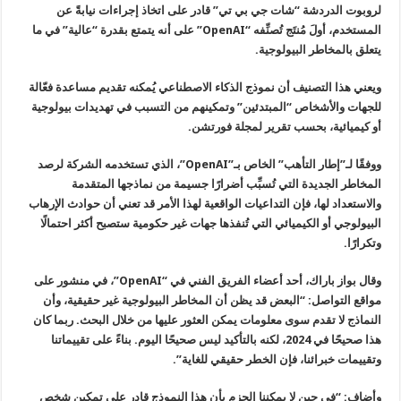
لروبوت الدردشة “شات جي بي تي” قادر على اتخاذ إجراءات نيابةً عن
المستخدم، أولَ مُنتَج تُصنِّفه “OpenAI” على أنه يتمتع بقدرة “عالية” في ما
يتعلق بالمخاطر البيولوجية.
ويعني هذا التصنيف أن نموذج الذكاء الاصطناعي يُمكنه تقديم مساعدة فعّالة
للجهات والأشخاص “المبتدئين” وتمكينهم من التسبب في تهديدات بيولوجية
أو كيميائية، بحسب تقرير لمجلة فورتشن.
ووفقًا لـ”إطار التأهب” الخاص بـ”OpenAI”، الذي تستخدمه الشركة لرصد
المخاطر الجديدة التي تُسبِّب أضرارًا جسيمة من نماذجها المتقدمة
والاستعداد لها، فإن التداعيات الواقعية لهذا الأمر قد تعني أن حوادث الإرهاب
البيولوجي أو الكيميائي التي تُنفذها جهات غير حكومية ستصبح أكثر احتمالًا
وتكرارًا.
وقال بواز باراك، أحد أعضاء الفريق الفني في “OpenAI”، في منشور على
مواقع التواصل: “البعض قد يظن أن المخاطر البيولوجية غير حقيقية، وأن
النماذج لا تقدم سوى معلومات يمكن العثور عليها من خلال البحث. ربما كان
هذا صحيحًا في 2024، لكنه بالتأكيد ليس صحيحًا اليوم. بناءً على تقييماتنا
وتقييمات خبرائنا، فإن الخطر حقيقي للغاية”.
وأضاف: “في حين لا يمكننا الجزم بأن هذا النموذج قادر على تمكين شخص