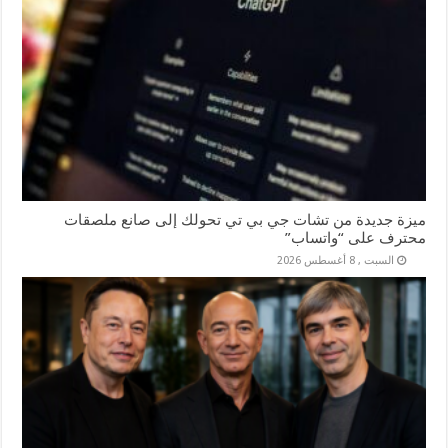
ميزة جديدة من تشات جي بي تي تحولك إلى صانع ملصقات
محترف على “واتساب”
السبت , 8 أغسطس 2026