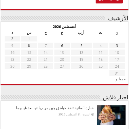
الأرشيف
أغسطس 2026
ن
ث
أرب
خ
ج
س
د
2
1
9
8
7
6
5
4
3
16
15
14
13
12
11
10
23
22
21
20
19
18
17
30
29
28
27
26
25
24
31
« يوليو
اخبار فلاش
خبازة ألمانية تنقذ حياة زوجين من زبائنها بعد غيابهما
السبت , 8 أغسطس 2026