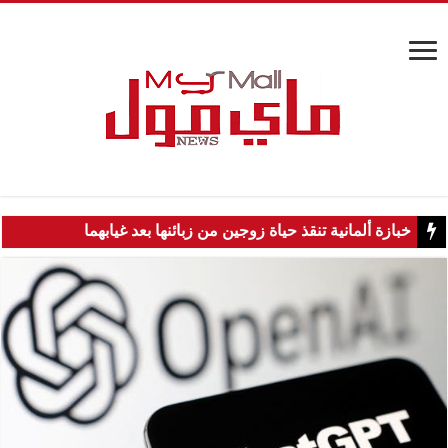
خبازة ألمانية تنقذ حياة زوجين من زبائنها بعد غيابهما