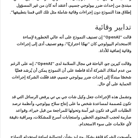
مبتدئ من إحداث ضرر بيولوجي جسيم، أعتقد أنه كان من غير المسؤول
إطلاق هذا النموذج دون إجراءات وقائية شاملة مثل تلك التي قمنا بتطبيقها”.
تدابير وقائية
قالت “OpenAI” إن تصنيف النموذج على أنه عالي الخطورة لإساءة
الاستخدام البيولوجي كان “نهجًا احترازيًا”، وهو تصنيف أدى إلى إجراءات
وقائية إضافية للأداة.
وقالت كيرين جو، الباحثة في مجال السلامة لدى “OpenAI”، إنه على الرغم
من عدم امتلاك الشركة أدلة قاطعة على أن النموذج يمكن أن يُرشد فعليًا
شخصًا مبتدئًا إلى إحداث ضرر بيولوجي جسيم، فقد فعّلت الشركة إجراءات
الحماية على أي حال.
وتشمل هذه الإجراءات جعل وكيل شات جي بي تي يرفض الرسائل التي قد
تكون مُصممة لمساعدة شخص ما على إنتاج سلاح بيولوجي، وأنظمة ترصد
الطلبات التي قد تكون غير آمنة وتحولها للمراجعة من قبل خبراء، وقواعد
صارمة لحجب المحتوى الخطير، واستجابات أسرع للمشكلات، ومراقبة دقيقة
لأي علامات على سوء الاستخدام.
وأصبحت الشركة قلقة بشكل متزايد بشأن احتمالية إساءة استخدام النماذج