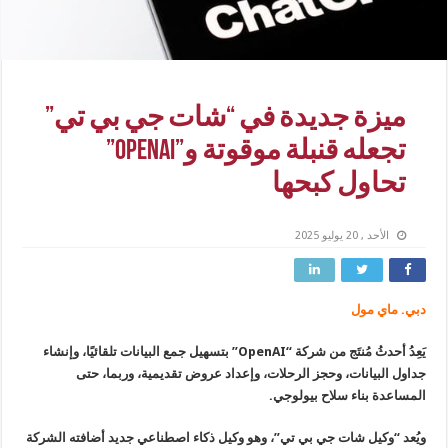
ميزة جديدة في “شات جي بي تي”
تجعله قنبلة موقوتة و”OpenAI”
تحاول كبحها
الأحد , 20 يوليو 2025
دبي. ماي مول
يَعِدُ أحدثُ مُنتَج من شركة “OpenAI” بتسهيل جمع البيانات تلقائيًا، وإنشاء
جداول البيانات، وحجز الرحلات، وإعداد عروض تقديمية، وربما، حتى
المساعدة بناء سلاح بيولوجي.
ويُعد “وكيل شات جي بي تي”، وهو وكيل ذكاء اصطناعي جديد أضافته الشركة