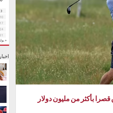
3
10
17
24
31
« يولي
اخبا
قصرا بأكثر من مليون دولار