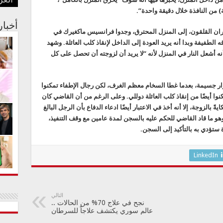
العر
بفنا
في م
الجس
عبدا
أستر
) من النافذة خلال دقيقة واحدة”.
أخبا
ران القلقون، إلى المنزل المحترق، وجدوا فرانسيس ماكغيرك في
طفيفة وبدا أنه يريد العودة إلى الداخل لإنقاذ كلب العائلة. وشهد
أنه أشعل النار في المنزل لأنه “لا يريد أن لزوجته أن تحصل على كل
ر جسيمة، بعدما غطا السخام معظم الغرف، لكن رجال الإطفاء تمكنوا
نوا أيضًا من إنقاذ كلب العائلة دوللي. وعلى الرغم من أن القاضي كان
ةً بالزوجة، إلا أنه أخذ في الاعتبار أيضًا ادعاء الدفاع بأن الرجل البالغ
 الحادثة، وهو ما قاد القاضي للحكم عليه بالسجن لمدة عامين مع وقف التنفيذ،
ة ستؤدي به بالتأكيد إلى السجن.
LinkedIn
التالي
نجح في علاج 70% من الحالات ..
عالم سوري يكتشف علاجاً للسرطان