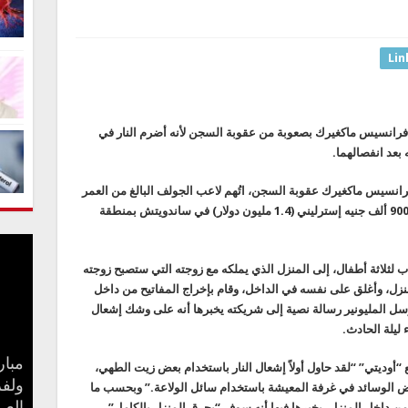
Lin
 فرانسيس ماكغيرك بصعوبة من عقوبة السجن لأنه أضرم النار في
بعد انفصالهما.
انسيس ماكغيرك عقوبة السجن، اتُهم لاعب الجولف البالغ من العمر
50 عامًا بإشعال النار في المنزل الذي تبلغ تكلفته 900 ألف جنيه إسترليني (1.4 مليون دولار) في ساندويتش بمنطقة
هو أب لثلاثة أطفال، إلى المنزل الذي يملكه مع زوجته التي ستصبح زوجته
لمنزل، وأغلق على نفسه في الداخل، وقام بإخراج المفاتيح من داخل
أرسل المليونير رسالة نصية إلى شريكته يخبرها أنه على وشك إشعال
ليلة الحادث.
مبار
“أوديتي” “لقد حاول أولاً إشعال النار باستخدام بعض زيت الطهي،
بعد 
جنا 
ولفر
كيف 
سامو
مفاج
 بعض الوسائد في غرفة المعيشة باستخدام سائل الولاعة.” وبحسب ما
ن داخل المنزل، يخبرها فيها أنه سوف “يحرق المنزل بالكامل”،