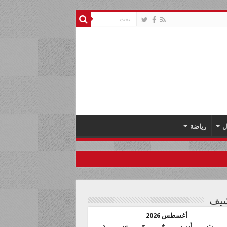
ل
رياضة
شيف
أغسطس 2026
ث
أرب
خ
ج
س
د