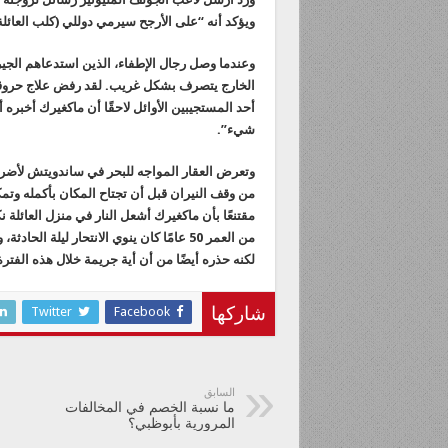
ويؤكد أنه “على الأرجح سيرمي دوللي (كلب العائلة
وعندما وصل رجال الإطفاء، الذين استدعاهم الجي
الخارج يتصرف بشكل غريب. لقد رفض علاج حروقه ال
أحد المستجيبين الأوائل لاحقًا أن ماكغيرك أخبره 
شيء”.
وتعرض العقار المواجه للبحر في ساندويتش لأضرا
من وقف النيران قبل أن تجتاح المكان بأكمله وتمك
مقتنعًا بأن ماكغيرك أشعل النار في منزل العائلة نكاي
من العمر 50 عامًا كان ينوي الانتحار ليلة
لكنه حذره أيضًا من أن أية جريمة خلال هذه الفتر
Twitter
Facebook
شاركها
السابق
ما نسبة الخصم في المخالفات
المرورية بأبوظبي؟