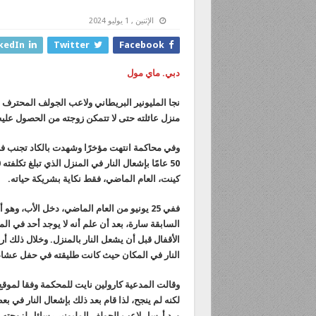
الإثنين , 1 يوليو 2024
kedIn
Twitter
Facebook
دبي. ماي مول
نجا المليونير البريطاني ولاعب الجولف المحترف
منزل عائلته حتى لا تتمكن زوجته من الحصول عليه 
وفي محاكمة انتهت مؤخرًا وشهدت بالكاد تجنب فر
كينت، العام الماضي، فقط نكاية بشريكة حياته.
ففي 25 يونيو من العام الماضي، دخل الأب، و
السابقة سارة، بعد أن علم أنه لا يوجد أحد في ا
الأقفال قبل أن يشعل النار بالمنزل. وخلال ذلك 
النار في المكان حيث كانت طليقته في حفل عشاء 
وقالت المدعية كارولين نايت للمحكمة وفقا لموقع 
لكنه لم ينجح، لذا قام بعد ذلك بإشعال النار في
ورد أرسل لاعب الجولف المليونير رسائل لزوجته م