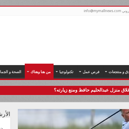
info@mym
دق و منتجعات
فرص عمل
تكنولوجيا
من هنا وهناك
الصحة و الجما
اق منزل عبدالحليم حافظ ومنع زيارته؟
الأر
ن