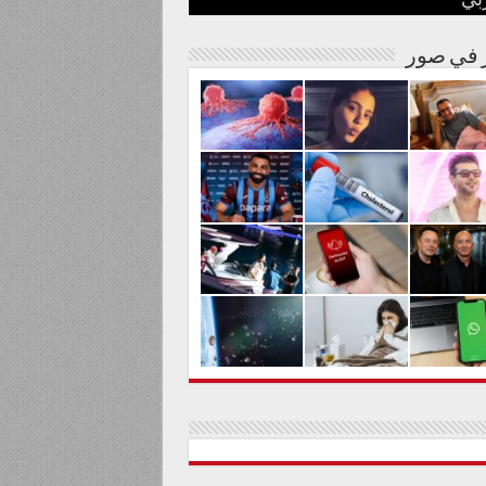
بي
نة مصرية
شوارها الغنائي
م من المواد السامة
لحليم حافظ ومنع زيارته؟
الية لعلاج السرطان بالكربونات
ر في صور