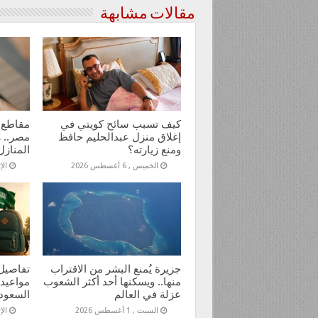
مقالات مشابهة
كيف تسبب سائح كويتي في
مقاطع 
إغلاق منزل عبدالحليم حافظ
مصر.. ر
ومنع زيارته؟
المنازل
الخميس , 6 أغسطس 2026
الإثنين
جزيرة يُمنع البشر من الاقتراب
تفاصيل 
منها.. ويسكنها أحد أكثر الشعوب
مواعيد
عزلة في العالم
السعود
السبت , 1 أغسطس 2026
الإثنين