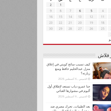
2
1
9
8
7
6
5
4
16
15
14
13
12
11
23
22
21
20
19
18
30
29
28
27
26
25
و
ر فلاش
كيف تسبب سائح كويتي في إغلاق
منزل عبدالحليم حافظ ومنع
زيارته؟
الخميس , 6 أغسطس 2026
جنا عمرو دياب تستعد لإطلاق أول
ألبوم في مشوارها الغنائي
الخميس , 6 أغسطس 2026
بعد الطيبات.. تحرك مصري ضد
بدعة أسترالية لعلاج السرطان